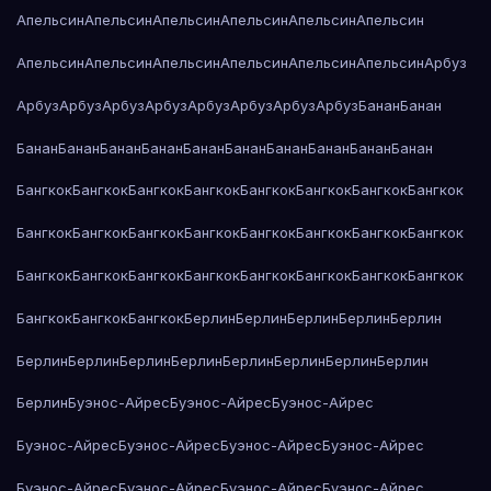
Апельсин
Апельсин
Апельсин
Апельсин
Апельсин
Апельсин
Апельсин
Апельсин
Апельсин
Апельсин
Апельсин
Апельсин
Арбуз
Арбуз
Арбуз
Арбуз
Арбуз
Арбуз
Арбуз
Арбуз
Арбуз
Банан
Банан
Банан
Банан
Банан
Банан
Банан
Банан
Банан
Банан
Банан
Банан
Бангкок
Бангкок
Бангкок
Бангкок
Бангкок
Бангкок
Бангкок
Бангкок
Бангкок
Бангкок
Бангкок
Бангкок
Бангкок
Бангкок
Бангкок
Бангкок
Бангкок
Бангкок
Бангкок
Бангкок
Бангкок
Бангкок
Бангкок
Бангкок
Бангкок
Бангкок
Бангкок
Берлин
Берлин
Берлин
Берлин
Берлин
Берлин
Берлин
Берлин
Берлин
Берлин
Берлин
Берлин
Берлин
Берлин
Буэнос-Айрес
Буэнос-Айрес
Буэнос-Айрес
Буэнос-Айрес
Буэнос-Айрес
Буэнос-Айрес
Буэнос-Айрес
Буэнос-Айрес
Буэнос-Айрес
Буэнос-Айрес
Буэнос-Айрес