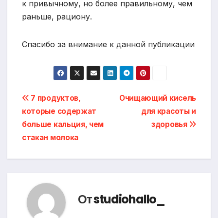
к привычному, но более правильному, чем
раньше, рациону.
Спасибо за внимание к данной публикации
Навигация
7 продуктов,
Очищающий кисель
которые содержат
для красоты и
по
больше кальция, чем
здоровья
записям
стакан молока
От
studiohallo_