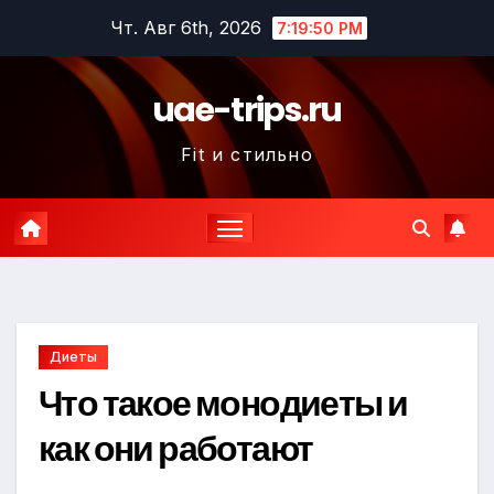
Перейти
Чт. Авг 6th, 2026
7:19:51 PM
к
содержимому
uae-trips.ru
Fit и стильно
Диеты
Что такое монодиеты и
как они работают