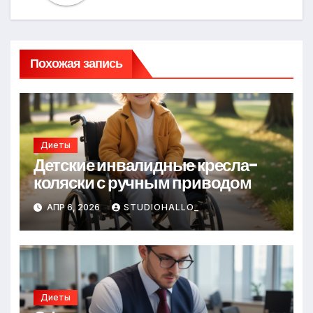
Похожая запись
Диеты
Детские инвалидные кресла-
коляски с ручным приводом
АПР 6, 2026
STUDIOHALLO_
Диеты