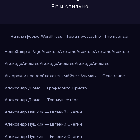
Fit и стильно
На платформе WordPress
|
Тема newstack от
Themeansar
.
Home
Sample Page
Авокадо
Авокадо
Авокадо
Авокадо
Авокадо
Авокадо
Авокадо
Авокадо
Авокадо
Авокадо
Авокадо
Авторам и правообладателям
Айзек Азимов — Основание
Александр Дюма — Граф Монте-Кристо
Александр Дюма — Три мушкетёра
Александр Пушкин — Евгений Онегин
Александр Пушкин — Евгений Онегин
Александр Пушкин — Евгений Онегин