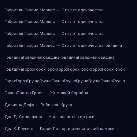
Габриэль Гарсиа Маркес — Сто лет одиночества
Габриэль Гарсиа Маркес — Сто лет одиночества
Габриэль Гарсиа Маркес — Сто лет одиночества
Габриэль Гарсиа Маркес — Сто лет одиночества
Говядина
Говядина
Говядина
Говядина
Говядина
Говядина
Говядина
Говядина
Горох
Горох
Горох
Горох
Горох
Горох
Горох
Горох
Горох
Горох
Горох
Груша
Груша
Груша
Груша
Груша
Груша
Груша
Груша
Груша
Гюнтер Грасс — Жестяной барабан
Даниэль Дефо — Робинзон Крузо
Дж. Д. Сэлинджер — Над пропастью во ржи
Дж. К. Роулинг — Гарри Поттер и философский камень