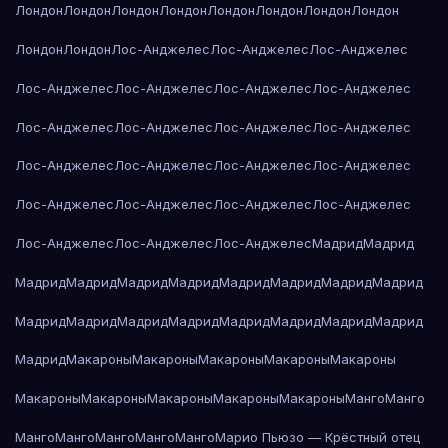
Лондон
Лондон
Лондон
Лондон
Лондон
Лондон
Лондон
Лондон
Лондон
Лондон
Лос-Анджелес
Лос-Анджелес
Лос-Анджелес
Лос-Анджелес
Лос-Анджелес
Лос-Анджелес
Лос-Анджелес
Лос-Анджелес
Лос-Анджелес
Лос-Анджелес
Лос-Анджелес
Лос-Анджелес
Лос-Анджелес
Лос-Анджелес
Лос-Анджелес
Лос-Анджелес
Лос-Анджелес
Лос-Анджелес
Лос-Анджелес
Лос-Анджелес
Лос-Анджелес
Лос-Анджелес
Мадрид
Мадрид
Мадрид
Мадрид
Мадрид
Мадрид
Мадрид
Мадрид
Мадрид
Мадрид
Мадрид
Мадрид
Мадрид
Мадрид
Мадрид
Мадрид
Мадрид
Мадрид
Мадрид
Макароны
Макароны
Макароны
Макароны
Макароны
Макароны
Макароны
Макароны
Макароны
Макароны
Манго
Манго
Манго
Манго
Манго
Манго
Манго
Марио Пьюзо — Крёстный отец