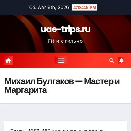
Перейти
Сб. Авг 8th, 2026
4:18:46 PM
к
содержимому
uae-trips.ru
Fit и стильно
Михаил Булгаков — Мастер и
Маргарита