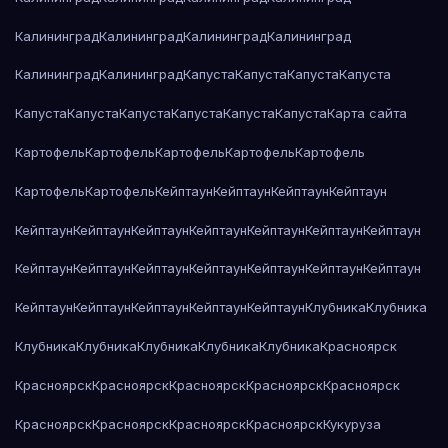
Калининград
Калининград
Калининград
Калининград
Калининград
Калининград
Капуста
Капуста
Капуста
Капуста
Капуста
Капуста
Капуста
Капуста
Капуста
Капуста
Карта сайта
Картофель
Картофель
Картофель
Картофель
Картофель
Картофель
Картофель
Кейптаун
Кейптаун
Кейптаун
Кейптаун
Кейптаун
Кейптаун
Кейптаун
Кейптаун
Кейптаун
Кейптаун
Кейптаун
Кейптаун
Кейптаун
Кейптаун
Кейптаун
Кейптаун
Кейптаун
Кейптаун
Кейптаун
Кейптаун
Кейптаун
Кейптаун
Кейптаун
Клубника
Клубника
Клубника
Клубника
Клубника
Клубника
Клубника
Красноярск
Красноярск
Красноярск
Красноярск
Красноярск
Красноярск
Красноярск
Красноярск
Красноярск
Красноярск
Кукуруза