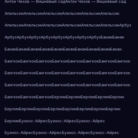
Антон Чехов — Вишнёвый сад
Антон Чехов — Вишнёвый сад
Апельсин
Апельсин
Апельсин
Апельсин
Апельсин
Апельсин
Апельсин
Апельсин
Апельсин
Апельсин
Апельсин
Апельсин
Арбуз
Арбуз
Арбуз
Арбуз
Арбуз
Арбуз
Арбуз
Арбуз
Арбуз
Банан
Банан
Банан
Банан
Банан
Банан
Банан
Банан
Банан
Банан
Банан
Банан
Бангкок
Бангкок
Бангкок
Бангкок
Бангкок
Бангкок
Бангкок
Бангкок
Бангкок
Бангкок
Бангкок
Бангкок
Бангкок
Бангкок
Бангкок
Бангкок
Бангкок
Бангкок
Бангкок
Бангкок
Бангкок
Бангкок
Бангкок
Бангкок
Бангкок
Бангкок
Бангкок
Берлин
Берлин
Берлин
Берлин
Берлин
Берлин
Берлин
Берлин
Берлин
Берлин
Берлин
Берлин
Берлин
Берлин
Буэнос-Айрес
Буэнос-Айрес
Буэнос-Айрес
Буэнос-Айрес
Буэнос-Айрес
Буэнос-Айрес
Буэнос-Айрес