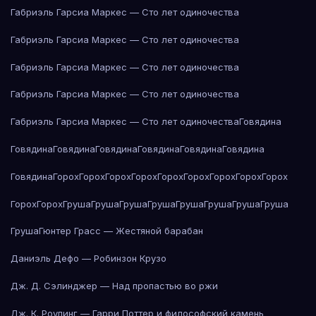
Габриэль Гарсиа Маркес — Сто лет одиночества
Габриэль Гарсиа Маркес — Сто лет одиночества
Габриэль Гарсиа Маркес — Сто лет одиночества
Габриэль Гарсиа Маркес — Сто лет одиночества
Габриэль Гарсиа Маркес — Сто лет одиночества
Говядина
Говядина
Говядина
Говядина
Говядина
Говядина
Говядина
Говядина
Горох
Горох
Горох
Горох
Горох
Горох
Горох
Горох
Горох
Горох
Горох
Груша
Груша
Груша
Груша
Груша
Груша
Груша
Груша
Груша
Гюнтер Грасс — Жестяной барабан
Даниэль Дефо — Робинзон Крузо
Дж. Д. Сэлинджер — Над пропастью во ржи
Дж. К. Роулинг — Гарри Поттер и философский камень