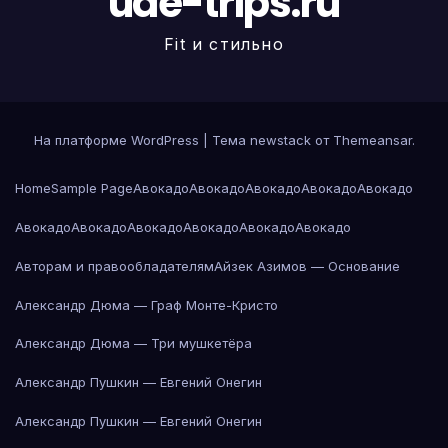
uae-trips.ru
Fit и стильно
На платформе WordPress
|
Тема newstack от
Themeansar
.
Home
Sample Page
Авокадо
Авокадо
Авокадо
Авокадо
Авокадо
Авокадо
Авокадо
Авокадо
Авокадо
Авокадо
Авокадо
Авторам и правообладателям
Айзек Азимов — Основание
Александр Дюма — Граф Монте-Кристо
Александр Дюма — Три мушкетёра
Александр Пушкин — Евгений Онегин
Александр Пушкин — Евгений Онегин