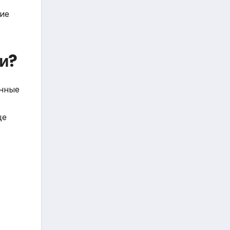
ие
ии?
анные
це