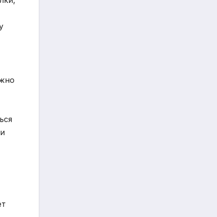
лки,
у
ожно
ься
ми
ет