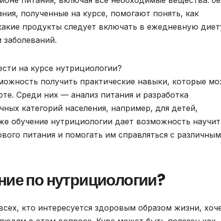
ионе питания, включая все необходимые вещества: бе
ния, полученные на курсе, помогают понять, как
какие продукты следует включать в ежедневную диет
 заболеваний.
сти на курсе нутрициологии?
зможность получить практические навыки, которые м
те. Среди них — анализ питания и разработка
ных категорий населения, например, для детей,
же обучение нутрициологии дает возможность научит
вого питания и помогать им справляться с различны
ние по нутрициологии?
всех, кто интересуется здоровым образом жизни, хоч
людям в этом вопросе. Курс может быть полезен как