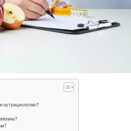
ая нутрициологию?
связаны?
ии?