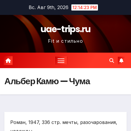
Перейти
Вс. Авг 9th, 2026
12:14:24 PM
к
содержимому
uae-trips.ru
Fit и стильно
Альбер Камю — Чума
Роман, 1947, 336 стр. мечты, разочарования,