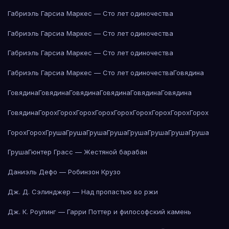
Габриэль Гарсиа Маркес — Сто лет одиночества
Габриэль Гарсиа Маркес — Сто лет одиночества
Габриэль Гарсиа Маркес — Сто лет одиночества
Габриэль Гарсиа Маркес — Сто лет одиночества
Говядина
Говядина
Говядина
Говядина
Говядина
Говядина
Говядина
Говядина
Горох
Горох
Горох
Горох
Горох
Горох
Горох
Горох
Горох
Горох
Горох
Груша
Груша
Груша
Груша
Груша
Груша
Груша
Груша
Груша
Гюнтер Грасс — Жестяной барабан
Даниэль Дефо — Робинзон Крузо
Дж. Д. Сэлинджер — Над пропастью во ржи
Дж. К. Роулинг — Гарри Поттер и философский камень