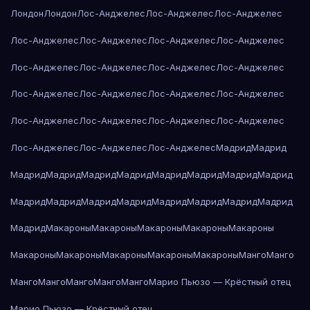
Лондон
Лондон
Лос-Анджелес
Лос-Анджелес
Лос-Анджелес
Лос-Анджелес
Лос-Анджелес
Лос-Анджелес
Лос-Анджелес
Лос-Анджелес
Лос-Анджелес
Лос-Анджелес
Лос-Анджелес
Лос-Анджелес
Лос-Анджелес
Лос-Анджелес
Лос-Анджелес
Лос-Анджелес
Лос-Анджелес
Лос-Анджелес
Лос-Анджелес
Лос-Анджелес
Лос-Анджелес
Лос-Анджелес
Мадрид
Мадрид
Мадрид
Мадрид
Мадрид
Мадрид
Мадрид
Мадрид
Мадрид
Мадрид
Мадрид
Мадрид
Мадрид
Мадрид
Мадрид
Мадрид
Мадрид
Мадрид
Мадрид
Макароны
Макароны
Макароны
Макароны
Макароны
Макароны
Макароны
Макароны
Макароны
Макароны
Манго
Манго
Манго
Манго
Манго
Манго
Манго
Марио Пьюзо — Крёстный отец
Марио Пьюзо — Крёстный отец