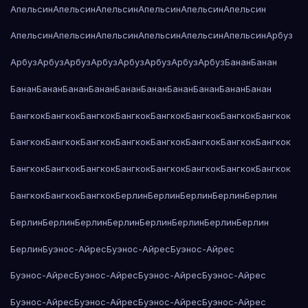
Апельсин
Апельсин
Апельсин
Апельсин
Апельсин
Апельсин
Апельсин
Апельсин
Апельсин
Апельсин
Апельсин
Апельсин
Арбуз
Арбуз
Арбуз
Арбуз
Арбуз
Арбуз
Арбуз
Арбуз
Арбуз
Банан
Банан
Банан
Банан
Банан
Банан
Банан
Банан
Банан
Банан
Банан
Банан
Бангкок
Бангкок
Бангкок
Бангкок
Бангкок
Бангкок
Бангкок
Бангкок
Бангкок
Бангкок
Бангкок
Бангкок
Бангкок
Бангкок
Бангкок
Бангкок
Бангкок
Бангкок
Бангкок
Бангкок
Бангкок
Бангкок
Бангкок
Бангкок
Бангкок
Бангкок
Бангкок
Берлин
Берлин
Берлин
Берлин
Берлин
Берлин
Берлин
Берлин
Берлин
Берлин
Берлин
Берлин
Берлин
Берлин
Буэнос-Айрес
Буэнос-Айрес
Буэнос-Айрес
Буэнос-Айрес
Буэнос-Айрес
Буэнос-Айрес
Буэнос-Айрес
Буэнос-Айрес
Буэнос-Айрес
Буэнос-Айрес
Буэнос-Айрес