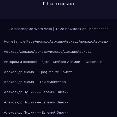
Fit и стильно
На платформе WordPress
|
Тема newstack от
Themeansar
.
Home
Sample Page
Авокадо
Авокадо
Авокадо
Авокадо
Авокадо
Авокадо
Авокадо
Авокадо
Авокадо
Авокадо
Авокадо
Авторам и правообладателям
Айзек Азимов — Основание
Александр Дюма — Граф Монте-Кристо
Александр Дюма — Три мушкетёра
Александр Пушкин — Евгений Онегин
Александр Пушкин — Евгений Онегин
Александр Пушкин — Евгений Онегин