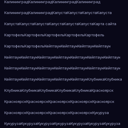
Калининград
Калининград
Калининград
Калининград
Калининград
Калининград
Капуста
Капуста
Капуста
Капуста
Капуста
Капуста
Капуста
Капуста
Капуста
Капуста
Карта сайта
Картофель
Картофель
Картофель
Картофель
Картофель
Картофель
Картофель
Кейптаун
Кейптаун
Кейптаун
Кейптаун
Кейптаун
Кейптаун
Кейптаун
Кейптаун
Кейптаун
Кейптаун
Кейптаун
Кейптаун
Кейптаун
Кейптаун
Кейптаун
Кейптаун
Кейптаун
Кейптаун
Кейптаун
Кейптаун
Кейптаун
Кейптаун
Кейптаун
Клубника
Клубника
Клубника
Клубника
Клубника
Клубника
Клубника
Красноярск
Красноярск
Красноярск
Красноярск
Красноярск
Красноярск
Красноярск
Красноярск
Красноярск
Красноярск
Кукуруза
Кукуруза
Кукуруза
Кукуруза
Кукуруза
Кукуруза
Кукуруза
Кукуруза