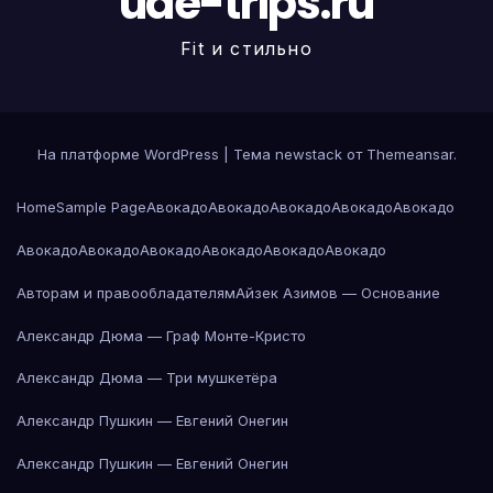
uae-trips.ru
Fit и стильно
На платформе WordPress
|
Тема newstack от
Themeansar
.
Home
Sample Page
Авокадо
Авокадо
Авокадо
Авокадо
Авокадо
Авокадо
Авокадо
Авокадо
Авокадо
Авокадо
Авокадо
Авторам и правообладателям
Айзек Азимов — Основание
Александр Дюма — Граф Монте-Кристо
Александр Дюма — Три мушкетёра
Александр Пушкин — Евгений Онегин
Александр Пушкин — Евгений Онегин