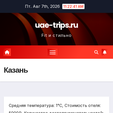
Перейти
Пт. Авг 7th, 2026
11:22:42 AM
к
содержимому
uae-trips.ru
Fit и стильно
Казань
Средняя температура: 1°C, Стоимость отеля: