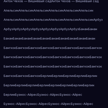
Антон Чехов — Вишнёвый сад
Антон Чехов — Вишнёвый сад
Апельсин
Апельсин
Апельсин
Апельсин
Апельсин
Апельсин
Апельсин
Апельсин
Апельсин
Апельсин
Апельсин
Апельсин
Арбуз
Арбуз
Арбуз
Арбуз
Арбуз
Арбуз
Арбуз
Арбуз
Арбуз
Банан
Банан
Банан
Банан
Банан
Банан
Банан
Банан
Банан
Банан
Банан
Банан
Бангкок
Бангкок
Бангкок
Бангкок
Бангкок
Бангкок
Бангкок
Бангкок
Бангкок
Бангкок
Бангкок
Бангкок
Бангкок
Бангкок
Бангкок
Бангкок
Бангкок
Бангкок
Бангкок
Бангкок
Бангкок
Бангкок
Бангкок
Бангкок
Бангкок
Бангкок
Бангкок
Берлин
Берлин
Берлин
Берлин
Берлин
Берлин
Берлин
Берлин
Берлин
Берлин
Берлин
Берлин
Берлин
Берлин
Буэнос-Айрес
Буэнос-Айрес
Буэнос-Айрес
Буэнос-Айрес
Буэнос-Айрес
Буэнос-Айрес
Буэнос-Айрес