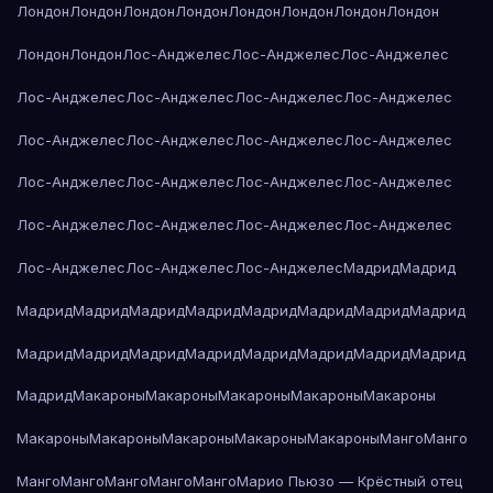
Лондон
Лондон
Лондон
Лондон
Лондон
Лондон
Лондон
Лондон
Лондон
Лондон
Лос-Анджелес
Лос-Анджелес
Лос-Анджелес
Лос-Анджелес
Лос-Анджелес
Лос-Анджелес
Лос-Анджелес
Лос-Анджелес
Лос-Анджелес
Лос-Анджелес
Лос-Анджелес
Лос-Анджелес
Лос-Анджелес
Лос-Анджелес
Лос-Анджелес
Лос-Анджелес
Лос-Анджелес
Лос-Анджелес
Лос-Анджелес
Лос-Анджелес
Лос-Анджелес
Лос-Анджелес
Мадрид
Мадрид
Мадрид
Мадрид
Мадрид
Мадрид
Мадрид
Мадрид
Мадрид
Мадрид
Мадрид
Мадрид
Мадрид
Мадрид
Мадрид
Мадрид
Мадрид
Мадрид
Мадрид
Макароны
Макароны
Макароны
Макароны
Макароны
Макароны
Макароны
Макароны
Макароны
Макароны
Манго
Манго
Манго
Манго
Манго
Манго
Манго
Марио Пьюзо — Крёстный отец