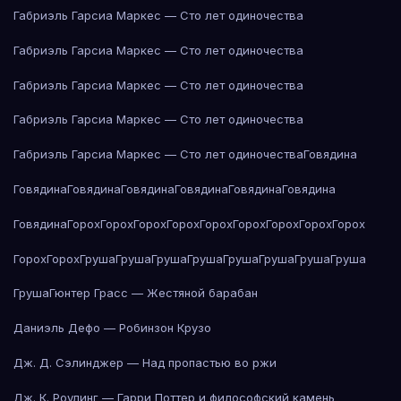
Габриэль Гарсиа Маркес — Сто лет одиночества
Габриэль Гарсиа Маркес — Сто лет одиночества
Габриэль Гарсиа Маркес — Сто лет одиночества
Габриэль Гарсиа Маркес — Сто лет одиночества
Габриэль Гарсиа Маркес — Сто лет одиночества
Говядина
Говядина
Говядина
Говядина
Говядина
Говядина
Говядина
Говядина
Горох
Горох
Горох
Горох
Горох
Горох
Горох
Горох
Горох
Горох
Горох
Груша
Груша
Груша
Груша
Груша
Груша
Груша
Груша
Груша
Гюнтер Грасс — Жестяной барабан
Даниэль Дефо — Робинзон Крузо
Дж. Д. Сэлинджер — Над пропастью во ржи
Дж. К. Роулинг — Гарри Поттер и философский камень