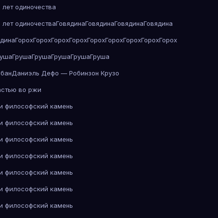
 лет одиночества
 лет одиночества
Говядина
Говядина
Говядина
Говядина
ядина
Горох
Горох
Горох
Горох
Горох
Горох
Горох
Горох
Горох
руша
Груша
Груша
Груша
Груша
Груша
абан
Даниэль Дефо — Робинзон Крузо
астью во ржи
 и философский камень
 и философский камень
 и философский камень
 и философский камень
 и философский камень
 и философский камень
 и философский камень