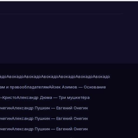
адо
Авокадо
Авокадо
Авокадо
Авокадо
Авокадо
Авокадо
ам и правообладателям
Айзек Азимов — Основание
-Кристо
Александр Дюма — Три мушкетёра
Онегин
Александр Пушкин — Евгений Онегин
Онегин
Александр Пушкин — Евгений Онегин
Онегин
Александр Пушкин — Евгений Онегин