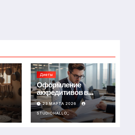
Диеты
Оформление
аккредитивов в
международной
23 МАРТА 2026
торговле
STUDIOHALLO_