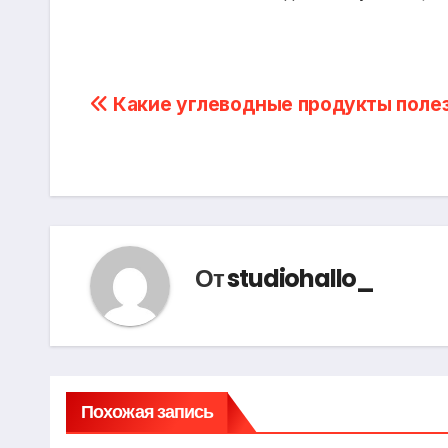
Навигация
Какие углеводные продукты поле
по
записям
От
studiohallo_
Похожая запись