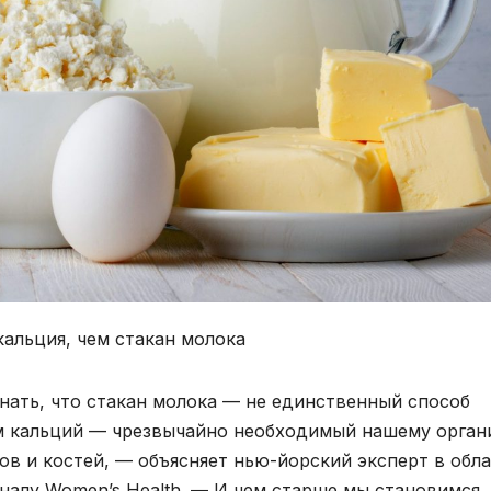
нать, что стакан молока — не единственный способ
ом кальций — чрезвычайно необходимый нашему орган
ов и костей, — объясняет нью-йорский эксперт в обл
алу Women’s Health. — И чем старше мы становимся,