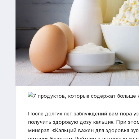
После долгих лет заблуждений вам пора уз
получить здоровую дозу кальция. При эт
минерал. «Кальций важен для здоровья зуб
питания Бриджит Цейтлин в интервью журн