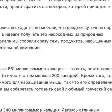
ости, предотвратить остеопороз, который приводит к
листы сходятся во мнении, что средняя суточная но
, в идеале получать его необходимо из природных
ериале мы собрали сразу семь продуктов, насыщенных
тательной кампании.
ные 861 миллиграммов кальция — то есть, почти полн
(и вместе с тем меньше 200 калорий!) Кроме того, т
димого для наращивания мышц, так что его определен
а вы соберетесь готовить свой любимый греческий са
ам 340 миллиграммов кальция. Являясь отличным