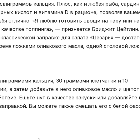
иллиграммов кальция. Плюс, как и любая рыба, сарди
рных кислот и витамина D в рационе, позволяя ваше
себя отлично. «Я люблю готовить овощи на пару или на
в качестве топпинга», — признается Бриджит Цейтлин.
 классической заправке для салата «Цезарь» — доста
 тремя ложками оливкового масла, одной столовой ло
лиграммами кальция, 30 граммами клетчатки и 10
ии, а затем добавьте в него оливковое масло и щепот
ствие. Ешьте нут в качестве закуски или добавляйте 
 заправкой. Вы можете также смешать его с белой фа