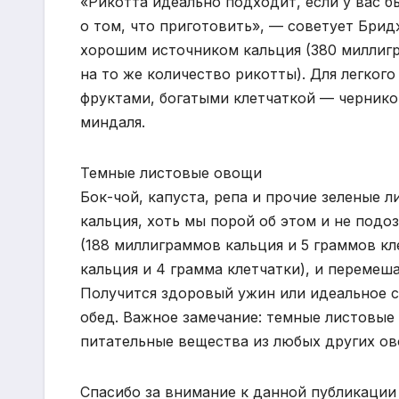
«Рикотта идеально подходит, если у вас 
о том, что приготовить», — советует Брид
хорошим источником кальция (380 миллигра
на то же количество рикотты). Для легког
фруктами, богатыми клетчаткой — чернико
миндаля.
Темные листовые овощи
Бок-чой, капуста, репа и прочие зеленые
кальция, хоть мы порой об этом и не под
(188 миллиграммов кальция и 5 граммов к
кальция и 4 грамма клетчатки), и переме
Получится здоровый ужин или идеальное с
обед. Важное замечание: темные листовы
питательные вещества из любых других ов
Спасибо за внимание к данной публикации