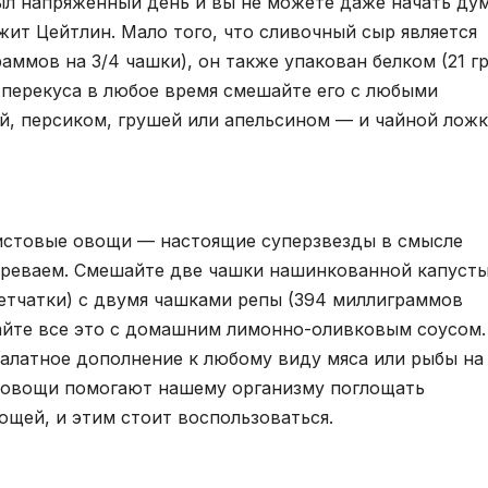
был напряженный день и вы не можете даже начать ду
жит Цейтлин. Мало того, что сливочный сыр является
ммов на 3/4 чашки), он также упакован белком (21 г
о перекуса в любое время смешайте его с любыми
й, персиком, грушей или апельсином — и чайной лож
 листовые овощи — настоящие суперзвезды в смысле
озреваем. Смешайте две чашки нашинкованной капуст
летчатки) с двумя чашками репы (394 миллиграммов
шайте все это с домашним лимонно-оливковым соусом.
алатное дополнение к любому виду мяса или рыбы на
е овощи помогают нашему организму поглощать
ощей, и этим стоит воспользоваться.