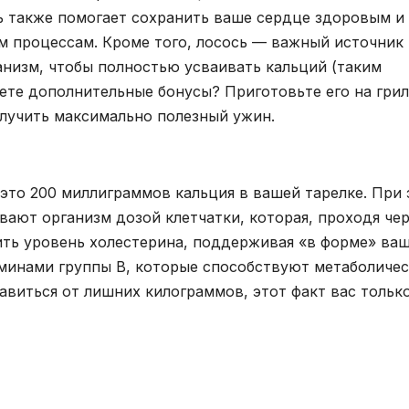
ь также помогает сохранить ваше сердце здоровым и
м процессам. Кроме того, лосось — важный источник
анизм, чтобы полностью усваивать кальций (таким
щете дополнительные бонусы? Приготовьте его на гри
олучить максимально полезный ужин.
это 200 миллиграммов кальция в вашей тарелке. При
ивают организм дозой клетчатки, которая, проходя че
ить уровень холестерина, поддерживая «в форме» ва
аминами группы В, которые способствуют метаболиче
авиться от лишних килограммов, этот факт вас тольк