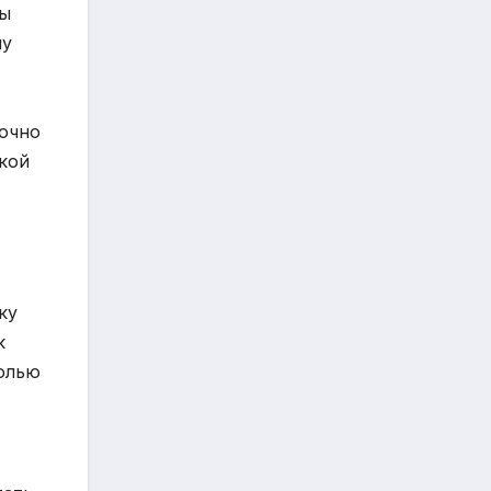
ны
му
точно
жкой
ку
к
солью