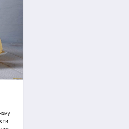
изму
асти
 тем