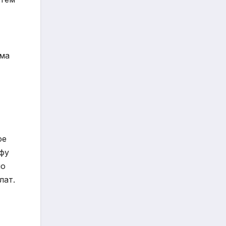
рма
ое
офу
но
лат.