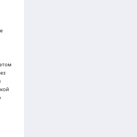
ле
 этом
рез
ш
ской
о