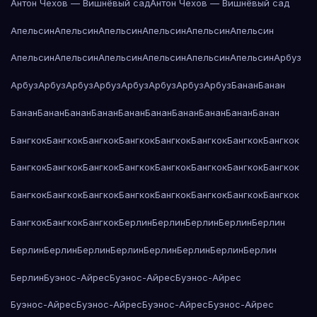
Антон Чехов — Вишнёвый сад
Антон Чехов — Вишнёвый сад
Апельсин
Апельсин
Апельсин
Апельсин
Апельсин
Апельсин
Апельсин
Апельсин
Апельсин
Апельсин
Апельсин
Апельсин
Арбуз
Арбуз
Арбуз
Арбуз
Арбуз
Арбуз
Арбуз
Арбуз
Арбуз
Банан
Банан
Банан
Банан
Банан
Банан
Банан
Банан
Банан
Банан
Банан
Банан
Бангкок
Бангкок
Бангкок
Бангкок
Бангкок
Бангкок
Бангкок
Бангкок
Бангкок
Бангкок
Бангкок
Бангкок
Бангкок
Бангкок
Бангкок
Бангкок
Бангкок
Бангкок
Бангкок
Бангкок
Бангкок
Бангкок
Бангкок
Бангкок
Бангкок
Бангкок
Бангкок
Берлин
Берлин
Берлин
Берлин
Берлин
Берлин
Берлин
Берлин
Берлин
Берлин
Берлин
Берлин
Берлин
Берлин
Буэнос-Айрес
Буэнос-Айрес
Буэнос-Айрес
Буэнос-Айрес
Буэнос-Айрес
Буэнос-Айрес
Буэнос-Айрес