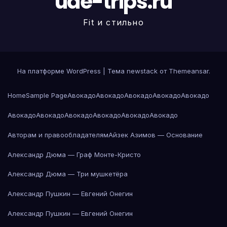
uae-trips.ru
Fit и стильно
На платформе WordPress
|
Тема newstack от
Themeansar
.
Home
Sample Page
Авокадо
Авокадо
Авокадо
Авокадо
Авокадо
Авокадо
Авокадо
Авокадо
Авокадо
Авокадо
Авокадо
Авторам и правообладателям
Айзек Азимов — Основание
Александр Дюма — Граф Монте-Кристо
Александр Дюма — Три мушкетёра
Александр Пушкин — Евгений Онегин
Александр Пушкин — Евгений Онегин