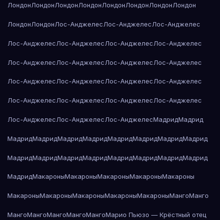
Лондон
Лондон
Лондон
Лондон
Лондон
Лондон
Лондон
Лондон
Лондон
Лондон
Лос-Анджелес
Лос-Анджелес
Лос-Анджелес
Лос-Анджелес
Лос-Анджелес
Лос-Анджелес
Лос-Анджелес
Лос-Анджелес
Лос-Анджелес
Лос-Анджелес
Лос-Анджелес
Лос-Анджелес
Лос-Анджелес
Лос-Анджелес
Лос-Анджелес
Лос-Анджелес
Лос-Анджелес
Лос-Анджелес
Лос-Анджелес
Лос-Анджелес
Лос-Анджелес
Лос-Анджелес
Мадрид
Мадрид
Мадрид
Мадрид
Мадрид
Мадрид
Мадрид
Мадрид
Мадрид
Мадрид
Мадрид
Мадрид
Мадрид
Мадрид
Мадрид
Мадрид
Мадрид
Мадрид
Мадрид
Макароны
Макароны
Макароны
Макароны
Макароны
Макароны
Макароны
Макароны
Макароны
Макароны
Манго
Манго
Манго
Манго
Манго
Манго
Манго
Марио Пьюзо — Крёстный отец