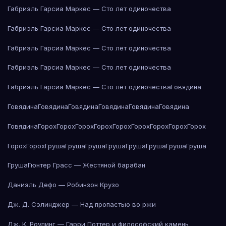
Габриэль Гарсиа Маркес — Сто лет одиночества
Габриэль Гарсиа Маркес — Сто лет одиночества
Габриэль Гарсиа Маркес — Сто лет одиночества
Габриэль Гарсиа Маркес — Сто лет одиночества
Габриэль Гарсиа Маркес — Сто лет одиночества
Говядина
Говядина
Говядина
Говядина
Говядина
Говядина
Говядина
Говядина
Горох
Горох
Горох
Горох
Горох
Горох
Горох
Горох
Горох
Горох
Горох
Груша
Груша
Груша
Груша
Груша
Груша
Груша
Груша
Груша
Гюнтер Грасс — Жестяной барабан
Даниэль Дефо — Робинзон Крузо
Дж. Д. Сэлинджер — Над пропастью во ржи
Дж. К. Роулинг — Гарри Поттер и философский камень