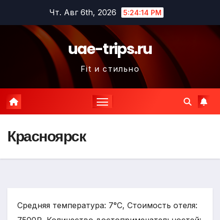
Перейти
Чт. Авг 6th, 2026
5:24:15 PM
к
содержимому
uae-trips.ru
Fit и стильно
Красноярск
Средняя температура: 7°C, Стоимость отеля: