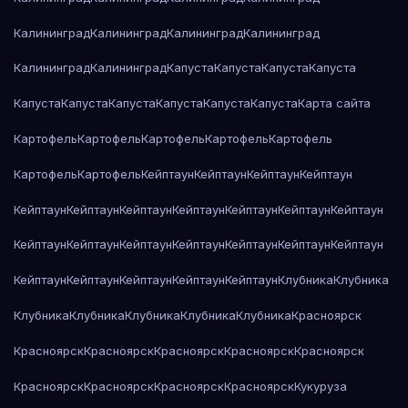
Калининград
Калининград
Калининград
Калининград
Калининград
Калининград
Капуста
Капуста
Капуста
Капуста
Капуста
Капуста
Капуста
Капуста
Капуста
Капуста
Карта сайта
Картофель
Картофель
Картофель
Картофель
Картофель
Картофель
Картофель
Кейптаун
Кейптаун
Кейптаун
Кейптаун
Кейптаун
Кейптаун
Кейптаун
Кейптаун
Кейптаун
Кейптаун
Кейптаун
Кейптаун
Кейптаун
Кейптаун
Кейптаун
Кейптаун
Кейптаун
Кейптаун
Кейптаун
Кейптаун
Кейптаун
Кейптаун
Кейптаун
Клубника
Клубника
Клубника
Клубника
Клубника
Клубника
Клубника
Красноярск
Красноярск
Красноярск
Красноярск
Красноярск
Красноярск
Красноярск
Красноярск
Красноярск
Красноярск
Кукуруза