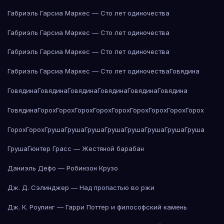
Габриэль Гарсиа Маркес — Сто лет одиночества
Габриэль Гарсиа Маркес — Сто лет одиночества
Габриэль Гарсиа Маркес — Сто лет одиночества
Габриэль Гарсиа Маркес — Сто лет одиночества
Говядина
Говядина
Говядина
Говядина
Говядина
Говядина
Говядина
Говядина
Горох
Горох
Горох
Горох
Горох
Горох
Горох
Горох
Горох
Горох
Горох
Груша
Груша
Груша
Груша
Груша
Груша
Груша
Груша
Груша
Гюнтер Грасс — Жестяной барабан
Даниэль Дефо — Робинзон Крузо
Дж. Д. Сэлинджер — Над пропастью во ржи
Дж. К. Роулинг — Гарри Поттер и философский камень