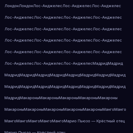
Лондон
Лондон
Лос-Анджелес
Лос-Анджелес
Лос-Анджелес
Лос-Анджелес
Лос-Анджелес
Лос-Анджелес
Лос-Анджелес
Лос-Анджелес
Лос-Анджелес
Лос-Анджелес
Лос-Анджелес
Лос-Анджелес
Лос-Анджелес
Лос-Анджелес
Лос-Анджелес
Лос-Анджелес
Лос-Анджелес
Лос-Анджелес
Лос-Анджелес
Лос-Анджелес
Лос-Анджелес
Лос-Анджелес
Мадрид
Мадрид
Мадрид
Мадрид
Мадрид
Мадрид
Мадрид
Мадрид
Мадрид
Мадрид
Мадрид
Мадрид
Мадрид
Мадрид
Мадрид
Мадрид
Мадрид
Мадрид
Мадрид
Макароны
Макароны
Макароны
Макароны
Макароны
Макароны
Макароны
Макароны
Макароны
Макароны
Манго
Манго
Манго
Манго
Манго
Манго
Манго
Марио Пьюзо — Крёстный отец
Марио Пьюзо — Крёстный отец