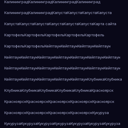
Калининград
Калининград
Калининград
Калининград
Калининград
Калининград
Капуста
Капуста
Капуста
Капуста
Капуста
Капуста
Капуста
Капуста
Капуста
Капуста
Карта сайта
Картофель
Картофель
Картофель
Картофель
Картофель
Картофель
Картофель
Кейптаун
Кейптаун
Кейптаун
Кейптаун
Кейптаун
Кейптаун
Кейптаун
Кейптаун
Кейптаун
Кейптаун
Кейптаун
Кейптаун
Кейптаун
Кейптаун
Кейптаун
Кейптаун
Кейптаун
Кейптаун
Кейптаун
Кейптаун
Кейптаун
Кейптаун
Кейптаун
Клубника
Клубника
Клубника
Клубника
Клубника
Клубника
Клубника
Красноярск
Красноярск
Красноярск
Красноярск
Красноярск
Красноярск
Красноярск
Красноярск
Красноярск
Красноярск
Кукуруза
Кукуруза
Кукуруза
Кукуруза
Кукуруза
Кукуруза
Кукуруза
Кукуруза