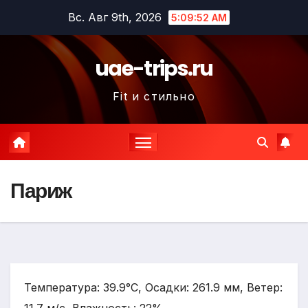
Перейти
Вс. Авг 9th, 2026
5:09:53 AM
к
содержимому
uae-trips.ru
Fit и стильно
Париж
Температура: 39.9°C, Осадки: 261.9 мм, Ветер: