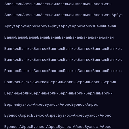
Апельсин
Апельсин
Апельсин
Апельсин
Апельсин
Апельсин
Апельсин
Апельсин
Апельсин
Апельсин
Апельсин
Апельсин
Арбуз
Арбуз
Арбуз
Арбуз
Арбуз
Арбуз
Арбуз
Арбуз
Арбуз
Банан
Банан
Банан
Банан
Банан
Банан
Банан
Банан
Банан
Банан
Банан
Банан
Бангкок
Бангкок
Бангкок
Бангкок
Бангкок
Бангкок
Бангкок
Бангкок
Бангкок
Бангкок
Бангкок
Бангкок
Бангкок
Бангкок
Бангкок
Бангкок
Бангкок
Бангкок
Бангкок
Бангкок
Бангкок
Бангкок
Бангкок
Бангкок
Бангкок
Бангкок
Бангкок
Берлин
Берлин
Берлин
Берлин
Берлин
Берлин
Берлин
Берлин
Берлин
Берлин
Берлин
Берлин
Берлин
Берлин
Буэнос-Айрес
Буэнос-Айрес
Буэнос-Айрес
Буэнос-Айрес
Буэнос-Айрес
Буэнос-Айрес
Буэнос-Айрес
Буэнос-Айрес
Буэнос-Айрес
Буэнос-Айрес
Буэнос-Айрес