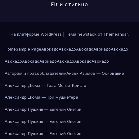
Fit и стильно
На платформе WordPress
|
Тема newstack от
Themeansar
.
Home
Sample Page
Авокадо
Авокадо
Авокадо
Авокадо
Авокадо
Авокадо
Авокадо
Авокадо
Авокадо
Авокадо
Авокадо
Авторам и правообладателям
Айзек Азимов — Основание
Александр Дюма — Граф Монте-Кристо
Александр Дюма — Три мушкетёра
Александр Пушкин — Евгений Онегин
Александр Пушкин — Евгений Онегин
Александр Пушкин — Евгений Онегин