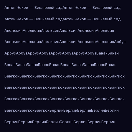
Антон Чехов — Вишнёвый сад
Антон Чехов — Вишнёвый сад
Антон Чехов — Вишнёвый сад
Антон Чехов — Вишнёвый сад
Апельсин
Апельсин
Апельсин
Апельсин
Апельсин
Апельсин
Апельсин
Апельсин
Апельсин
Апельсин
Апельсин
Апельсин
Арбуз
Арбуз
Арбуз
Арбуз
Арбуз
Арбуз
Арбуз
Арбуз
Арбуз
Банан
Банан
Банан
Банан
Банан
Банан
Банан
Банан
Банан
Банан
Банан
Банан
Бангкок
Бангкок
Бангкок
Бангкок
Бангкок
Бангкок
Бангкок
Бангкок
Бангкок
Бангкок
Бангкок
Бангкок
Бангкок
Бангкок
Бангкок
Бангкок
Бангкок
Бангкок
Бангкок
Бангкок
Бангкок
Бангкок
Бангкок
Бангкок
Бангкок
Бангкок
Бангкок
Берлин
Берлин
Берлин
Берлин
Берлин
Берлин
Берлин
Берлин
Берлин
Берлин
Берлин
Берлин
Берлин