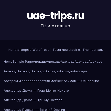
uae-trips.ru
Fit и стильно
На платформе WordPress
|
Тема newstack от
Themeansar
.
Home
Sample Page
Авокадо
Авокадо
Авокадо
Авокадо
Авокадо
Авокадо
Авокадо
Авокадо
Авокадо
Авокадо
Авокадо
Авторам и правообладателям
Айзек Азимов — Основание
Александр Дюма — Граф Монте-Кристо
Александр Дюма — Три мушкетёра
Александр Пушкин — Евгений Онегин