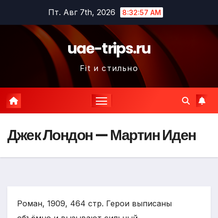
Перейти
Пт. Авг 7th, 2026
8:32:58 AM
к
содержимому
uae-trips.ru
Fit и стильно
Джек Лондон — Мартин Иден
Роман, 1909, 464 стр. Герои выписаны