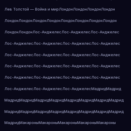
Лев Толстой — Война и мир
Лондон
Лондон
Лондон
Лондон
Лондон
Лондон
Лондон
Лондон
Лондон
Лондон
Лондон
Лондон
Лондон
Лондон
Лос-Анджелес
Лос-Анджелес
Лос-Анджелес
Лос-Анджелес
Лос-Анджелес
Лос-Анджелес
Лос-Анджелес
Лос-Анджелес
Лос-Анджелес
Лос-Анджелес
Лос-Анджелес
Лос-Анджелес
Лос-Анджелес
Лос-Анджелес
Лос-Анджелес
Лос-Анджелес
Лос-Анджелес
Лос-Анджелес
Лос-Анджелес
Лос-Анджелес
Лос-Анджелес
Лос-Анджелес
Мадрид
Мадрид
Мадрид
Мадрид
Мадрид
Мадрид
Мадрид
Мадрид
Мадрид
Мадрид
Мадрид
Мадрид
Мадрид
Мадрид
Мадрид
Мадрид
Мадрид
Мадрид
Мадрид
Макароны
Макароны
Макароны
Макароны
Макароны