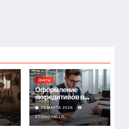
Диеты
Оформление
аккредитивов в
международной
23 МАРТА 2026
торговле
STUDIOHALLO_