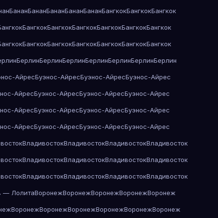
нан
Банан
Банан
Банан
Банан
Банан
Бангкок
Бангкок
Бангкок
Бангкок
Бангкок
Бангкок
Бангкок
Бангкок
Бангкок
Бангкок
Бангкок
Бангкок
Бангкок
Бангкок
Бангкок
Бангкок
Бангкок
ерлин
Берлин
Берлин
Берлин
Берлин
Берлин
Берлин
Берлин
энос-Айрес
Буэнос-Айрес
Буэнос-Айрес
Буэнос-Айрес
энос-Айрес
Буэнос-Айрес
Буэнос-Айрес
Буэнос-Айрес
энос-Айрес
Буэнос-Айрес
Буэнос-Айрес
Буэнос-Айрес
энос-Айрес
Буэнос-Айрес
Буэнос-Айрес
Буэнос-Айрес
восток
Владивосток
Владивосток
Владивосток
Владивосток
восток
Владивосток
Владивосток
Владивосток
Владивосток
восток
Владивосток
Владивосток
Владивосток
Владивосток
в — Лолита
Воронеж
Воронеж
Воронеж
Воронеж
Воронеж
неж
Воронеж
Воронеж
Воронеж
Воронеж
Воронеж
Воронеж