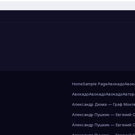
Home
Sample Page
Авокадо
Авок
Авокадо
Авокадо
Авокадо
Автор
Александр Дюма — Граф Монте
Александр Пушкин — Евгений 
Александр Пушкин — Евгений 