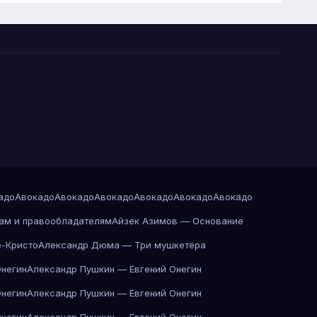
адо
Авокадо
Авокадо
Авокадо
Авокадо
Авокадо
Авокадо
ам и правообладателям
Айзек Азимов — Основание
-Кристо
Александр Дюма — Три мушкетёра
Онегин
Александр Пушкин — Евгений Онегин
Онегин
Александр Пушкин — Евгений Онегин