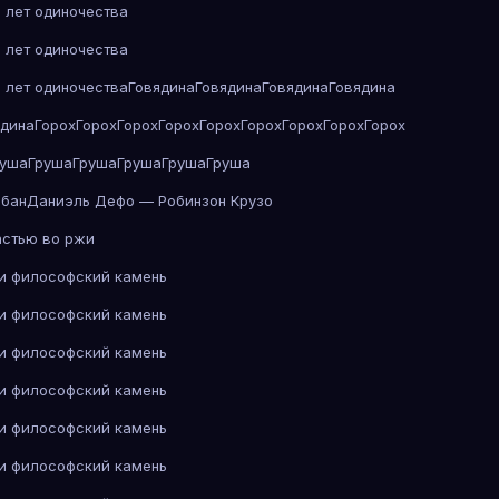
 лет одиночества
 лет одиночества
 лет одиночества
Говядина
Говядина
Говядина
Говядина
ядина
Горох
Горох
Горох
Горох
Горох
Горох
Горох
Горох
Горох
руша
Груша
Груша
Груша
Груша
Груша
абан
Даниэль Дефо — Робинзон Крузо
астью во ржи
 и философский камень
 и философский камень
 и философский камень
 и философский камень
 и философский камень
 и философский камень