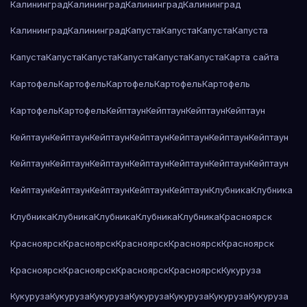
Калининград
Калининград
Калининград
Калининград
Калининград
Калининград
Капуста
Капуста
Капуста
Капуста
Капуста
Капуста
Капуста
Капуста
Капуста
Капуста
Карта сайта
Картофель
Картофель
Картофель
Картофель
Картофель
Картофель
Картофель
Кейптаун
Кейптаун
Кейптаун
Кейптаун
Кейптаун
Кейптаун
Кейптаун
Кейптаун
Кейптаун
Кейптаун
Кейптаун
Кейптаун
Кейптаун
Кейптаун
Кейптаун
Кейптаун
Кейптаун
Кейптаун
Кейптаун
Кейптаун
Кейптаун
Кейптаун
Кейптаун
Клубника
Клубника
Клубника
Клубника
Клубника
Клубника
Клубника
Красноярск
Красноярск
Красноярск
Красноярск
Красноярск
Красноярск
Красноярск
Красноярск
Красноярск
Красноярск
Кукуруза
Кукуруза
Кукуруза
Кукуруза
Кукуруза
Кукуруза
Кукуруза
Кукуруза