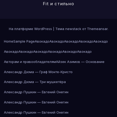
Fit и стильно
На платформе WordPress
|
Тема newstack от
Themeansar
.
Home
Sample Page
Авокадо
Авокадо
Авокадо
Авокадо
Авокадо
Авокадо
Авокадо
Авокадо
Авокадо
Авокадо
Авокадо
Авторам и правообладателям
Айзек Азимов — Основание
Александр Дюма — Граф Монте-Кристо
Александр Дюма — Три мушкетёра
Александр Пушкин — Евгений Онегин
Александр Пушкин — Евгений Онегин
Александр Пушкин — Евгений Онегин