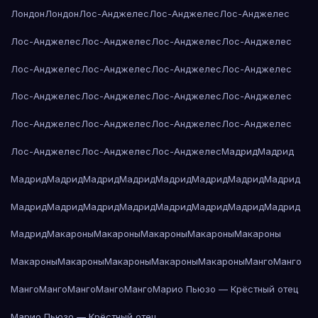
Лондон
Лондон
Лос-Анджелес
Лос-Анджелес
Лос-Анджелес
Лос-Анджелес
Лос-Анджелес
Лос-Анджелес
Лос-Анджелес
Лос-Анджелес
Лос-Анджелес
Лос-Анджелес
Лос-Анджелес
Лос-Анджелес
Лос-Анджелес
Лос-Анджелес
Лос-Анджелес
Лос-Анджелес
Лос-Анджелес
Лос-Анджелес
Лос-Анджелес
Лос-Анджелес
Лос-Анджелес
Лос-Анджелес
Мадрид
Мадрид
Мадрид
Мадрид
Мадрид
Мадрид
Мадрид
Мадрид
Мадрид
Мадрид
Мадрид
Мадрид
Мадрид
Мадрид
Мадрид
Мадрид
Мадрид
Мадрид
Мадрид
Макароны
Макароны
Макароны
Макароны
Макароны
Макароны
Макароны
Макароны
Макароны
Макароны
Манго
Манго
Манго
Манго
Манго
Манго
Манго
Марио Пьюзо — Крёстный отец
Марио Пьюзо — Крёстный отец