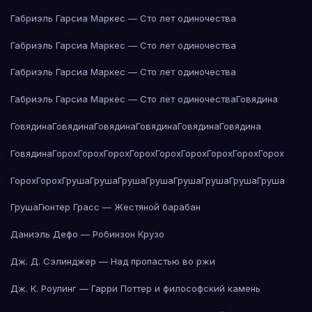
Габриэль Гарсиа Маркес — Сто лет одиночества
Габриэль Гарсиа Маркес — Сто лет одиночества
Габриэль Гарсиа Маркес — Сто лет одиночества
Габриэль Гарсиа Маркес — Сто лет одиночества
Говядина
Говядина
Говядина
Говядина
Говядина
Говядина
Говядина
Говядина
Горох
Горох
Горох
Горох
Горох
Горох
Горох
Горох
Горох
Горох
Горох
Груша
Груша
Груша
Груша
Груша
Груша
Груша
Груша
Груша
Гюнтер Грасс — Жестяной барабан
Даниэль Дефо — Робинзон Крузо
Дж. Д. Сэлинджер — Над пропастью во ржи
Дж. К. Роулинг — Гарри Поттер и философский камень