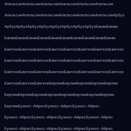
Апельсин
Апельсин
Апельсин
Апельсин
Апельсин
Апельсин
Апельсин
Апельсин
Апельсин
Апельсин
Апельсин
Апельсин
Арбуз
Арбуз
Арбуз
Арбуз
Арбуз
Арбуз
Арбуз
Арбуз
Арбуз
Банан
Банан
Банан
Банан
Банан
Банан
Банан
Банан
Банан
Банан
Банан
Банан
Бангкок
Бангкок
Бангкок
Бангкок
Бангкок
Бангкок
Бангкок
Бангкок
Бангкок
Бангкок
Бангкок
Бангкок
Бангкок
Бангкок
Бангкок
Бангкок
Бангкок
Бангкок
Бангкок
Бангкок
Бангкок
Бангкок
Бангкок
Бангкок
Бангкок
Бангкок
Бангкок
Берлин
Берлин
Берлин
Берлин
Берлин
Берлин
Берлин
Берлин
Берлин
Берлин
Берлин
Берлин
Берлин
Берлин
Буэнос-Айрес
Буэнос-Айрес
Буэнос-Айрес
Буэнос-Айрес
Буэнос-Айрес
Буэнос-Айрес
Буэнос-Айрес
Буэнос-Айрес
Буэнос-Айрес
Буэнос-Айрес
Буэнос-Айрес