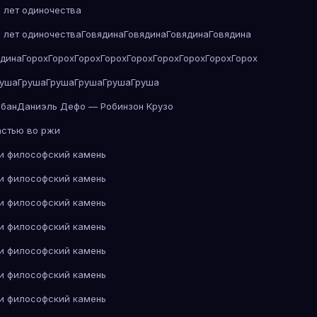
 лет одиночества
 лет одиночества
Говядина
Говядина
Говядина
Говядина
ядина
Горох
Горох
Горох
Горох
Горох
Горох
Горох
Горох
Горох
руша
Груша
Груша
Груша
Груша
Груша
абан
Даниэль Дефо — Робинзон Крузо
астью во ржи
 и философский камень
 и философский камень
 и философский камень
 и философский камень
 и философский камень
 и философский камень
 и философский камень