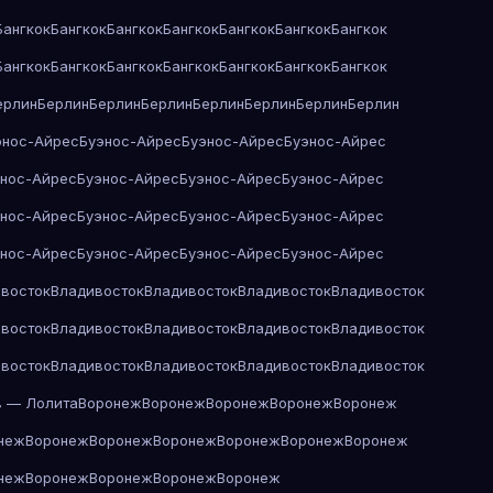
Бангкок
Бангкок
Бангкок
Бангкок
Бангкок
Бангкок
Бангкок
Бангкок
Бангкок
Бангкок
Бангкок
Бангкок
Бангкок
Бангкок
ерлин
Берлин
Берлин
Берлин
Берлин
Берлин
Берлин
Берлин
энос-Айрес
Буэнос-Айрес
Буэнос-Айрес
Буэнос-Айрес
энос-Айрес
Буэнос-Айрес
Буэнос-Айрес
Буэнос-Айрес
энос-Айрес
Буэнос-Айрес
Буэнос-Айрес
Буэнос-Айрес
энос-Айрес
Буэнос-Айрес
Буэнос-Айрес
Буэнос-Айрес
восток
Владивосток
Владивосток
Владивосток
Владивосток
восток
Владивосток
Владивосток
Владивосток
Владивосток
восток
Владивосток
Владивосток
Владивосток
Владивосток
в — Лолита
Воронеж
Воронеж
Воронеж
Воронеж
Воронеж
неж
Воронеж
Воронеж
Воронеж
Воронеж
Воронеж
Воронеж
неж
Воронеж
Воронеж
Воронеж
Воронеж