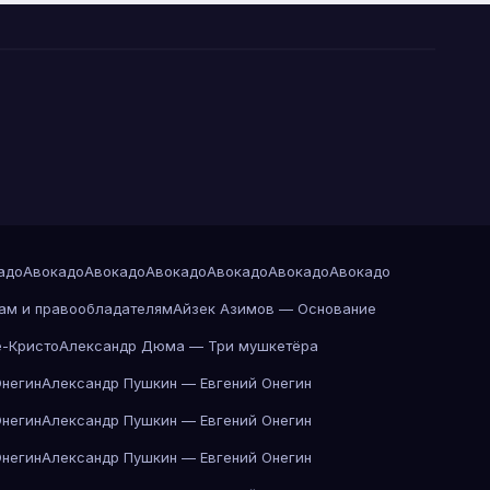
адо
Авокадо
Авокадо
Авокадо
Авокадо
Авокадо
Авокадо
ам и правообладателям
Айзек Азимов — Основание
-Кристо
Александр Дюма — Три мушкетёра
Онегин
Александр Пушкин — Евгений Онегин
Онегин
Александр Пушкин — Евгений Онегин
Онегин
Александр Пушкин — Евгений Онегин