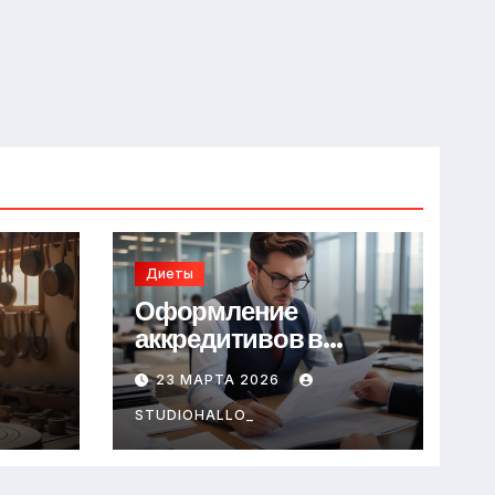
Диеты
Оформление
аккредитивов в
международной
23 МАРТА 2026
торговле
STUDIOHALLO_