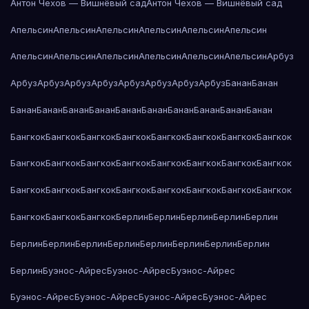
Антон Чехов — Вишнёвый сад
Антон Чехов — Вишнёвый сад
Апельсин
Апельсин
Апельсин
Апельсин
Апельсин
Апельсин
Апельсин
Апельсин
Апельсин
Апельсин
Апельсин
Апельсин
Арбуз
Арбуз
Арбуз
Арбуз
Арбуз
Арбуз
Арбуз
Арбуз
Арбуз
Банан
Банан
Банан
Банан
Банан
Банан
Банан
Банан
Банан
Банан
Банан
Банан
Бангкок
Бангкок
Бангкок
Бангкок
Бангкок
Бангкок
Бангкок
Бангкок
Бангкок
Бангкок
Бангкок
Бангкок
Бангкок
Бангкок
Бангкок
Бангкок
Бангкок
Бангкок
Бангкок
Бангкок
Бангкок
Бангкок
Бангкок
Бангкок
Бангкок
Бангкок
Бангкок
Берлин
Берлин
Берлин
Берлин
Берлин
Берлин
Берлин
Берлин
Берлин
Берлин
Берлин
Берлин
Берлин
Берлин
Буэнос-Айрес
Буэнос-Айрес
Буэнос-Айрес
Буэнос-Айрес
Буэнос-Айрес
Буэнос-Айрес
Буэнос-Айрес