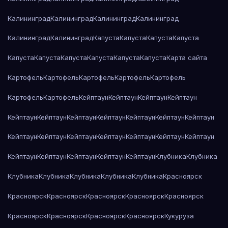
Калининград
Калининград
Калининград
Калининград
Калининград
Калининград
Капуста
Капуста
Капуста
Капуста
Капуста
Капуста
Капуста
Капуста
Капуста
Капуста
Карта сайта
Картофель
Картофель
Картофель
Картофель
Картофель
Картофель
Картофель
Кейптаун
Кейптаун
Кейптаун
Кейптаун
Кейптаун
Кейптаун
Кейптаун
Кейптаун
Кейптаун
Кейптаун
Кейптаун
Кейптаун
Кейптаун
Кейптаун
Кейптаун
Кейптаун
Кейптаун
Кейптаун
Кейптаун
Кейптаун
Кейптаун
Кейптаун
Кейптаун
Клубника
Клубника
Клубника
Клубника
Клубника
Клубника
Клубника
Красноярск
Красноярск
Красноярск
Красноярск
Красноярск
Красноярск
Красноярск
Красноярск
Красноярск
Красноярск
Кукуруза