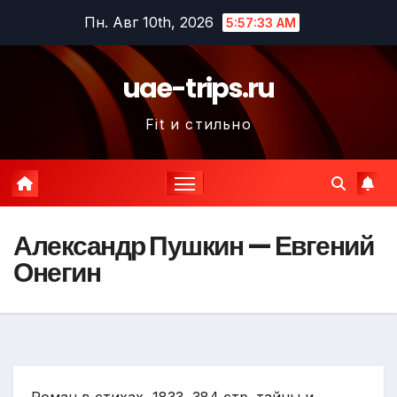
Перейти
Пн. Авг 10th, 2026
5:57:34 AM
к
содержимому
uae-trips.ru
Fit и стильно
Александр Пушкин — Евгений
Онегин