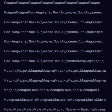
Лондон
Лондон
Лондон
Лондон
Лондон
Лондон
Лондон
Лондон
Лондон
Лондон
Лос-Анджелес
Лос-Анджелес
Лос-Анджелес
Лос-Анджелес
Лос-Анджелес
Лос-Анджелес
Лос-Анджелес
Лос-Анджелес
Лос-Анджелес
Лос-Анджелес
Лос-Анджелес
Лос-Анджелес
Лос-Анджелес
Лос-Анджелес
Лос-Анджелес
Лос-Анджелес
Лос-Анджелес
Лос-Анджелес
Лос-Анджелес
Лос-Анджелес
Лос-Анджелес
Лос-Анджелес
Мадрид
Мадрид
Мадрид
Мадрид
Мадрид
Мадрид
Мадрид
Мадрид
Мадрид
Мадрид
Мадрид
Мадрид
Мадрид
Мадрид
Мадрид
Мадрид
Мадрид
Мадрид
Мадрид
Макароны
Макароны
Макароны
Макароны
Макароны
Макароны
Макароны
Макароны
Макароны
Макароны
Манго
Манго
Манго
Манго
Манго
Манго
Манго
Марио Пьюзо — Крёстный отец