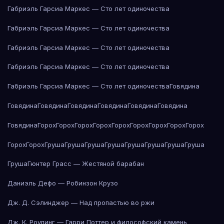
Габриэль Гарсиа Маркес — Сто лет одиночества
Габриэль Гарсиа Маркес — Сто лет одиночества
Габриэль Гарсиа Маркес — Сто лет одиночества
Габриэль Гарсиа Маркес — Сто лет одиночества
Габриэль Гарсиа Маркес — Сто лет одиночества
Говядина
Говядина
Говядина
Говядина
Говядина
Говядина
Говядина
Говядина
Горох
Горох
Горох
Горох
Горох
Горох
Горох
Горох
Горох
Горох
Горох
Груша
Груша
Груша
Груша
Груша
Груша
Груша
Груша
Груша
Гюнтер Грасс — Жестяной барабан
Даниэль Дефо — Робинзон Крузо
Дж. Д. Сэлинджер — Над пропастью во ржи
Дж. К. Роулинг — Гарри Поттер и философский камень