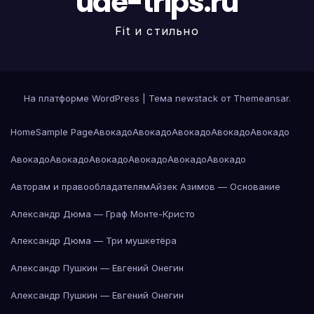
uae-trips.ru
Fit и стильно
На платформе WordPress
|
Тема newstack от
Themeansar
.
Home
Sample Page
Авокадо
Авокадо
Авокадо
Авокадо
Авокадо
Авокадо
Авокадо
Авокадо
Авокадо
Авокадо
Авокадо
Авторам и правообладателям
Айзек Азимов — Основание
Александр Дюма — Граф Монте-Кристо
Александр Дюма — Три мушкетёра
Александр Пушкин — Евгений Онегин
Александр Пушкин — Евгений Онегин