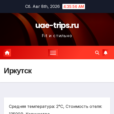
Перейти
Сб. Авг 8th, 2026
4:35:58 AM
к
содержимому
uae-trips.ru
Fit и стильно
Иркутск
Средняя температура: 2°C, Стоимость отеля: