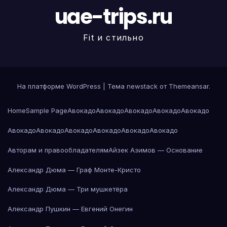
uae-trips.ru
Fit и стильно
На платформе WordPress
|
Тема newstack от
Themeansar
.
Home
Sample Page
Авокадо
Авокадо
Авокадо
Авокадо
Авокадо
Авокадо
Авокадо
Авокадо
Авокадо
Авокадо
Авокадо
Авторам и правообладателям
Айзек Азимов — Основание
Александр Дюма — Граф Монте-Кристо
Александр Дюма — Три мушкетёра
Александр Пушкин — Евгений Онегин