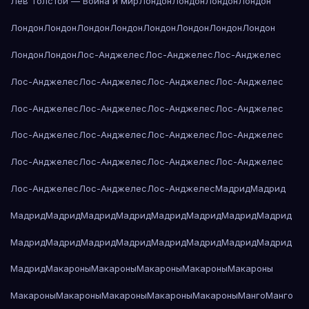
Лев Толстой — Война и мир
Лондон
Лондон
Лондон
Лондон
Лондон
Лондон
Лондон
Лондон
Лондон
Лондон
Лондон
Лондон
Лондон
Лондон
Лос-Анджелес
Лос-Анджелес
Лос-Анджелес
Лос-Анджелес
Лос-Анджелес
Лос-Анджелес
Лос-Анджелес
Лос-Анджелес
Лос-Анджелес
Лос-Анджелес
Лос-Анджелес
Лос-Анджелес
Лос-Анджелес
Лос-Анджелес
Лос-Анджелес
Лос-Анджелес
Лос-Анджелес
Лос-Анджелес
Лос-Анджелес
Лос-Анджелес
Лос-Анджелес
Лос-Анджелес
Мадрид
Мадрид
Мадрид
Мадрид
Мадрид
Мадрид
Мадрид
Мадрид
Мадрид
Мадрид
Мадрид
Мадрид
Мадрид
Мадрид
Мадрид
Мадрид
Мадрид
Мадрид
Мадрид
Макароны
Макароны
Макароны
Макароны
Макароны
Макароны
Макароны
Макароны
Макароны
Макароны
Манго
Манго