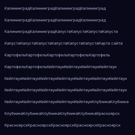
Калининград
Калининград
Калининград
Калининград
Калининград
Калининград
Калининград
Калининград
Калининград
Калининград
Капуста
Капуста
Капуста
Капуста
Капуста
Капуста
Капуста
Капуста
Капуста
Капуста
Карта сайта
Картофель
Картофель
Картофель
Картофель
Картофель
Картофель
Картофель
Кейптаун
Кейптаун
Кейптаун
Кейптаун
Кейптаун
Кейптаун
Кейптаун
Кейптаун
Кейптаун
Кейптаун
Кейптаун
Кейптаун
Кейптаун
Кейптаун
Кейптаун
Кейптаун
Кейптаун
Кейптаун
Кейптаун
Кейптаун
Кейптаун
Кейптаун
Кейптаун
Клубника
Клубника
Клубника
Клубника
Клубника
Клубника
Клубника
Красноярск
Красноярск
Красноярск
Красноярск
Красноярск
Красноярск