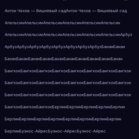
Антон Чехов — Вишнёвый сад
Антон Чехов — Вишнёвый сад
Апельсин
Апельсин
Апельсин
Апельсин
Апельсин
Апельсин
Апельсин
Апельсин
Апельсин
Апельсин
Апельсин
Апельсин
Арбуз
Арбуз
Арбуз
Арбуз
Арбуз
Арбуз
Арбуз
Арбуз
Арбуз
Банан
Банан
Банан
Банан
Банан
Банан
Банан
Банан
Банан
Банан
Банан
Банан
Бангкок
Бангкок
Бангкок
Бангкок
Бангкок
Бангкок
Бангкок
Бангкок
Бангкок
Бангкок
Бангкок
Бангкок
Бангкок
Бангкок
Бангкок
Бангкок
Бангкок
Бангкок
Бангкок
Бангкок
Бангкок
Бангкок
Бангкок
Бангкок
Бангкок
Бангкок
Бангкок
Берлин
Берлин
Берлин
Берлин
Берлин
Берлин
Берлин
Берлин
Берлин
Берлин
Берлин
Берлин
Берлин
Берлин
Буэнос-Айрес
Буэнос-Айрес
Буэнос-Айрес