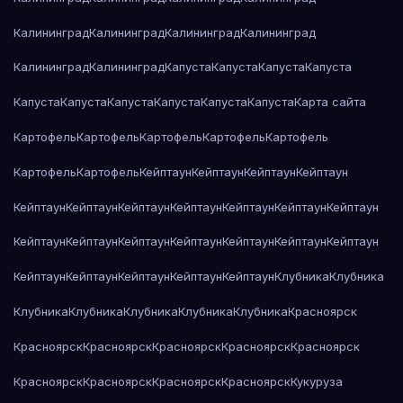
Калининград
Калининград
Калининград
Калининград
Калининград
Калининград
Капуста
Капуста
Капуста
Капуста
Капуста
Капуста
Капуста
Капуста
Капуста
Капуста
Карта сайта
Картофель
Картофель
Картофель
Картофель
Картофель
Картофель
Картофель
Кейптаун
Кейптаун
Кейптаун
Кейптаун
Кейптаун
Кейптаун
Кейптаун
Кейптаун
Кейптаун
Кейптаун
Кейптаун
Кейптаун
Кейптаун
Кейптаун
Кейптаун
Кейптаун
Кейптаун
Кейптаун
Кейптаун
Кейптаун
Кейптаун
Кейптаун
Кейптаун
Клубника
Клубника
Клубника
Клубника
Клубника
Клубника
Клубника
Красноярск
Красноярск
Красноярск
Красноярск
Красноярск
Красноярск
Красноярск
Красноярск
Красноярск
Красноярск
Кукуруза