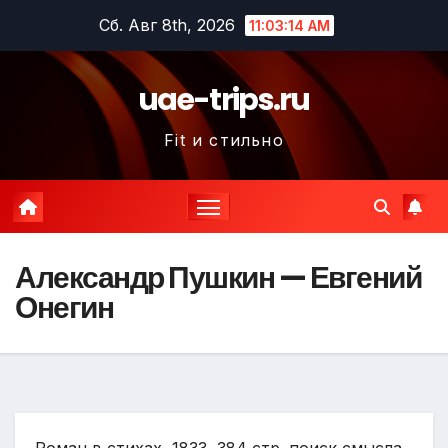
Перейти
Сб. Авг 8th, 2026
11:03:15 AM
к
содержимому
uae-trips.ru
Fit и стильно
Александр Пушкин — Евгений
Онегин