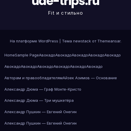
uae-trips.ru
Fit и стильно
На платформе WordPress
|
Тема newstack от
Themeansar
.
Home
Sample Page
Авокадо
Авокадо
Авокадо
Авокадо
Авокадо
Авокадо
Авокадо
Авокадо
Авокадо
Авокадо
Авокадо
Авторам и правообладателям
Айзек Азимов — Основание
Александр Дюма — Граф Монте-Кристо
Александр Дюма — Три мушкетёра
Александр Пушкин — Евгений Онегин
Александр Пушкин — Евгений Онегин