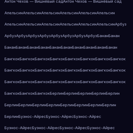
Антон Чехов — Вишнёвый сад
Антон Чехов — Вишнёвый сад
Апельсин
Апельсин
Апельсин
Апельсин
Апельсин
Апельсин
Апельсин
Апельсин
Апельсин
Апельсин
Апельсин
Апельсин
Арбуз
Арбуз
Арбуз
Арбуз
Арбуз
Арбуз
Арбуз
Арбуз
Арбуз
Банан
Банан
Банан
Банан
Банан
Банан
Банан
Банан
Банан
Банан
Банан
Банан
Бангкок
Бангкок
Бангкок
Бангкок
Бангкок
Бангкок
Бангкок
Бангкок
Бангкок
Бангкок
Бангкок
Бангкок
Бангкок
Бангкок
Бангкок
Бангкок
Бангкок
Бангкок
Бангкок
Бангкок
Бангкок
Бангкок
Бангкок
Бангкок
Бангкок
Бангкок
Бангкок
Берлин
Берлин
Берлин
Берлин
Берлин
Берлин
Берлин
Берлин
Берлин
Берлин
Берлин
Берлин
Берлин
Берлин
Буэнос-Айрес
Буэнос-Айрес
Буэнос-Айрес
Буэнос-Айрес
Буэнос-Айрес
Буэнос-Айрес
Буэнос-Айрес