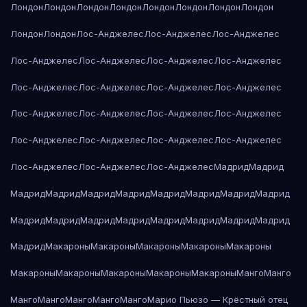
Лондон
Лондон
Лондон
Лондон
Лондон
Лондон
Лондон
Лондон
Лондон
Лондон
Лос-Анджелес
Лос-Анджелес
Лос-Анджелес
Лос-Анджелес
Лос-Анджелес
Лос-Анджелес
Лос-Анджелес
Лос-Анджелес
Лос-Анджелес
Лос-Анджелес
Лос-Анджелес
Лос-Анджелес
Лос-Анджелес
Лос-Анджелес
Лос-Анджелес
Лос-Анджелес
Лос-Анджелес
Лос-Анджелес
Лос-Анджелес
Лос-Анджелес
Лос-Анджелес
Лос-Анджелес
Мадрид
Мадрид
Мадрид
Мадрид
Мадрид
Мадрид
Мадрид
Мадрид
Мадрид
Мадрид
Мадрид
Мадрид
Мадрид
Мадрид
Мадрид
Мадрид
Мадрид
Мадрид
Мадрид
Макароны
Макароны
Макароны
Макароны
Макароны
Макароны
Макароны
Макароны
Макароны
Макароны
Манго
Манго
Манго
Манго
Манго
Манго
Манго
Марио Пьюзо — Крёстный отец