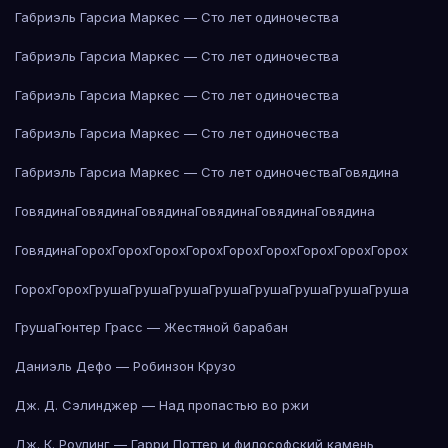
Габриэль Гарсиа Маркес — Сто лет одиночества
Габриэль Гарсиа Маркес — Сто лет одиночества
Габриэль Гарсиа Маркес — Сто лет одиночества
Габриэль Гарсиа Маркес — Сто лет одиночества
Габриэль Гарсиа Маркес — Сто лет одиночества
Говядина
Говядина
Говядина
Говядина
Говядина
Говядина
Говядина
Говядина
Горох
Горох
Горох
Горох
Горох
Горох
Горох
Горох
Горох
Горох
Горох
Груша
Груша
Груша
Груша
Груша
Груша
Груша
Груша
Груша
Гюнтер Грасс — Жестяной барабан
Даниэль Дефо — Робинзон Крузо
Дж. Д. Сэлинджер — Над пропастью во ржи
Дж. К. Роулинг — Гарри Поттер и философский камень