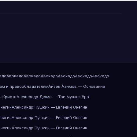
адо
Авокадо
Авокадо
Авокадо
Авокадо
Авокадо
Авокадо
ам и правообладателям
Айзек Азимов — Основание
-Кристо
Александр Дюма — Три мушкетёра
Онегин
Александр Пушкин — Евгений Онегин
Онегин
Александр Пушкин — Евгений Онегин
Онегин
Александр Пушкин — Евгений Онегин