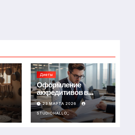
Диеты
Оформление
аккредитивов в
международной
23 МАРТА 2026
торговле
STUDIOHALLO_