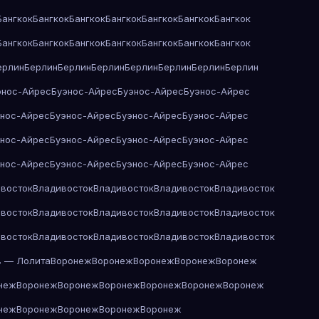
Бангкок
Бангкок
Бангкок
Бангкок
Бангкок
Бангкок
Бангкок
Бангкок
Бангкок
Бангкок
Бангкок
Бангкок
Бангкок
Бангкок
ерлин
Берлин
Берлин
Берлин
Берлин
Берлин
Берлин
Берлин
энос-Айрес
Буэнос-Айрес
Буэнос-Айрес
Буэнос-Айрес
энос-Айрес
Буэнос-Айрес
Буэнос-Айрес
Буэнос-Айрес
энос-Айрес
Буэнос-Айрес
Буэнос-Айрес
Буэнос-Айрес
энос-Айрес
Буэнос-Айрес
Буэнос-Айрес
Буэнос-Айрес
восток
Владивосток
Владивосток
Владивосток
Владивосток
восток
Владивосток
Владивосток
Владивосток
Владивосток
восток
Владивосток
Владивосток
Владивосток
Владивосток
в — Лолита
Воронеж
Воронеж
Воронеж
Воронеж
Воронеж
неж
Воронеж
Воронеж
Воронеж
Воронеж
Воронеж
Воронеж
неж
Воронеж
Воронеж
Воронеж
Воронеж