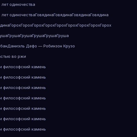
 лет одиночества
 лет одиночества
Говядина
Говядина
Говядина
Говядина
ядина
Горох
Горох
Горох
Горох
Горох
Горох
Горох
Горох
Горох
руша
Груша
Груша
Груша
Груша
Груша
абан
Даниэль Дефо — Робинзон Крузо
астью во ржи
 и философский камень
 и философский камень
 и философский камень
 и философский камень
 и философский камень
 и философский камень
 и философский камень