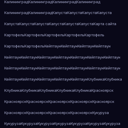
Калининград
Калининград
Калининград
Калининград
Калининград
Калининград
Капуста
Капуста
Капуста
Капуста
Капуста
Капуста
Капуста
Капуста
Капуста
Капуста
Карта сайта
Картофель
Картофель
Картофель
Картофель
Картофель
Картофель
Картофель
Кейптаун
Кейптаун
Кейптаун
Кейптаун
Кейптаун
Кейптаун
Кейптаун
Кейптаун
Кейптаун
Кейптаун
Кейптаун
Кейптаун
Кейптаун
Кейптаун
Кейптаун
Кейптаун
Кейптаун
Кейптаун
Кейптаун
Кейптаун
Кейптаун
Кейптаун
Кейптаун
Клубника
Клубника
Клубника
Клубника
Клубника
Клубника
Клубника
Красноярск
Красноярск
Красноярск
Красноярск
Красноярск
Красноярск
Красноярск
Красноярск
Красноярск
Красноярск
Кукуруза
Кукуруза
Кукуруза
Кукуруза
Кукуруза
Кукуруза
Кукуруза
Кукуруза