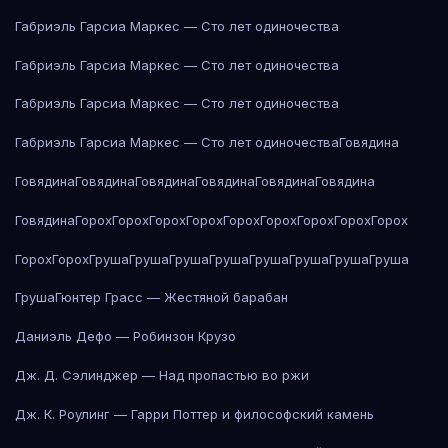
Габриэль Гарсиа Маркес — Сто лет одиночества
Габриэль Гарсиа Маркес — Сто лет одиночества
Габриэль Гарсиа Маркес — Сто лет одиночества
Габриэль Гарсиа Маркес — Сто лет одиночества
Говядина
Говядина
Говядина
Говядина
Говядина
Говядина
Говядина
Говядина
Горох
Горох
Горох
Горох
Горох
Горох
Горох
Горох
Горох
Горох
Горох
Груша
Груша
Груша
Груша
Груша
Груша
Груша
Груша
Груша
Гюнтер Грасс — Жестяной барабан
Даниэль Дефо — Робинзон Крузо
Дж. Д. Сэлинджер — Над пропастью во ржи
Дж. К. Роулинг — Гарри Поттер и философский камень