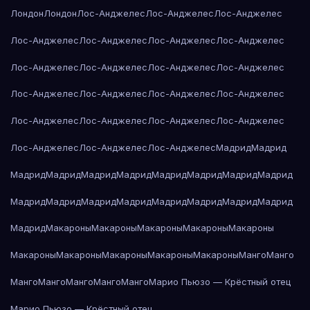
Лондон
Лондон
Лос-Анджелес
Лос-Анджелес
Лос-Анджелес
Лос-Анджелес
Лос-Анджелес
Лос-Анджелес
Лос-Анджелес
Лос-Анджелес
Лос-Анджелес
Лос-Анджелес
Лос-Анджелес
Лос-Анджелес
Лос-Анджелес
Лос-Анджелес
Лос-Анджелес
Лос-Анджелес
Лос-Анджелес
Лос-Анджелес
Лос-Анджелес
Лос-Анджелес
Лос-Анджелес
Лос-Анджелес
Мадрид
Мадрид
Мадрид
Мадрид
Мадрид
Мадрид
Мадрид
Мадрид
Мадрид
Мадрид
Мадрид
Мадрид
Мадрид
Мадрид
Мадрид
Мадрид
Мадрид
Мадрид
Мадрид
Макароны
Макароны
Макароны
Макароны
Макароны
Макароны
Макароны
Макароны
Макароны
Макароны
Манго
Манго
Манго
Манго
Манго
Манго
Манго
Марио Пьюзо — Крёстный отец
Марио Пьюзо — Крёстный отец