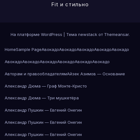
Fit и стильно
На платформе WordPress
|
Тема newstack от
Themeansar
.
Home
Sample Page
Авокадо
Авокадо
Авокадо
Авокадо
Авокадо
Авокадо
Авокадо
Авокадо
Авокадо
Авокадо
Авокадо
Авторам и правообладателям
Айзек Азимов — Основание
Александр Дюма — Граф Монте-Кристо
Александр Дюма — Три мушкетёра
Александр Пушкин — Евгений Онегин
Александр Пушкин — Евгений Онегин
Александр Пушкин — Евгений Онегин