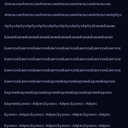
Апельсин
Апельсин
Апельсин
Апельсин
Апельсин
Апельсин
Апельсин
Апельсин
Апельсин
Апельсин
Апельсин
Апельсин
Арбуз
Арбуз
Арбуз
Арбуз
Арбуз
Арбуз
Арбуз
Арбуз
Арбуз
Банан
Банан
Банан
Банан
Банан
Банан
Банан
Банан
Банан
Банан
Банан
Банан
Бангкок
Бангкок
Бангкок
Бангкок
Бангкок
Бангкок
Бангкок
Бангкок
Бангкок
Бангкок
Бангкок
Бангкок
Бангкок
Бангкок
Бангкок
Бангкок
Бангкок
Бангкок
Бангкок
Бангкок
Бангкок
Бангкок
Бангкок
Бангкок
Бангкок
Бангкок
Бангкок
Берлин
Берлин
Берлин
Берлин
Берлин
Берлин
Берлин
Берлин
Берлин
Берлин
Берлин
Берлин
Берлин
Берлин
Буэнос-Айрес
Буэнос-Айрес
Буэнос-Айрес
Буэнос-Айрес
Буэнос-Айрес
Буэнос-Айрес
Буэнос-Айрес
Буэнос-Айрес
Буэнос-Айрес
Буэнос-Айрес
Буэнос-Айрес