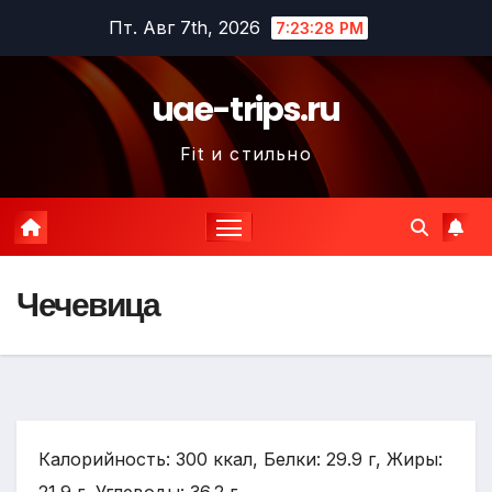
Перейти
Пт. Авг 7th, 2026
7:23:29 PM
к
содержимому
uae-trips.ru
Fit и стильно
Чечевица
Калорийность: 300 ккал, Белки: 29.9 г, Жиры: