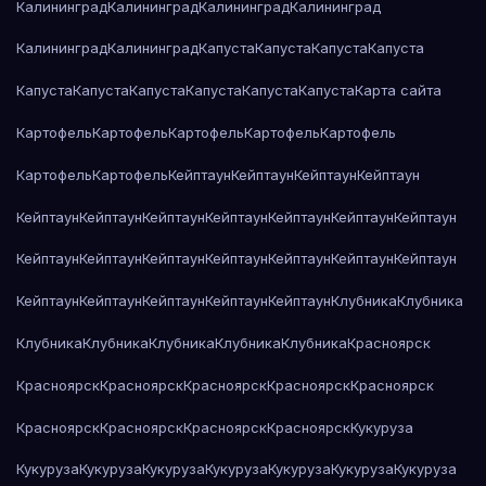
Калининград
Калининград
Калининград
Калининград
Калининград
Калининград
Капуста
Капуста
Капуста
Капуста
Капуста
Капуста
Капуста
Капуста
Капуста
Капуста
Карта сайта
Картофель
Картофель
Картофель
Картофель
Картофель
Картофель
Картофель
Кейптаун
Кейптаун
Кейптаун
Кейптаун
Кейптаун
Кейптаун
Кейптаун
Кейптаун
Кейптаун
Кейптаун
Кейптаун
Кейптаун
Кейптаун
Кейптаун
Кейптаун
Кейптаун
Кейптаун
Кейптаун
Кейптаун
Кейптаун
Кейптаун
Кейптаун
Кейптаун
Клубника
Клубника
Клубника
Клубника
Клубника
Клубника
Клубника
Красноярск
Красноярск
Красноярск
Красноярск
Красноярск
Красноярск
Красноярск
Красноярск
Красноярск
Красноярск
Кукуруза
Кукуруза
Кукуруза
Кукуруза
Кукуруза
Кукуруза
Кукуруза
Кукуруза