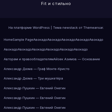
Fit и стильно
На платформе WordPress
|
Тема newstack от
Themeansar
.
Home
Sample Page
Авокадо
Авокадо
Авокадо
Авокадо
Авокадо
Авокадо
Авокадо
Авокадо
Авокадо
Авокадо
Авокадо
Авторам и правообладателям
Айзек Азимов — Основание
Александр Дюма — Граф Монте-Кристо
Александр Дюма — Три мушкетёра
Александр Пушкин — Евгений Онегин
Александр Пушкин — Евгений Онегин
Александр Пушкин — Евгений Онегин