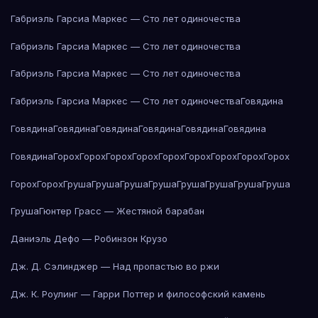
Габриэль Гарсиа Маркес — Сто лет одиночества
Габриэль Гарсиа Маркес — Сто лет одиночества
Габриэль Гарсиа Маркес — Сто лет одиночества
Габриэль Гарсиа Маркес — Сто лет одиночества
Говядина
Говядина
Говядина
Говядина
Говядина
Говядина
Говядина
Говядина
Горох
Горох
Горох
Горох
Горох
Горох
Горох
Горох
Горох
Горох
Горох
Груша
Груша
Груша
Груша
Груша
Груша
Груша
Груша
Груша
Гюнтер Грасс — Жестяной барабан
Даниэль Дефо — Робинзон Крузо
Дж. Д. Сэлинджер — Над пропастью во ржи
Дж. К. Роулинг — Гарри Поттер и философский камень