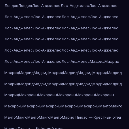
Лондон
Лондон
Лос-Анджелес
Лос-Анджелес
Лос-Анджелес
Лос-Анджелес
Лос-Анджелес
Лос-Анджелес
Лос-Анджелес
Лос-Анджелес
Лос-Анджелес
Лос-Анджелес
Лос-Анджелес
Лос-Анджелес
Лос-Анджелес
Лос-Анджелес
Лос-Анджелес
Лос-Анджелес
Лос-Анджелес
Лос-Анджелес
Лос-Анджелес
Лос-Анджелес
Лос-Анджелес
Лос-Анджелес
Мадрид
Мадрид
Мадрид
Мадрид
Мадрид
Мадрид
Мадрид
Мадрид
Мадрид
Мадрид
Мадрид
Мадрид
Мадрид
Мадрид
Мадрид
Мадрид
Мадрид
Мадрид
Мадрид
Макароны
Макароны
Макароны
Макароны
Макароны
Макароны
Макароны
Макароны
Макароны
Макароны
Манго
Манго
Манго
Манго
Манго
Манго
Манго
Марио Пьюзо — Крёстный отец
Марио Пьюзо — Крёстный отец