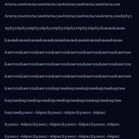
Апельсин
Апельсин
Апельсин
Апельсин
Апельсин
Апельсин
Апельсин
Апельсин
Апельсин
Апельсин
Апельсин
Апельсин
Арбуз
Арбуз
Арбуз
Арбуз
Арбуз
Арбуз
Арбуз
Арбуз
Арбуз
Банан
Банан
Банан
Банан
Банан
Банан
Банан
Банан
Банан
Банан
Банан
Банан
Бангкок
Бангкок
Бангкок
Бангкок
Бангкок
Бангкок
Бангкок
Бангкок
Бангкок
Бангкок
Бангкок
Бангкок
Бангкок
Бангкок
Бангкок
Бангкок
Бангкок
Бангкок
Бангкок
Бангкок
Бангкок
Бангкок
Бангкок
Бангкок
Бангкок
Бангкок
Бангкок
Берлин
Берлин
Берлин
Берлин
Берлин
Берлин
Берлин
Берлин
Берлин
Берлин
Берлин
Берлин
Берлин
Берлин
Буэнос-Айрес
Буэнос-Айрес
Буэнос-Айрес
Буэнос-Айрес
Буэнос-Айрес
Буэнос-Айрес
Буэнос-Айрес
Буэнос-Айрес
Буэнос-Айрес
Буэнос-Айрес
Буэнос-Айрес