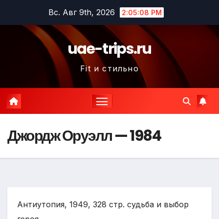
Перейти
Вс. Авг 9th, 2026
2:05:09 PM
к
содержимому
uae-trips.ru
Fit и стильно
Джордж Оруэлл — 1984
Антиутопия, 1949, 328 стр. судьба и выбор