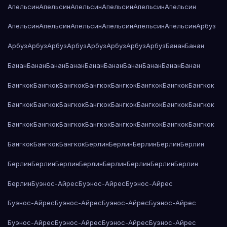
Апельсин
Апельсин
Апельсин
Апельсин
Апельсин
Апельсин
Апельсин
Апельсин
Апельсин
Апельсин
Апельсин
Апельсин
Арбуз
Арбуз
Арбуз
Арбуз
Арбуз
Арбуз
Арбуз
Арбуз
Арбуз
Банан
Банан
Банан
Банан
Банан
Банан
Банан
Банан
Банан
Банан
Банан
Банан
Бангкок
Бангкок
Бангкок
Бангкок
Бангкок
Бангкок
Бангкок
Бангкок
Бангкок
Бангкок
Бангкок
Бангкок
Бангкок
Бангкок
Бангкок
Бангкок
Бангкок
Бангкок
Бангкок
Бангкок
Бангкок
Бангкок
Бангкок
Бангкок
Бангкок
Бангкок
Бангкок
Берлин
Берлин
Берлин
Берлин
Берлин
Берлин
Берлин
Берлин
Берлин
Берлин
Берлин
Берлин
Берлин
Берлин
Буэнос-Айрес
Буэнос-Айрес
Буэнос-Айрес
Буэнос-Айрес
Буэнос-Айрес
Буэнос-Айрес
Буэнос-Айрес
Буэнос-Айрес
Буэнос-Айрес
Буэнос-Айрес
Буэнос-Айрес