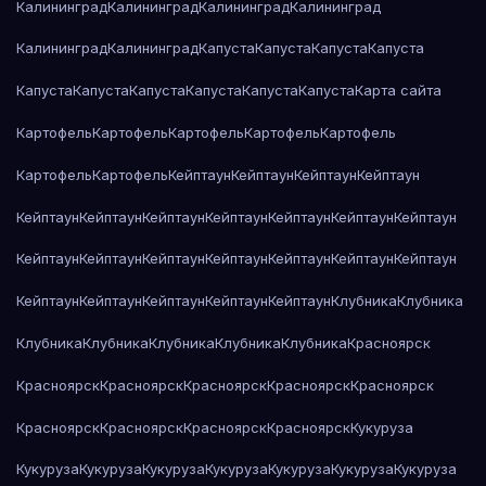
Калининград
Калининград
Калининград
Калининград
Калининград
Калининград
Капуста
Капуста
Капуста
Капуста
Капуста
Капуста
Капуста
Капуста
Капуста
Капуста
Карта сайта
Картофель
Картофель
Картофель
Картофель
Картофель
Картофель
Картофель
Кейптаун
Кейптаун
Кейптаун
Кейптаун
Кейптаун
Кейптаун
Кейптаун
Кейптаун
Кейптаун
Кейптаун
Кейптаун
Кейптаун
Кейптаун
Кейптаун
Кейптаун
Кейптаун
Кейптаун
Кейптаун
Кейптаун
Кейптаун
Кейптаун
Кейптаун
Кейптаун
Клубника
Клубника
Клубника
Клубника
Клубника
Клубника
Клубника
Красноярск
Красноярск
Красноярск
Красноярск
Красноярск
Красноярск
Красноярск
Красноярск
Красноярск
Красноярск
Кукуруза
Кукуруза
Кукуруза
Кукуруза
Кукуруза
Кукуруза
Кукуруза
Кукуруза