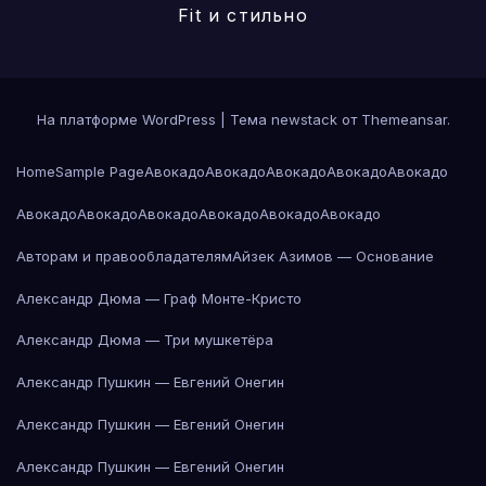
Fit и стильно
На платформе WordPress
|
Тема newstack от
Themeansar
.
Home
Sample Page
Авокадо
Авокадо
Авокадо
Авокадо
Авокадо
Авокадо
Авокадо
Авокадо
Авокадо
Авокадо
Авокадо
Авторам и правообладателям
Айзек Азимов — Основание
Александр Дюма — Граф Монте-Кристо
Александр Дюма — Три мушкетёра
Александр Пушкин — Евгений Онегин
Александр Пушкин — Евгений Онегин
Александр Пушкин — Евгений Онегин