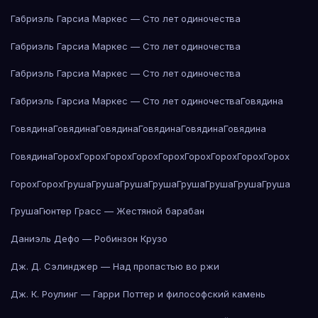
Габриэль Гарсиа Маркес — Сто лет одиночества
Габриэль Гарсиа Маркес — Сто лет одиночества
Габриэль Гарсиа Маркес — Сто лет одиночества
Габриэль Гарсиа Маркес — Сто лет одиночества
Говядина
Говядина
Говядина
Говядина
Говядина
Говядина
Говядина
Говядина
Горох
Горох
Горох
Горох
Горох
Горох
Горох
Горох
Горох
Горох
Горох
Груша
Груша
Груша
Груша
Груша
Груша
Груша
Груша
Груша
Гюнтер Грасс — Жестяной барабан
Даниэль Дефо — Робинзон Крузо
Дж. Д. Сэлинджер — Над пропастью во ржи
Дж. К. Роулинг — Гарри Поттер и философский камень