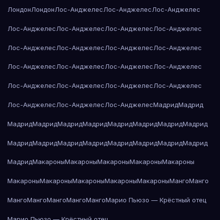
Лондон
Лондон
Лос-Анджелес
Лос-Анджелес
Лос-Анджелес
Лос-Анджелес
Лос-Анджелес
Лос-Анджелес
Лос-Анджелес
Лос-Анджелес
Лос-Анджелес
Лос-Анджелес
Лос-Анджелес
Лос-Анджелес
Лос-Анджелес
Лос-Анджелес
Лос-Анджелес
Лос-Анджелес
Лос-Анджелес
Лос-Анджелес
Лос-Анджелес
Лос-Анджелес
Лос-Анджелес
Лос-Анджелес
Мадрид
Мадрид
Мадрид
Мадрид
Мадрид
Мадрид
Мадрид
Мадрид
Мадрид
Мадрид
Мадрид
Мадрид
Мадрид
Мадрид
Мадрид
Мадрид
Мадрид
Мадрид
Мадрид
Макароны
Макароны
Макароны
Макароны
Макароны
Макароны
Макароны
Макароны
Макароны
Макароны
Манго
Манго
Манго
Манго
Манго
Манго
Манго
Марио Пьюзо — Крёстный отец
Марио Пьюзо — Крёстный отец