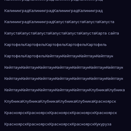
Калининград
Калининград
Калининград
Калининград
Калининград
Калининград
Капуста
Капуста
Капуста
Капуста
Капуста
Капуста
Капуста
Капуста
Капуста
Капуста
Карта сайта
Картофель
Картофель
Картофель
Картофель
Картофель
Картофель
Картофель
Кейптаун
Кейптаун
Кейптаун
Кейптаун
Кейптаун
Кейптаун
Кейптаун
Кейптаун
Кейптаун
Кейптаун
Кейптаун
Кейптаун
Кейптаун
Кейптаун
Кейптаун
Кейптаун
Кейптаун
Кейптаун
Кейптаун
Кейптаун
Кейптаун
Кейптаун
Кейптаун
Клубника
Клубника
Клубника
Клубника
Клубника
Клубника
Клубника
Красноярск
Красноярск
Красноярск
Красноярск
Красноярск
Красноярск
Красноярск
Красноярск
Красноярск
Красноярск
Кукуруза