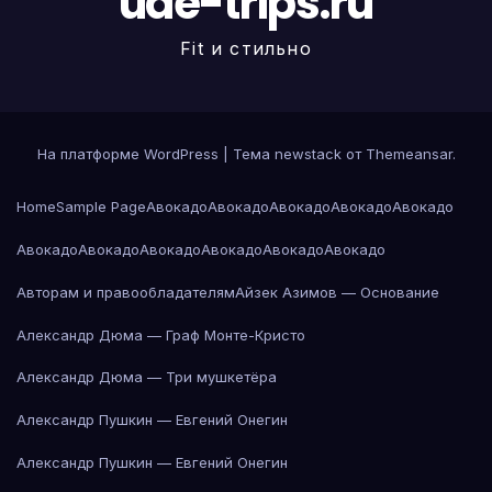
uae-trips.ru
Fit и стильно
На платформе WordPress
|
Тема newstack от
Themeansar
.
Home
Sample Page
Авокадо
Авокадо
Авокадо
Авокадо
Авокадо
Авокадо
Авокадо
Авокадо
Авокадо
Авокадо
Авокадо
Авторам и правообладателям
Айзек Азимов — Основание
Александр Дюма — Граф Монте-Кристо
Александр Дюма — Три мушкетёра
Александр Пушкин — Евгений Онегин
Александр Пушкин — Евгений Онегин