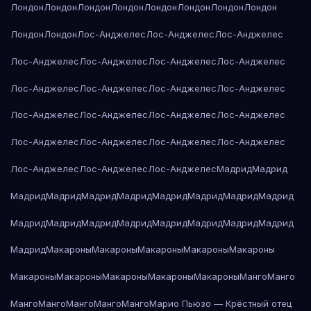
Лондон
Лондон
Лондон
Лондон
Лондон
Лондон
Лондон
Лондон
Лондон
Лондон
Лос-Анджелес
Лос-Анджелес
Лос-Анджелес
Лос-Анджелес
Лос-Анджелес
Лос-Анджелес
Лос-Анджелес
Лос-Анджелес
Лос-Анджелес
Лос-Анджелес
Лос-Анджелес
Лос-Анджелес
Лос-Анджелес
Лос-Анджелес
Лос-Анджелес
Лос-Анджелес
Лос-Анджелес
Лос-Анджелес
Лос-Анджелес
Лос-Анджелес
Лос-Анджелес
Лос-Анджелес
Мадрид
Мадрид
Мадрид
Мадрид
Мадрид
Мадрид
Мадрид
Мадрид
Мадрид
Мадрид
Мадрид
Мадрид
Мадрид
Мадрид
Мадрид
Мадрид
Мадрид
Мадрид
Мадрид
Макароны
Макароны
Макароны
Макароны
Макароны
Макароны
Макароны
Макароны
Макароны
Макароны
Манго
Манго
Манго
Манго
Манго
Манго
Манго
Марио Пьюзо — Крёстный отец