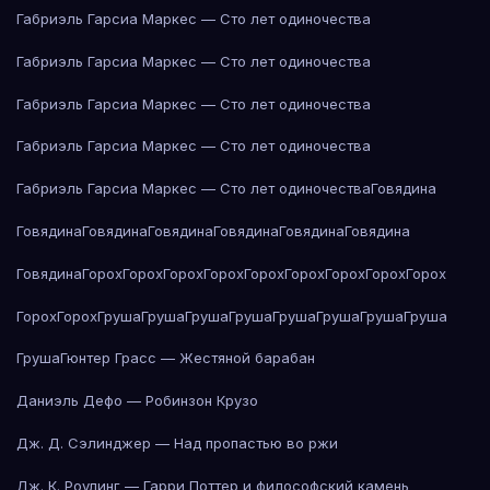
Габриэль Гарсиа Маркес — Сто лет одиночества
Габриэль Гарсиа Маркес — Сто лет одиночества
Габриэль Гарсиа Маркес — Сто лет одиночества
Габриэль Гарсиа Маркес — Сто лет одиночества
Габриэль Гарсиа Маркес — Сто лет одиночества
Говядина
Говядина
Говядина
Говядина
Говядина
Говядина
Говядина
Говядина
Горох
Горох
Горох
Горох
Горох
Горох
Горох
Горох
Горох
Горох
Горох
Груша
Груша
Груша
Груша
Груша
Груша
Груша
Груша
Груша
Гюнтер Грасс — Жестяной барабан
Даниэль Дефо — Робинзон Крузо
Дж. Д. Сэлинджер — Над пропастью во ржи
Дж. К. Роулинг — Гарри Поттер и философский камень