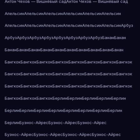
Антон Чехов — Вишнёвый сад
Антон Чехов — Вишнёвый сад
Апельсин
Апельсин
Апельсин
Апельсин
Апельсин
Апельсин
Апельсин
Апельсин
Апельсин
Апельсин
Апельсин
Апельсин
Арбуз
Арбуз
Арбуз
Арбуз
Арбуз
Арбуз
Арбуз
Арбуз
Арбуз
Банан
Банан
Банан
Банан
Банан
Банан
Банан
Банан
Банан
Банан
Банан
Банан
Бангкок
Бангкок
Бангкок
Бангкок
Бангкок
Бангкок
Бангкок
Бангкок
Бангкок
Бангкок
Бангкок
Бангкок
Бангкок
Бангкок
Бангкок
Бангкок
Бангкок
Бангкок
Бангкок
Бангкок
Бангкок
Бангкок
Бангкок
Бангкок
Бангкок
Бангкок
Бангкок
Берлин
Берлин
Берлин
Берлин
Берлин
Берлин
Берлин
Берлин
Берлин
Берлин
Берлин
Берлин
Берлин
Берлин
Буэнос-Айрес
Буэнос-Айрес
Буэнос-Айрес
Буэнос-Айрес
Буэнос-Айрес
Буэнос-Айрес
Буэнос-Айрес