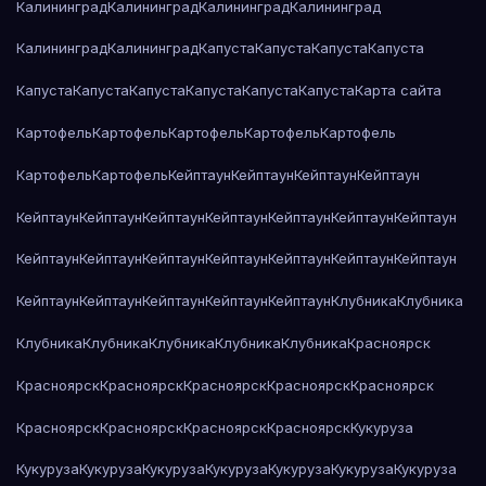
Калининград
Калининград
Калининград
Калининград
Калининград
Калининград
Капуста
Капуста
Капуста
Капуста
Капуста
Капуста
Капуста
Капуста
Капуста
Капуста
Карта сайта
Картофель
Картофель
Картофель
Картофель
Картофель
Картофель
Картофель
Кейптаун
Кейптаун
Кейптаун
Кейптаун
Кейптаун
Кейптаун
Кейптаун
Кейптаун
Кейптаун
Кейптаун
Кейптаун
Кейптаун
Кейптаун
Кейптаун
Кейптаун
Кейптаун
Кейптаун
Кейптаун
Кейптаун
Кейптаун
Кейптаун
Кейптаун
Кейптаун
Клубника
Клубника
Клубника
Клубника
Клубника
Клубника
Клубника
Красноярск
Красноярск
Красноярск
Красноярск
Красноярск
Красноярск
Красноярск
Красноярск
Красноярск
Красноярск
Кукуруза
Кукуруза
Кукуруза
Кукуруза
Кукуруза
Кукуруза
Кукуруза
Кукуруза