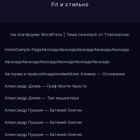
Fit и стильно
На платформе WordPress
|
Тема newstack от
Themeansar
.
Home
Sample Page
Авокадо
Авокадо
Авокадо
Авокадо
Авокадо
Авокадо
Авокадо
Авокадо
Авокадо
Авокадо
Авокадо
Авторам и правообладателям
Айзек Азимов — Основание
Александр Дюма — Граф Монте-Кристо
Александр Дюма — Три мушкетёра
Александр Пушкин — Евгений Онегин
Александр Пушкин — Евгений Онегин
Александр Пушкин — Евгений Онегин