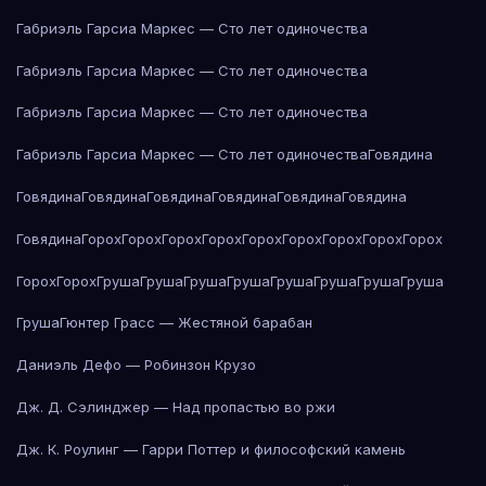
Габриэль Гарсиа Маркес — Сто лет одиночества
Габриэль Гарсиа Маркес — Сто лет одиночества
Габриэль Гарсиа Маркес — Сто лет одиночества
Габриэль Гарсиа Маркес — Сто лет одиночества
Говядина
Говядина
Говядина
Говядина
Говядина
Говядина
Говядина
Говядина
Горох
Горох
Горох
Горох
Горох
Горох
Горох
Горох
Горох
Горох
Горох
Груша
Груша
Груша
Груша
Груша
Груша
Груша
Груша
Груша
Гюнтер Грасс — Жестяной барабан
Даниэль Дефо — Робинзон Крузо
Дж. Д. Сэлинджер — Над пропастью во ржи
Дж. К. Роулинг — Гарри Поттер и философский камень