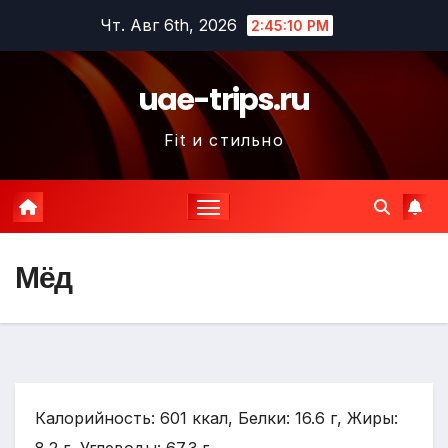
Перейти
Чт. Авг 6th, 2026
2:45:11 PM
к
содержимому
uae-trips.ru
Fit и стильно
Мёд
Калорийность: 601 ккал, Белки: 16.6 г, Жиры: