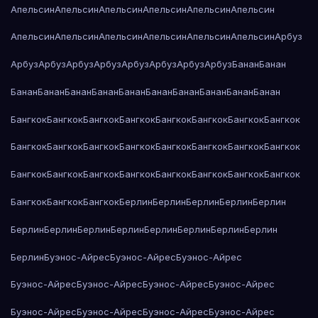
Апельсин
Апельсин
Апельсин
Апельсин
Апельсин
Апельсин
Апельсин
Апельсин
Апельсин
Апельсин
Апельсин
Апельсин
Арбуз
Арбуз
Арбуз
Арбуз
Арбуз
Арбуз
Арбуз
Арбуз
Арбуз
Банан
Банан
Банан
Банан
Банан
Банан
Банан
Банан
Банан
Банан
Банан
Банан
Бангкок
Бангкок
Бангкок
Бангкок
Бангкок
Бангкок
Бангкок
Бангкок
Бангкок
Бангкок
Бангкок
Бангкок
Бангкок
Бангкок
Бангкок
Бангкок
Бангкок
Бангкок
Бангкок
Бангкок
Бангкок
Бангкок
Бангкок
Бангкок
Бангкок
Бангкок
Бангкок
Берлин
Берлин
Берлин
Берлин
Берлин
Берлин
Берлин
Берлин
Берлин
Берлин
Берлин
Берлин
Берлин
Берлин
Буэнос-Айрес
Буэнос-Айрес
Буэнос-Айрес
Буэнос-Айрес
Буэнос-Айрес
Буэнос-Айрес
Буэнос-Айрес
Буэнос-Айрес
Буэнос-Айрес
Буэнос-Айрес
Буэнос-Айрес