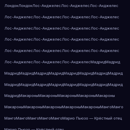
Лондон
Лондон
Лос-Анджелес
Лос-Анджелес
Лос-Анджелес
Лос-Анджелес
Лос-Анджелес
Лос-Анджелес
Лос-Анджелес
Лос-Анджелес
Лос-Анджелес
Лос-Анджелес
Лос-Анджелес
Лос-Анджелес
Лос-Анджелес
Лос-Анджелес
Лос-Анджелес
Лос-Анджелес
Лос-Анджелес
Лос-Анджелес
Лос-Анджелес
Лос-Анджелес
Лос-Анджелес
Лос-Анджелес
Мадрид
Мадрид
Мадрид
Мадрид
Мадрид
Мадрид
Мадрид
Мадрид
Мадрид
Мадрид
Мадрид
Мадрид
Мадрид
Мадрид
Мадрид
Мадрид
Мадрид
Мадрид
Мадрид
Макароны
Макароны
Макароны
Макароны
Макароны
Макароны
Макароны
Макароны
Макароны
Макароны
Манго
Манго
Манго
Манго
Манго
Манго
Манго
Марио Пьюзо — Крёстный отец
Марио Пьюзо — Крёстный отец