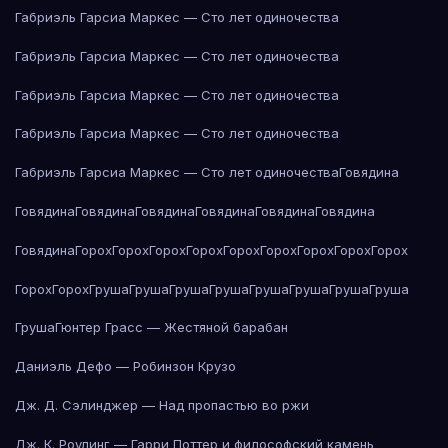
Габриэль Гарсиа Маркес — Сто лет одиночества
Габриэль Гарсиа Маркес — Сто лет одиночества
Габриэль Гарсиа Маркес — Сто лет одиночества
Габриэль Гарсиа Маркес — Сто лет одиночества
Габриэль Гарсиа Маркес — Сто лет одиночества
Говядина
Говядина
Говядина
Говядина
Говядина
Говядина
Говядина
Говядина
Горох
Горох
Горох
Горох
Горох
Горох
Горох
Горох
Горох
Горох
Горох
Груша
Груша
Груша
Груша
Груша
Груша
Груша
Груша
Груша
Гюнтер Грасс — Жестяной барабан
Даниэль Дефо — Робинзон Крузо
Дж. Д. Сэлинджер — Над пропастью во ржи
Дж. К. Роулинг — Гарри Поттер и философский камень