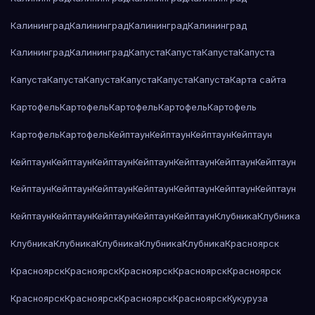
Калининград
Калининград
Калининград
Калининград
Калининград
Калининград
Капуста
Капуста
Капуста
Капуста
Капуста
Капуста
Капуста
Капуста
Капуста
Капуста
Карта сайта
Картофель
Картофель
Картофель
Картофель
Картофель
Картофель
Картофель
Кейптаун
Кейптаун
Кейптаун
Кейптаун
Кейптаун
Кейптаун
Кейптаун
Кейптаун
Кейптаун
Кейптаун
Кейптаун
Кейптаун
Кейптаун
Кейптаун
Кейптаун
Кейптаун
Кейптаун
Кейптаун
Кейптаун
Кейптаун
Кейптаун
Кейптаун
Кейптаун
Клубника
Клубника
Клубника
Клубника
Клубника
Клубника
Клубника
Красноярск
Красноярск
Красноярск
Красноярск
Красноярск
Красноярск
Красноярск
Красноярск
Красноярск
Красноярск
Кукуруза