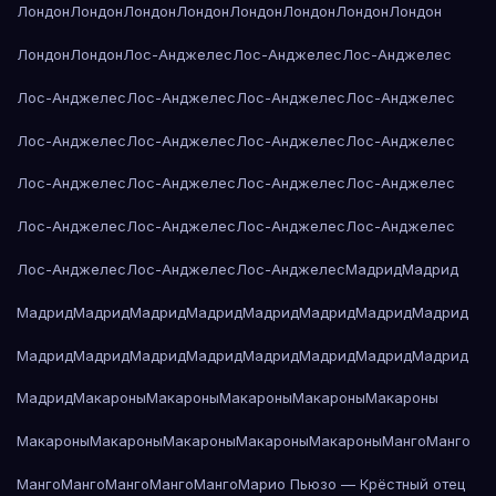
Лондон
Лондон
Лондон
Лондон
Лондон
Лондон
Лондон
Лондон
Лондон
Лондон
Лос-Анджелес
Лос-Анджелес
Лос-Анджелес
Лос-Анджелес
Лос-Анджелес
Лос-Анджелес
Лос-Анджелес
Лос-Анджелес
Лос-Анджелес
Лос-Анджелес
Лос-Анджелес
Лос-Анджелес
Лос-Анджелес
Лос-Анджелес
Лос-Анджелес
Лос-Анджелес
Лос-Анджелес
Лос-Анджелес
Лос-Анджелес
Лос-Анджелес
Лос-Анджелес
Лос-Анджелес
Мадрид
Мадрид
Мадрид
Мадрид
Мадрид
Мадрид
Мадрид
Мадрид
Мадрид
Мадрид
Мадрид
Мадрид
Мадрид
Мадрид
Мадрид
Мадрид
Мадрид
Мадрид
Мадрид
Макароны
Макароны
Макароны
Макароны
Макароны
Макароны
Макароны
Макароны
Макароны
Макароны
Манго
Манго
Манго
Манго
Манго
Манго
Манго
Марио Пьюзо — Крёстный отец