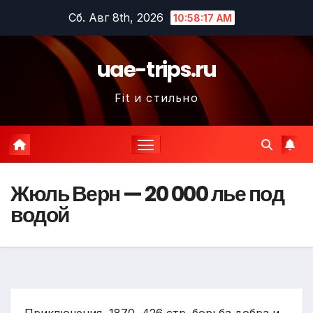
Перейти
Сб. Авг 8th, 2026
10:58:18 AM
к
содержимому
uae-trips.ru
Fit и стильно
Жюль Верн — 20 000 лье под
водой