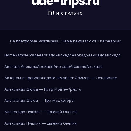
uae-trips.ru
Fit и стильно
На платформе WordPress
|
Тема newstack от
Themeansar
.
Home
Sample Page
Авокадо
Авокадо
Авокадо
Авокадо
Авокадо
Авокадо
Авокадо
Авокадо
Авокадо
Авокадо
Авокадо
Авторам и правообладателям
Айзек Азимов — Основание
Александр Дюма — Граф Монте-Кристо
Александр Дюма — Три мушкетёра
Александр Пушкин — Евгений Онегин
Александр Пушкин — Евгений Онегин