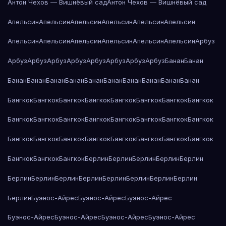
Антон Чехов — Вишнёвый сад
Антон Чехов — Вишнёвый сад
Апельсин
Апельсин
Апельсин
Апельсин
Апельсин
Апельсин
Апельсин
Апельсин
Апельсин
Апельсин
Апельсин
Апельсин
Арбуз
Арбуз
Арбуз
Арбуз
Арбуз
Арбуз
Арбуз
Арбуз
Арбуз
Банан
Банан
Банан
Банан
Банан
Банан
Банан
Банан
Банан
Банан
Банан
Банан
Бангкок
Бангкок
Бангкок
Бангкок
Бангкок
Бангкок
Бангкок
Бангкок
Бангкок
Бангкок
Бангкок
Бангкок
Бангкок
Бангкок
Бангкок
Бангкок
Бангкок
Бангкок
Бангкок
Бангкок
Бангкок
Бангкок
Бангкок
Бангкок
Бангкок
Бангкок
Бангкок
Берлин
Берлин
Берлин
Берлин
Берлин
Берлин
Берлин
Берлин
Берлин
Берлин
Берлин
Берлин
Берлин
Берлин
Буэнос-Айрес
Буэнос-Айрес
Буэнос-Айрес
Буэнос-Айрес
Буэнос-Айрес
Буэнос-Айрес
Буэнос-Айрес