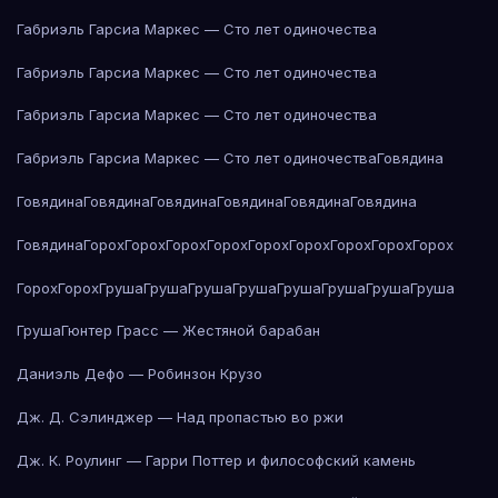
Габриэль Гарсиа Маркес — Сто лет одиночества
Габриэль Гарсиа Маркес — Сто лет одиночества
Габриэль Гарсиа Маркес — Сто лет одиночества
Габриэль Гарсиа Маркес — Сто лет одиночества
Говядина
Говядина
Говядина
Говядина
Говядина
Говядина
Говядина
Говядина
Горох
Горох
Горох
Горох
Горох
Горох
Горох
Горох
Горох
Горох
Горох
Груша
Груша
Груша
Груша
Груша
Груша
Груша
Груша
Груша
Гюнтер Грасс — Жестяной барабан
Даниэль Дефо — Робинзон Крузо
Дж. Д. Сэлинджер — Над пропастью во ржи
Дж. К. Роулинг — Гарри Поттер и философский камень