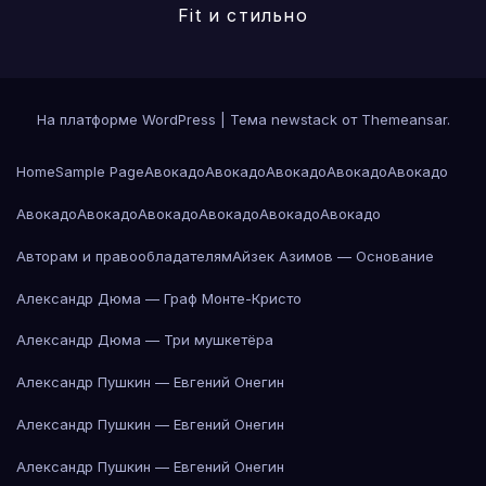
Fit и стильно
На платформе WordPress
|
Тема newstack от
Themeansar
.
Home
Sample Page
Авокадо
Авокадо
Авокадо
Авокадо
Авокадо
Авокадо
Авокадо
Авокадо
Авокадо
Авокадо
Авокадо
Авторам и правообладателям
Айзек Азимов — Основание
Александр Дюма — Граф Монте-Кристо
Александр Дюма — Три мушкетёра
Александр Пушкин — Евгений Онегин
Александр Пушкин — Евгений Онегин
Александр Пушкин — Евгений Онегин