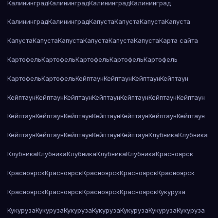
Калининград
Калининград
Калининград
Калининград
Калининград
Калининград
Капуста
Капуста
Капуста
Капуста
Капуста
Капуста
Капуста
Капуста
Капуста
Капуста
Карта сайта
Картофель
Картофель
Картофель
Картофель
Картофель
Картофель
Картофель
Кейптаун
Кейптаун
Кейптаун
Кейптаун
Кейптаун
Кейптаун
Кейптаун
Кейптаун
Кейптаун
Кейптаун
Кейптаун
Кейптаун
Кейптаун
Кейптаун
Кейптаун
Кейптаун
Кейптаун
Кейптаун
Кейптаун
Кейптаун
Кейптаун
Кейптаун
Кейптаун
Клубника
Клубника
Клубника
Клубника
Клубника
Клубника
Клубника
Красноярск
Красноярск
Красноярск
Красноярск
Красноярск
Красноярск
Красноярск
Красноярск
Красноярск
Красноярск
Кукуруза
Кукуруза
Кукуруза
Кукуруза
Кукуруза
Кукуруза
Кукуруза
Кукуруза