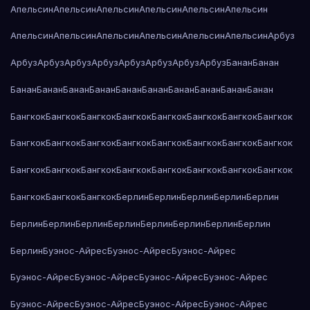
Апельсин
Апельсин
Апельсин
Апельсин
Апельсин
Апельсин
Апельсин
Апельсин
Апельсин
Апельсин
Апельсин
Апельсин
Арбуз
Арбуз
Арбуз
Арбуз
Арбуз
Арбуз
Арбуз
Арбуз
Арбуз
Банан
Банан
Банан
Банан
Банан
Банан
Банан
Банан
Банан
Банан
Банан
Банан
Бангкок
Бангкок
Бангкок
Бангкок
Бангкок
Бангкок
Бангкок
Бангкок
Бангкок
Бангкок
Бангкок
Бангкок
Бангкок
Бангкок
Бангкок
Бангкок
Бангкок
Бангкок
Бангкок
Бангкок
Бангкок
Бангкок
Бангкок
Бангкок
Бангкок
Бангкок
Бангкок
Берлин
Берлин
Берлин
Берлин
Берлин
Берлин
Берлин
Берлин
Берлин
Берлин
Берлин
Берлин
Берлин
Берлин
Буэнос-Айрес
Буэнос-Айрес
Буэнос-Айрес
Буэнос-Айрес
Буэнос-Айрес
Буэнос-Айрес
Буэнос-Айрес
Буэнос-Айрес
Буэнос-Айрес
Буэнос-Айрес
Буэнос-Айрес