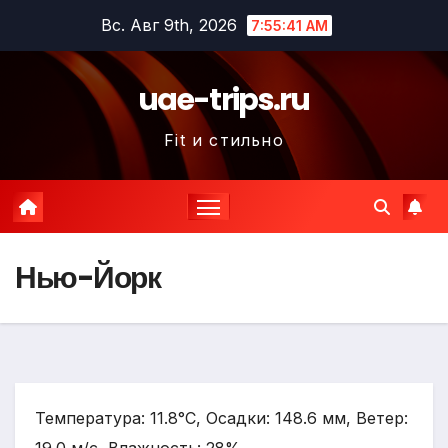
Перейти
Вс. Авг 9th, 2026
7:55:42 AM
к
содержимому
uae-trips.ru
Fit и стильно
Нью-Йорк
Температура: 11.8°C, Осадки: 148.6 мм, Ветер: