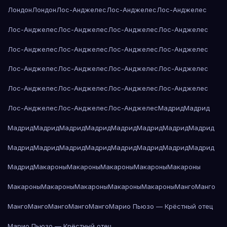
Лондон
Лондон
Лос-Анджелес
Лос-Анджелес
Лос-Анджелес
Лос-Анджелес
Лос-Анджелес
Лос-Анджелес
Лос-Анджелес
Лос-Анджелес
Лос-Анджелес
Лос-Анджелес
Лос-Анджелес
Лос-Анджелес
Лос-Анджелес
Лос-Анджелес
Лос-Анджелес
Лос-Анджелес
Лос-Анджелес
Лос-Анджелес
Лос-Анджелес
Лос-Анджелес
Лос-Анджелес
Лос-Анджелес
Мадрид
Мадрид
Мадрид
Мадрид
Мадрид
Мадрид
Мадрид
Мадрид
Мадрид
Мадрид
Мадрид
Мадрид
Мадрид
Мадрид
Мадрид
Мадрид
Мадрид
Мадрид
Мадрид
Макароны
Макароны
Макароны
Макароны
Макароны
Макароны
Макароны
Макароны
Макароны
Макароны
Манго
Манго
Манго
Манго
Манго
Манго
Манго
Марио Пьюзо — Крёстный отец
Марио Пьюзо — Крёстный отец