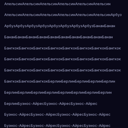
Апельсин
Апельсин
Апельсин
Апельсин
Апельсин
Апельсин
Апельсин
Апельсин
Апельсин
Апельсин
Апельсин
Апельсин
Арбуз
Арбуз
Арбуз
Арбуз
Арбуз
Арбуз
Арбуз
Арбуз
Арбуз
Банан
Банан
Банан
Банан
Банан
Банан
Банан
Банан
Банан
Банан
Банан
Банан
Бангкок
Бангкок
Бангкок
Бангкок
Бангкок
Бангкок
Бангкок
Бангкок
Бангкок
Бангкок
Бангкок
Бангкок
Бангкок
Бангкок
Бангкок
Бангкок
Бангкок
Бангкок
Бангкок
Бангкок
Бангкок
Бангкок
Бангкок
Бангкок
Бангкок
Бангкок
Бангкок
Берлин
Берлин
Берлин
Берлин
Берлин
Берлин
Берлин
Берлин
Берлин
Берлин
Берлин
Берлин
Берлин
Берлин
Буэнос-Айрес
Буэнос-Айрес
Буэнос-Айрес
Буэнос-Айрес
Буэнос-Айрес
Буэнос-Айрес
Буэнос-Айрес
Буэнос-Айрес
Буэнос-Айрес
Буэнос-Айрес
Буэнос-Айрес