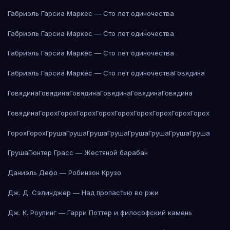
Габриэль Гарсиа Маркес — Сто лет одиночества
Габриэль Гарсиа Маркес — Сто лет одиночества
Габриэль Гарсиа Маркес — Сто лет одиночества
Габриэль Гарсиа Маркес — Сто лет одиночества
Говядина
Говядина
Говядина
Говядина
Говядина
Говядина
Говядина
Говядина
Горох
Горох
Горох
Горох
Горох
Горох
Горох
Горох
Горох
Горох
Горох
Груша
Груша
Груша
Груша
Груша
Груша
Груша
Груша
Груша
Гюнтер Грасс — Жестяной барабан
Даниэль Дефо — Робинзон Крузо
Дж. Д. Сэлинджер — Над пропастью во ржи
Дж. К. Роулинг — Гарри Поттер и философский камень