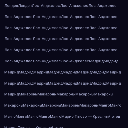
Лондон
Лондон
Лос-Анджелес
Лос-Анджелес
Лос-Анджелес
Лос-Анджелес
Лос-Анджелес
Лос-Анджелес
Лос-Анджелес
Лос-Анджелес
Лос-Анджелес
Лос-Анджелес
Лос-Анджелес
Лос-Анджелес
Лос-Анджелес
Лос-Анджелес
Лос-Анджелес
Лос-Анджелес
Лос-Анджелес
Лос-Анджелес
Лос-Анджелес
Лос-Анджелес
Лос-Анджелес
Лос-Анджелес
Мадрид
Мадрид
Мадрид
Мадрид
Мадрид
Мадрид
Мадрид
Мадрид
Мадрид
Мадрид
Мадрид
Мадрид
Мадрид
Мадрид
Мадрид
Мадрид
Мадрид
Мадрид
Мадрид
Макароны
Макароны
Макароны
Макароны
Макароны
Макароны
Макароны
Макароны
Макароны
Макароны
Манго
Манго
Манго
Манго
Манго
Манго
Манго
Марио Пьюзо — Крёстный отец
Марио Пьюзо — Крёстный отец