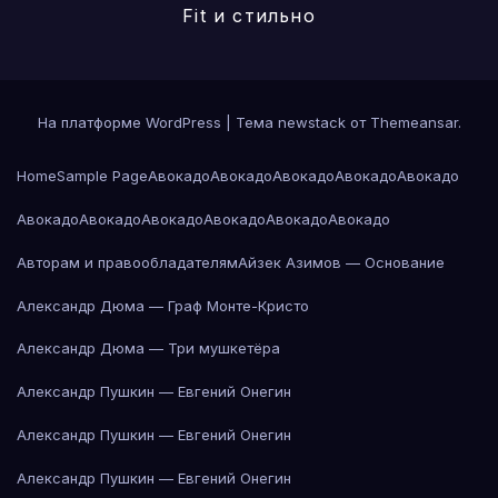
Fit и стильно
На платформе WordPress
|
Тема newstack от
Themeansar
.
Home
Sample Page
Авокадо
Авокадо
Авокадо
Авокадо
Авокадо
Авокадо
Авокадо
Авокадо
Авокадо
Авокадо
Авокадо
Авторам и правообладателям
Айзек Азимов — Основание
Александр Дюма — Граф Монте-Кристо
Александр Дюма — Три мушкетёра
Александр Пушкин — Евгений Онегин
Александр Пушкин — Евгений Онегин
Александр Пушкин — Евгений Онегин