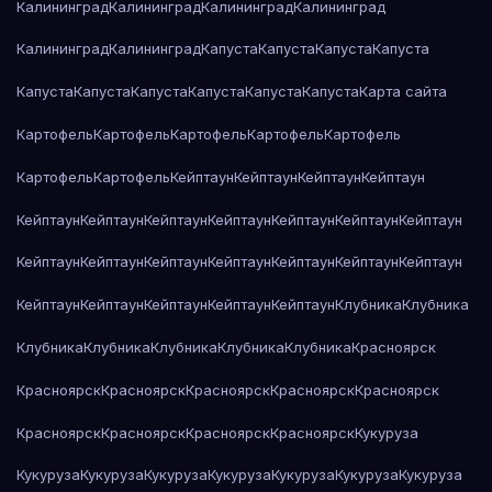
Калининград
Калининград
Калининград
Калининград
Калининград
Калининград
Капуста
Капуста
Капуста
Капуста
Капуста
Капуста
Капуста
Капуста
Капуста
Капуста
Карта сайта
Картофель
Картофель
Картофель
Картофель
Картофель
Картофель
Картофель
Кейптаун
Кейптаун
Кейптаун
Кейптаун
Кейптаун
Кейптаун
Кейптаун
Кейптаун
Кейптаун
Кейптаун
Кейптаун
Кейптаун
Кейптаун
Кейптаун
Кейптаун
Кейптаун
Кейптаун
Кейптаун
Кейптаун
Кейптаун
Кейптаун
Кейптаун
Кейптаун
Клубника
Клубника
Клубника
Клубника
Клубника
Клубника
Клубника
Красноярск
Красноярск
Красноярск
Красноярск
Красноярск
Красноярск
Красноярск
Красноярск
Красноярск
Красноярск
Кукуруза
Кукуруза
Кукуруза
Кукуруза
Кукуруза
Кукуруза
Кукуруза
Кукуруза