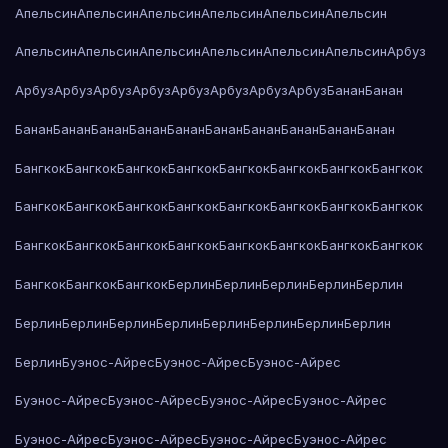
Апельсин
Апельсин
Апельсин
Апельсин
Апельсин
Апельсин
Апельсин
Апельсин
Апельсин
Апельсин
Апельсин
Апельсин
Арбуз
Арбуз
Арбуз
Арбуз
Арбуз
Арбуз
Арбуз
Арбуз
Арбуз
Банан
Банан
Банан
Банан
Банан
Банан
Банан
Банан
Банан
Банан
Банан
Банан
Бангкок
Бангкок
Бангкок
Бангкок
Бангкок
Бангкок
Бангкок
Бангкок
Бангкок
Бангкок
Бангкок
Бангкок
Бангкок
Бангкок
Бангкок
Бангкок
Бангкок
Бангкок
Бангкок
Бангкок
Бангкок
Бангкок
Бангкок
Бангкок
Бангкок
Бангкок
Бангкок
Берлин
Берлин
Берлин
Берлин
Берлин
Берлин
Берлин
Берлин
Берлин
Берлин
Берлин
Берлин
Берлин
Берлин
Буэнос-Айрес
Буэнос-Айрес
Буэнос-Айрес
Буэнос-Айрес
Буэнос-Айрес
Буэнос-Айрес
Буэнос-Айрес
Буэнос-Айрес
Буэнос-Айрес
Буэнос-Айрес
Буэнос-Айрес