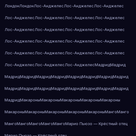
Лондон
Лондон
Лос-Анджелес
Лос-Анджелес
Лос-Анджелес
Лос-Анджелес
Лос-Анджелес
Лос-Анджелес
Лос-Анджелес
Лос-Анджелес
Лос-Анджелес
Лос-Анджелес
Лос-Анджелес
Лос-Анджелес
Лос-Анджелес
Лос-Анджелес
Лос-Анджелес
Лос-Анджелес
Лос-Анджелес
Лос-Анджелес
Лос-Анджелес
Лос-Анджелес
Лос-Анджелес
Лос-Анджелес
Мадрид
Мадрид
Мадрид
Мадрид
Мадрид
Мадрид
Мадрид
Мадрид
Мадрид
Мадрид
Мадрид
Мадрид
Мадрид
Мадрид
Мадрид
Мадрид
Мадрид
Мадрид
Мадрид
Макароны
Макароны
Макароны
Макароны
Макароны
Макароны
Макароны
Макароны
Макароны
Макароны
Манго
Манго
Манго
Манго
Манго
Манго
Манго
Марио Пьюзо — Крёстный отец
Марио Пьюзо — Крёстный отец