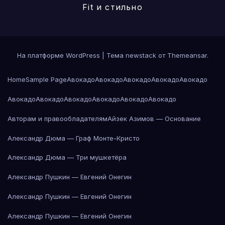
Fit и стильно
На платформе WordPress
|
Тема newstack от
Themeansar
.
Home
Sample Page
Авокадо
Авокадо
Авокадо
Авокадо
Авокадо
Авокадо
Авокадо
Авокадо
Авокадо
Авокадо
Авокадо
Авторам и правообладателям
Айзек Азимов — Основание
Александр Дюма — Граф Монте-Кристо
Александр Дюма — Три мушкетёра
Александр Пушкин — Евгений Онегин
Александр Пушкин — Евгений Онегин
Александр Пушкин — Евгений Онегин