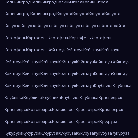
Калининград
Калининград
Калининград
Калининград
Калининград
Калининград
Капуста
Капуста
Капуста
Капуста
Капуста
Капуста
Капуста
Капуста
Капуста
Капуста
Карта сайта
Картофель
Картофель
Картофель
Картофель
Картофель
Картофель
Картофель
Кейптаун
Кейптаун
Кейптаун
Кейптаун
Кейптаун
Кейптаун
Кейптаун
Кейптаун
Кейптаун
Кейптаун
Кейптаун
Кейптаун
Кейптаун
Кейптаун
Кейптаун
Кейптаун
Кейптаун
Кейптаун
Кейптаун
Кейптаун
Кейптаун
Кейптаун
Кейптаун
Клубника
Клубника
Клубника
Клубника
Клубника
Клубника
Клубника
Красноярск
Красноярск
Красноярск
Красноярск
Красноярск
Красноярск
Красноярск
Красноярск
Красноярск
Красноярск
Кукуруза
Кукуруза
Кукуруза
Кукуруза
Кукуруза
Кукуруза
Кукуруза
Кукуруза