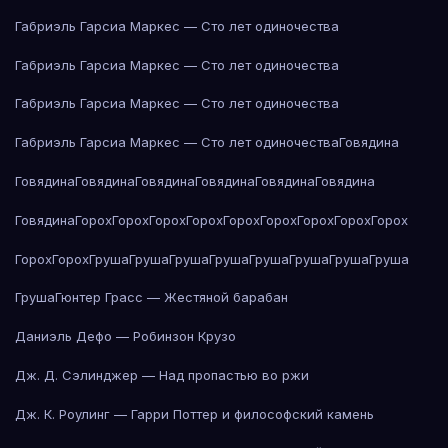
Габриэль Гарсиа Маркес — Сто лет одиночества
Габриэль Гарсиа Маркес — Сто лет одиночества
Габриэль Гарсиа Маркес — Сто лет одиночества
Габриэль Гарсиа Маркес — Сто лет одиночества
Говядина
Говядина
Говядина
Говядина
Говядина
Говядина
Говядина
Говядина
Горох
Горох
Горох
Горох
Горох
Горох
Горох
Горох
Горох
Горох
Горох
Груша
Груша
Груша
Груша
Груша
Груша
Груша
Груша
Груша
Гюнтер Грасс — Жестяной барабан
Даниэль Дефо — Робинзон Крузо
Дж. Д. Сэлинджер — Над пропастью во ржи
Дж. К. Роулинг — Гарри Поттер и философский камень