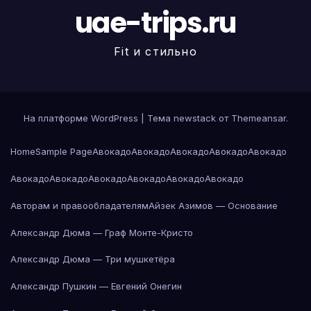
uae-trips.ru
Fit и стильно
На платформе WordPress
|
Тема newstack от
Themeansar
.
Home
Sample Page
Авокадо
Авокадо
Авокадо
Авокадо
Авокадо
Авокадо
Авокадо
Авокадо
Авокадо
Авокадо
Авокадо
Авторам и правообладателям
Айзек Азимов — Основание
Александр Дюма — Граф Монте-Кристо
Александр Дюма — Три мушкетёра
Александр Пушкин — Евгений Онегин