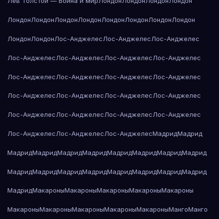
Лев Толстой — Война и мир
Лондон
Лондон
Лондон
Лондон
Лондон
Лондон
Лондон
Лондон
Лондон
Лондон
Лондон
Лондон
Лондон
Лондон
Лос-Анджелес
Лос-Анджелес
Лос-Анджелес
Лос-Анджелес
Лос-Анджелес
Лос-Анджелес
Лос-Анджелес
Лос-Анджелес
Лос-Анджелес
Лос-Анджелес
Лос-Анджелес
Лос-Анджелес
Лос-Анджелес
Лос-Анджелес
Лос-Анджелес
Лос-Анджелес
Лос-Анджелес
Лос-Анджелес
Лос-Анджелес
Лос-Анджелес
Лос-Анджелес
Лос-Анджелес
Мадрид
Мадрид
Мадрид
Мадрид
Мадрид
Мадрид
Мадрид
Мадрид
Мадрид
Мадрид
Мадрид
Мадрид
Мадрид
Мадрид
Мадрид
Мадрид
Мадрид
Мадрид
Мадрид
Макароны
Макароны
Макароны
Макароны
Макароны
Макароны
Макароны
Макароны
Макароны
Макароны
Манго
Манго