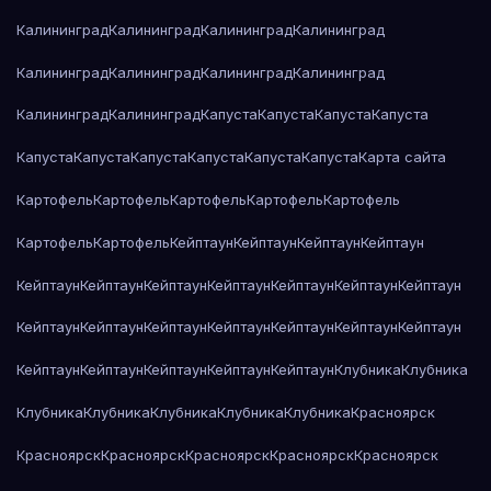
Калининград
Калининград
Калининград
Калининград
Калининград
Калининград
Калининград
Калининград
Калининград
Калининград
Капуста
Капуста
Капуста
Капуста
Капуста
Капуста
Капуста
Капуста
Капуста
Капуста
Карта сайта
Картофель
Картофель
Картофель
Картофель
Картофель
Картофель
Картофель
Кейптаун
Кейптаун
Кейптаун
Кейптаун
Кейптаун
Кейптаун
Кейптаун
Кейптаун
Кейптаун
Кейптаун
Кейптаун
Кейптаун
Кейптаун
Кейптаун
Кейптаун
Кейптаун
Кейптаун
Кейптаун
Кейптаун
Кейптаун
Кейптаун
Кейптаун
Кейптаун
Клубника
Клубника
Клубника
Клубника
Клубника
Клубника
Клубника
Красноярск
Красноярск
Красноярск
Красноярск
Красноярск
Красноярск