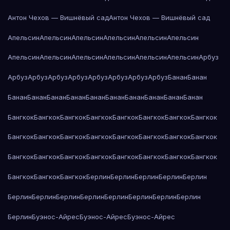
Антон Чехов — Вишнёвый сад
Антон Чехов — Вишнёвый сад
Апельсин
Апельсин
Апельсин
Апельсин
Апельсин
Апельсин
Апельсин
Апельсин
Апельсин
Апельсин
Апельсин
Апельсин
Арбуз
Арбуз
Арбуз
Арбуз
Арбуз
Арбуз
Арбуз
Арбуз
Арбуз
Банан
Банан
Банан
Банан
Банан
Банан
Банан
Банан
Банан
Банан
Банан
Банан
Бангкок
Бангкок
Бангкок
Бангкок
Бангкок
Бангкок
Бангкок
Бангкок
Бангкок
Бангкок
Бангкок
Бангкок
Бангкок
Бангкок
Бангкок
Бангкок
Бангкок
Бангкок
Бангкок
Бангкок
Бангкок
Бангкок
Бангкок
Бангкок
Бангкок
Бангкок
Бангкок
Берлин
Берлин
Берлин
Берлин
Берлин
Берлин
Берлин
Берлин
Берлин
Берлин
Берлин
Берлин
Берлин
Берлин
Буэнос-Айрес
Буэнос-Айрес
Буэнос-Айрес