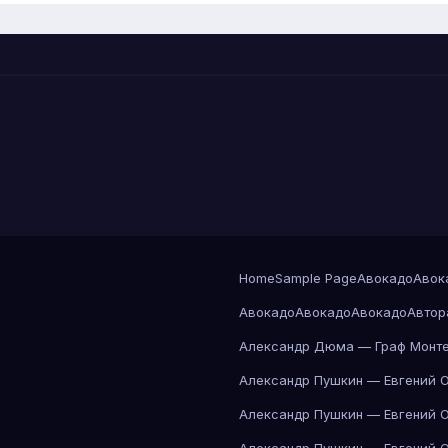
Home
Sample Page
Авокадо
Авок
Авокадо
Авокадо
Авокадо
Автор
Александр Дюма — Граф Монте
Александр Пушкин — Евгений 
Александр Пушкин — Евгений 