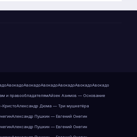
адо
Авокадо
Авокадо
Авокадо
Авокадо
Авокадо
Авокадо
ам и правообладателям
Айзек Азимов — Основание
-Кристо
Александр Дюма — Три мушкетёра
Онегин
Александр Пушкин — Евгений Онегин
Онегин
Александр Пушкин — Евгений Онегин