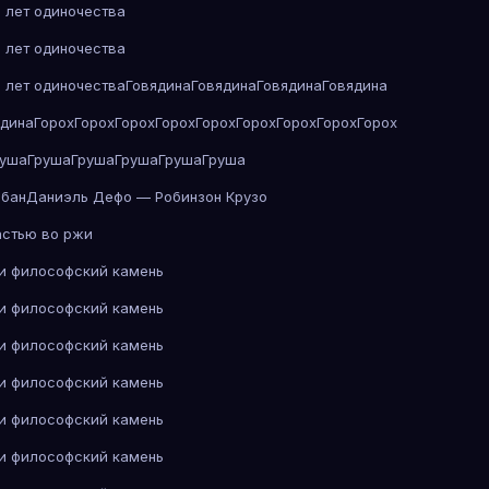
 лет одиночества
 лет одиночества
 лет одиночества
Говядина
Говядина
Говядина
Говядина
ядина
Горох
Горох
Горох
Горох
Горох
Горох
Горох
Горох
Горох
руша
Груша
Груша
Груша
Груша
Груша
абан
Даниэль Дефо — Робинзон Крузо
астью во ржи
 и философский камень
 и философский камень
 и философский камень
 и философский камень
 и философский камень
 и философский камень