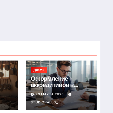
Диеты
Оформление
аккредитивов в
международной
23 МАРТА 2026
торговле
STUDIOHALLO_