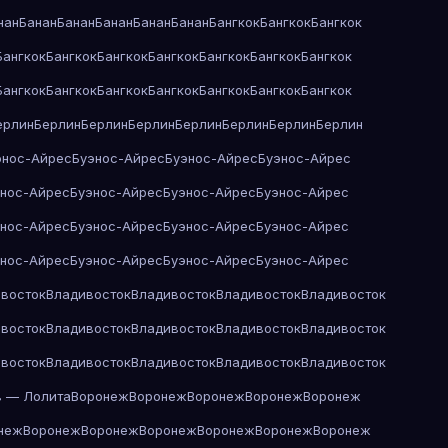
нан
Банан
Банан
Банан
Банан
Банан
Бангкок
Бангкок
Бангкок
Бангкок
Бангкок
Бангкок
Бангкок
Бангкок
Бангкок
Бангкок
Бангкок
Бангкок
Бангкок
Бангкок
Бангкок
Бангкок
Бангкок
ерлин
Берлин
Берлин
Берлин
Берлин
Берлин
Берлин
Берлин
энос-Айрес
Буэнос-Айрес
Буэнос-Айрес
Буэнос-Айрес
энос-Айрес
Буэнос-Айрес
Буэнос-Айрес
Буэнос-Айрес
энос-Айрес
Буэнос-Айрес
Буэнос-Айрес
Буэнос-Айрес
энос-Айрес
Буэнос-Айрес
Буэнос-Айрес
Буэнос-Айрес
восток
Владивосток
Владивосток
Владивосток
Владивосток
восток
Владивосток
Владивосток
Владивосток
Владивосток
восток
Владивосток
Владивосток
Владивосток
Владивосток
в — Лолита
Воронеж
Воронеж
Воронеж
Воронеж
Воронеж
неж
Воронеж
Воронеж
Воронеж
Воронеж
Воронеж
Воронеж