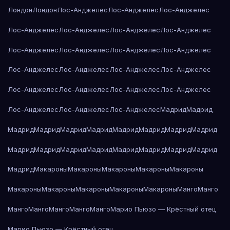
Лондон
Лондон
Лос-Анджелес
Лос-Анджелес
Лос-Анджелес
Лос-Анджелес
Лос-Анджелес
Лос-Анджелес
Лос-Анджелес
Лос-Анджелес
Лос-Анджелес
Лос-Анджелес
Лос-Анджелес
Лос-Анджелес
Лос-Анджелес
Лос-Анджелес
Лос-Анджелес
Лос-Анджелес
Лос-Анджелес
Лос-Анджелес
Лос-Анджелес
Лос-Анджелес
Лос-Анджелес
Лос-Анджелес
Мадрид
Мадрид
Мадрид
Мадрид
Мадрид
Мадрид
Мадрид
Мадрид
Мадрид
Мадрид
Мадрид
Мадрид
Мадрид
Мадрид
Мадрид
Мадрид
Мадрид
Мадрид
Мадрид
Макароны
Макароны
Макароны
Макароны
Макароны
Макароны
Макароны
Макароны
Макароны
Макароны
Манго
Манго
Манго
Манго
Манго
Манго
Манго
Марио Пьюзо — Крёстный отец
Марио Пьюзо — Крёстный отец