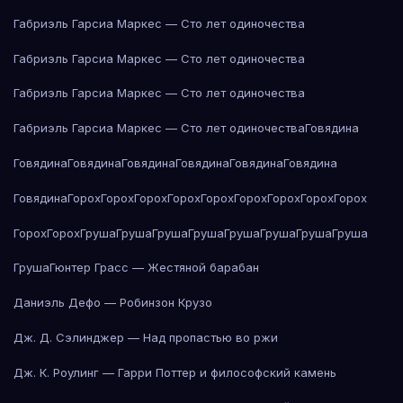
Габриэль Гарсиа Маркес — Сто лет одиночества
Габриэль Гарсиа Маркес — Сто лет одиночества
Габриэль Гарсиа Маркес — Сто лет одиночества
Габриэль Гарсиа Маркес — Сто лет одиночества
Говядина
Говядина
Говядина
Говядина
Говядина
Говядина
Говядина
Говядина
Горох
Горох
Горох
Горох
Горох
Горох
Горох
Горох
Горох
Горох
Горох
Груша
Груша
Груша
Груша
Груша
Груша
Груша
Груша
Груша
Гюнтер Грасс — Жестяной барабан
Даниэль Дефо — Робинзон Крузо
Дж. Д. Сэлинджер — Над пропастью во ржи
Дж. К. Роулинг — Гарри Поттер и философский камень