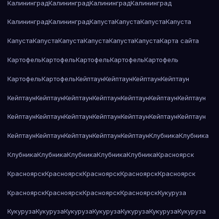
Калининград
Калининград
Калининград
Калининград
Калининград
Калининград
Капуста
Капуста
Капуста
Капуста
Капуста
Капуста
Капуста
Капуста
Капуста
Капуста
Карта сайта
Картофель
Картофель
Картофель
Картофель
Картофель
Картофель
Картофель
Кейптаун
Кейптаун
Кейптаун
Кейптаун
Кейптаун
Кейптаун
Кейптаун
Кейптаун
Кейптаун
Кейптаун
Кейптаун
Кейптаун
Кейптаун
Кейптаун
Кейптаун
Кейптаун
Кейптаун
Кейптаун
Кейптаун
Кейптаун
Кейптаун
Кейптаун
Кейптаун
Клубника
Клубника
Клубника
Клубника
Клубника
Клубника
Клубника
Красноярск
Красноярск
Красноярск
Красноярск
Красноярск
Красноярск
Красноярск
Красноярск
Красноярск
Красноярск
Кукуруза
Кукуруза
Кукуруза
Кукуруза
Кукуруза
Кукуруза
Кукуруза
Кукуруза