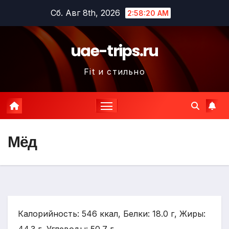
Перейти
Сб. Авг 8th, 2026
2:58:21 AM
к
содержимому
uae-trips.ru
Fit и стильно
Мёд
Калорийность: 546 ккал, Белки: 18.0 г, Жиры: