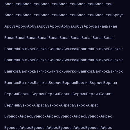
Апельсин
Апельсин
Апельсин
Апельсин
Апельсин
Апельсин
Апельсин
Апельсин
Апельсин
Апельсин
Апельсин
Апельсин
Арбуз
Арбуз
Арбуз
Арбуз
Арбуз
Арбуз
Арбуз
Арбуз
Арбуз
Банан
Банан
Банан
Банан
Банан
Банан
Банан
Банан
Банан
Банан
Банан
Банан
Бангкок
Бангкок
Бангкок
Бангкок
Бангкок
Бангкок
Бангкок
Бангкок
Бангкок
Бангкок
Бангкок
Бангкок
Бангкок
Бангкок
Бангкок
Бангкок
Бангкок
Бангкок
Бангкок
Бангкок
Бангкок
Бангкок
Бангкок
Бангкок
Бангкок
Бангкок
Бангкок
Берлин
Берлин
Берлин
Берлин
Берлин
Берлин
Берлин
Берлин
Берлин
Берлин
Берлин
Берлин
Берлин
Берлин
Буэнос-Айрес
Буэнос-Айрес
Буэнос-Айрес
Буэнос-Айрес
Буэнос-Айрес
Буэнос-Айрес
Буэнос-Айрес
Буэнос-Айрес
Буэнос-Айрес
Буэнос-Айрес
Буэнос-Айрес