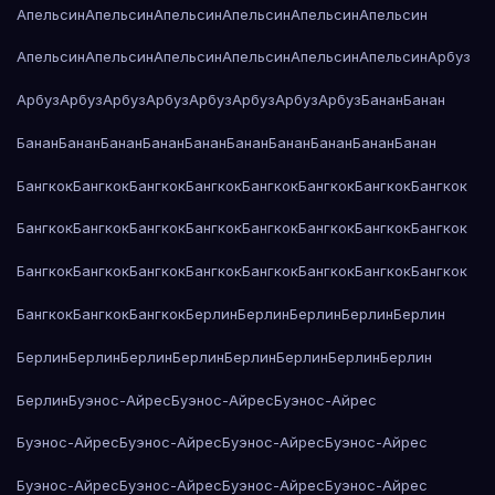
Апельсин
Апельсин
Апельсин
Апельсин
Апельсин
Апельсин
Апельсин
Апельсин
Апельсин
Апельсин
Апельсин
Апельсин
Арбуз
Арбуз
Арбуз
Арбуз
Арбуз
Арбуз
Арбуз
Арбуз
Арбуз
Банан
Банан
Банан
Банан
Банан
Банан
Банан
Банан
Банан
Банан
Банан
Банан
Бангкок
Бангкок
Бангкок
Бангкок
Бангкок
Бангкок
Бангкок
Бангкок
Бангкок
Бангкок
Бангкок
Бангкок
Бангкок
Бангкок
Бангкок
Бангкок
Бангкок
Бангкок
Бангкок
Бангкок
Бангкок
Бангкок
Бангкок
Бангкок
Бангкок
Бангкок
Бангкок
Берлин
Берлин
Берлин
Берлин
Берлин
Берлин
Берлин
Берлин
Берлин
Берлин
Берлин
Берлин
Берлин
Берлин
Буэнос-Айрес
Буэнос-Айрес
Буэнос-Айрес
Буэнос-Айрес
Буэнос-Айрес
Буэнос-Айрес
Буэнос-Айрес
Буэнос-Айрес
Буэнос-Айрес
Буэнос-Айрес
Буэнос-Айрес