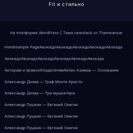
Fit и стильно
На платформе WordPress
|
Тема newstack от
Themeansar
.
Home
Sample Page
Авокадо
Авокадо
Авокадо
Авокадо
Авокадо
Авокадо
Авокадо
Авокадо
Авокадо
Авокадо
Авокадо
Авторам и правообладателям
Айзек Азимов — Основание
Александр Дюма — Граф Монте-Кристо
Александр Дюма — Три мушкетёра
Александр Пушкин — Евгений Онегин
Александр Пушкин — Евгений Онегин
Александр Пушкин — Евгений Онегин