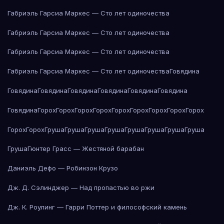
Габриэль Гарсиа Маркес — Сто лет одиночества
Габриэль Гарсиа Маркес — Сто лет одиночества
Габриэль Гарсиа Маркес — Сто лет одиночества
Габриэль Гарсиа Маркес — Сто лет одиночества
Говядина
Говядина
Говядина
Говядина
Говядина
Говядина
Говядина
Говядина
Горох
Горох
Горох
Горох
Горох
Горох
Горох
Горох
Горох
Горох
Горох
Груша
Груша
Груша
Груша
Груша
Груша
Груша
Груша
Груша
Гюнтер Грасс — Жестяной барабан
Даниэль Дефо — Робинзон Крузо
Дж. Д. Сэлинджер — Над пропастью во ржи
Дж. К. Роулинг — Гарри Поттер и философский камень