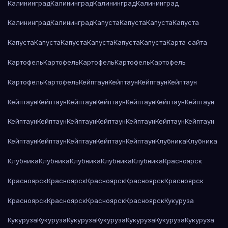
Калининград
Калининград
Калининград
Калининград
Калининград
Калининград
Капуста
Капуста
Капуста
Капуста
Капуста
Капуста
Капуста
Капуста
Капуста
Капуста
Карта сайта
Картофель
Картофель
Картофель
Картофель
Картофель
Картофель
Картофель
Кейптаун
Кейптаун
Кейптаун
Кейптаун
Кейптаун
Кейптаун
Кейптаун
Кейптаун
Кейптаун
Кейптаун
Кейптаун
Кейптаун
Кейптаун
Кейптаун
Кейптаун
Кейптаун
Кейптаун
Кейптаун
Кейптаун
Кейптаун
Кейптаун
Кейптаун
Кейптаун
Клубника
Клубника
Клубника
Клубника
Клубника
Клубника
Клубника
Красноярск
Красноярск
Красноярск
Красноярск
Красноярск
Красноярск
Красноярск
Красноярск
Красноярск
Красноярск
Кукуруза
Кукуруза
Кукуруза
Кукуруза
Кукуруза
Кукуруза
Кукуруза
Кукуруза