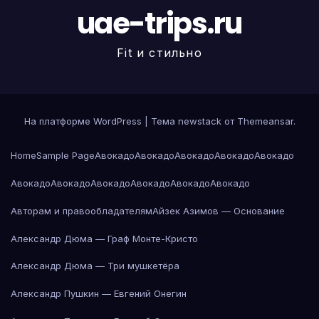
uae-trips.ru
Fit и стильно
На платформе WordPress
|
Тема newstack от
Themeansar
.
Home
Sample Page
Авокадо
Авокадо
Авокадо
Авокадо
Авокадо
Авокадо
Авокадо
Авокадо
Авокадо
Авокадо
Авокадо
Авторам и правообладателям
Айзек Азимов — Основание
Александр Дюма — Граф Монте-Кристо
Александр Дюма — Три мушкетёра
Александр Пушкин — Евгений Онегин