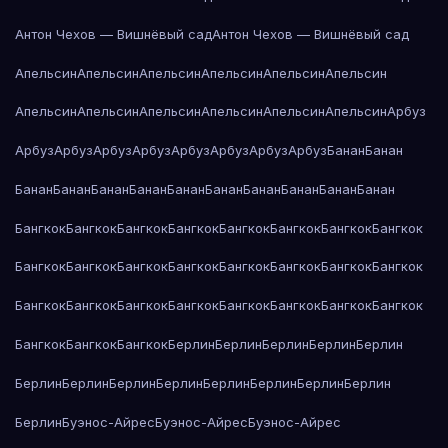
Антон Чехов — Вишнёвый сад
Антон Чехов — Вишнёвый сад
Апельсин
Апельсин
Апельсин
Апельсин
Апельсин
Апельсин
Апельсин
Апельсин
Апельсин
Апельсин
Апельсин
Апельсин
Арбуз
Арбуз
Арбуз
Арбуз
Арбуз
Арбуз
Арбуз
Арбуз
Арбуз
Банан
Банан
Банан
Банан
Банан
Банан
Банан
Банан
Банан
Банан
Банан
Банан
Бангкок
Бангкок
Бангкок
Бангкок
Бангкок
Бангкок
Бангкок
Бангкок
Бангкок
Бангкок
Бангкок
Бангкок
Бангкок
Бангкок
Бангкок
Бангкок
Бангкок
Бангкок
Бангкок
Бангкок
Бангкок
Бангкок
Бангкок
Бангкок
Бангкок
Бангкок
Бангкок
Берлин
Берлин
Берлин
Берлин
Берлин
Берлин
Берлин
Берлин
Берлин
Берлин
Берлин
Берлин
Берлин
Берлин
Буэнос-Айрес
Буэнос-Айрес
Буэнос-Айрес