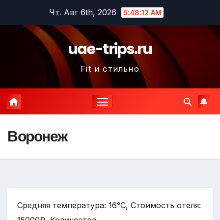
Перейти
Чт. Авг 6th, 2026
5:48:13 AM
к
содержимому
uae-trips.ru
Fit и стильно
Воронеж
Средняя температура: 16°C, Стоимость отеля: