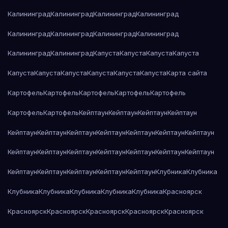
Калининград
Калининград
Калининград
Калининград
Калининград
Калининград
Калининград
Калининград
Калининград
Калининград
Капуста
Капуста
Капуста
Капуста
Капуста
Капуста
Капуста
Капуста
Капуста
Капуста
Карта сайта
Картофель
Картофель
Картофель
Картофель
Картофель
Картофель
Картофель
Кейптаун
Кейптаун
Кейптаун
Кейптаун
Кейптаун
Кейптаун
Кейптаун
Кейптаун
Кейптаун
Кейптаун
Кейптаун
Кейптаун
Кейптаун
Кейптаун
Кейптаун
Кейптаун
Кейптаун
Кейптаун
Кейптаун
Кейптаун
Кейптаун
Кейптаун
Кейптаун
Клубника
Клубника
Клубника
Клубника
Клубника
Клубника
Клубника
Красноярск
Красноярск
Красноярск
Красноярск
Красноярск
Красноярск