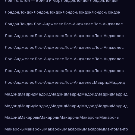
Лев Толстой — Война и мир
Лондон
Лондон
Лондон
Лондон
Лондон
Лондон
Лондон
Лондон
Лондон
Лондон
Лондон
Лондон
Лондон
Лондон
Лос-Анджелес
Лос-Анджелес
Лос-Анджелес
Лос-Анджелес
Лос-Анджелес
Лос-Анджелес
Лос-Анджелес
Лос-Анджелес
Лос-Анджелес
Лос-Анджелес
Лос-Анджелес
Лос-Анджелес
Лос-Анджелес
Лос-Анджелес
Лос-Анджелес
Лос-Анджелес
Лос-Анджелес
Лос-Анджелес
Лос-Анджелес
Лос-Анджелес
Лос-Анджелес
Лос-Анджелес
Мадрид
Мадрид
Мадрид
Мадрид
Мадрид
Мадрид
Мадрид
Мадрид
Мадрид
Мадрид
Мадрид
Мадрид
Мадрид
Мадрид
Мадрид
Мадрид
Мадрид
Мадрид
Мадрид
Макароны
Макароны
Макароны
Макароны
Макароны
Макароны
Макароны
Макароны
Макароны
Макароны
Манго
Манго