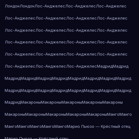
Лондон
Лондон
Лос-Анджелес
Лос-Анджелес
Лос-Анджелес
Лос-Анджелес
Лос-Анджелес
Лос-Анджелес
Лос-Анджелес
Лос-Анджелес
Лос-Анджелес
Лос-Анджелес
Лос-Анджелес
Лос-Анджелес
Лос-Анджелес
Лос-Анджелес
Лос-Анджелес
Лос-Анджелес
Лос-Анджелес
Лос-Анджелес
Лос-Анджелес
Лос-Анджелес
Лос-Анджелес
Лос-Анджелес
Мадрид
Мадрид
Мадрид
Мадрид
Мадрид
Мадрид
Мадрид
Мадрид
Мадрид
Мадрид
Мадрид
Мадрид
Мадрид
Мадрид
Мадрид
Мадрид
Мадрид
Мадрид
Мадрид
Макароны
Макароны
Макароны
Макароны
Макароны
Макароны
Макароны
Макароны
Макароны
Макароны
Манго
Манго
Манго
Манго
Манго
Манго
Манго
Марио Пьюзо — Крёстный отец
Марио Пьюзо — Крёстный отец