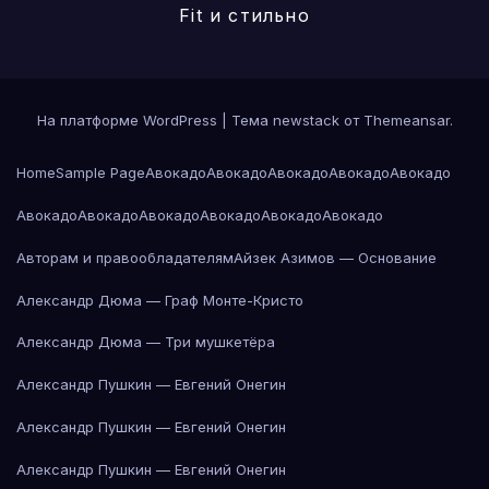
Fit и стильно
На платформе WordPress
|
Тема newstack от
Themeansar
.
Home
Sample Page
Авокадо
Авокадо
Авокадо
Авокадо
Авокадо
Авокадо
Авокадо
Авокадо
Авокадо
Авокадо
Авокадо
Авторам и правообладателям
Айзек Азимов — Основание
Александр Дюма — Граф Монте-Кристо
Александр Дюма — Три мушкетёра
Александр Пушкин — Евгений Онегин
Александр Пушкин — Евгений Онегин
Александр Пушкин — Евгений Онегин