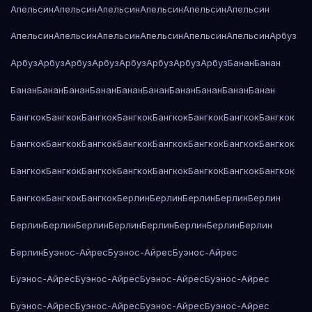
Апельсин
Апельсин
Апельсин
Апельсин
Апельсин
Апельсин
Апельсин
Апельсин
Апельсин
Апельсин
Апельсин
Апельсин
Арбуз
Арбуз
Арбуз
Арбуз
Арбуз
Арбуз
Арбуз
Арбуз
Арбуз
Банан
Банан
Банан
Банан
Банан
Банан
Банан
Банан
Банан
Банан
Банан
Банан
Бангкок
Бангкок
Бангкок
Бангкок
Бангкок
Бангкок
Бангкок
Бангкок
Бангкок
Бангкок
Бангкок
Бангкок
Бангкок
Бангкок
Бангкок
Бангкок
Бангкок
Бангкок
Бангкок
Бангкок
Бангкок
Бангкок
Бангкок
Бангкок
Бангкок
Бангкок
Бангкок
Берлин
Берлин
Берлин
Берлин
Берлин
Берлин
Берлин
Берлин
Берлин
Берлин
Берлин
Берлин
Берлин
Берлин
Буэнос-Айрес
Буэнос-Айрес
Буэнос-Айрес
Буэнос-Айрес
Буэнос-Айрес
Буэнос-Айрес
Буэнос-Айрес
Буэнос-Айрес
Буэнос-Айрес
Буэнос-Айрес
Буэнос-Айрес