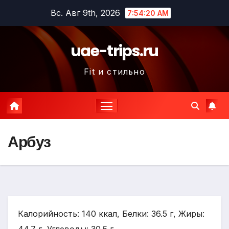
Перейти
Вс. Авг 9th, 2026
7:54:21 AM
к
содержимому
uae-trips.ru
Fit и стильно
Арбуз
Калорийность: 140 ккал, Белки: 36.5 г, Жиры: