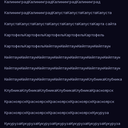
Калининград
Калининград
Калининград
Калининград
Калининград
Калининград
Капуста
Капуста
Капуста
Капуста
Капуста
Капуста
Капуста
Капуста
Капуста
Капуста
Карта сайта
Картофель
Картофель
Картофель
Картофель
Картофель
Картофель
Картофель
Кейптаун
Кейптаун
Кейптаун
Кейптаун
Кейптаун
Кейптаун
Кейптаун
Кейптаун
Кейптаун
Кейптаун
Кейптаун
Кейптаун
Кейптаун
Кейптаун
Кейптаун
Кейптаун
Кейптаун
Кейптаун
Кейптаун
Кейптаун
Кейптаун
Кейптаун
Кейптаун
Клубника
Клубника
Клубника
Клубника
Клубника
Клубника
Клубника
Красноярск
Красноярск
Красноярск
Красноярск
Красноярск
Красноярск
Красноярск
Красноярск
Красноярск
Красноярск
Кукуруза
Кукуруза
Кукуруза
Кукуруза
Кукуруза
Кукуруза
Кукуруза
Кукуруза