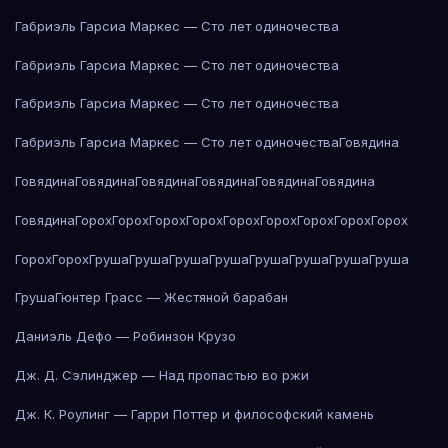
Габриэль Гарсиа Маркес — Сто лет одиночества
Габриэль Гарсиа Маркес — Сто лет одиночества
Габриэль Гарсиа Маркес — Сто лет одиночества
Габриэль Гарсиа Маркес — Сто лет одиночества
Говядина
Говядина
Говядина
Говядина
Говядина
Говядина
Говядина
Говядина
Горох
Горох
Горох
Горох
Горох
Горох
Горох
Горох
Горох
Горох
Горох
Груша
Груша
Груша
Груша
Груша
Груша
Груша
Груша
Груша
Гюнтер Грасс — Жестяной барабан
Даниэль Дефо — Робинзон Крузо
Дж. Д. Сэлинджер — Над пропастью во ржи
Дж. К. Роулинг — Гарри Поттер и философский камень