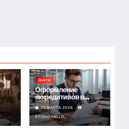
Диеты
Оформление
аккредитивов в
международной
23 МАРТА 2026
торговле
STUDIOHALLO_