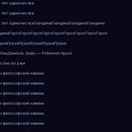
 лет одиночества
 лет одиночества
 лет одиночества
Говядина
Говядина
Говядина
Говядина
ядина
Горох
Горох
Горох
Горох
Горох
Горох
Горох
Горох
Горох
руша
Груша
Груша
Груша
Груша
Груша
абан
Даниэль Дефо — Робинзон Крузо
астью во ржи
 и философский камень
 и философский камень
 и философский камень
 и философский камень
 и философский камень
 и философский камень