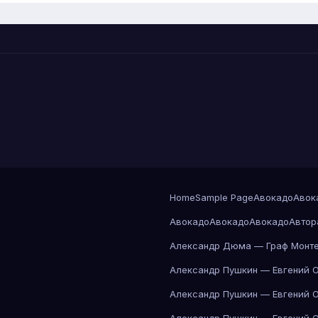
Home
Sample Page
Авокадо
Авок
Авокадо
Авокадо
Авокадо
Автор
Александр Дюма — Граф Монте
Александр Пушкин — Евгений 
Александр Пушкин — Евгений 