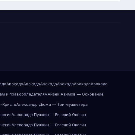
адо
Авокадо
Авокадо
Авокадо
Авокадо
Авокадо
Авокадо
ам и правообладателям
Айзек Азимов — Основание
-Кристо
Александр Дюма — Три мушкетёра
Онегин
Александр Пушкин — Евгений Онегин
Онегин
Александр Пушкин — Евгений Онегин