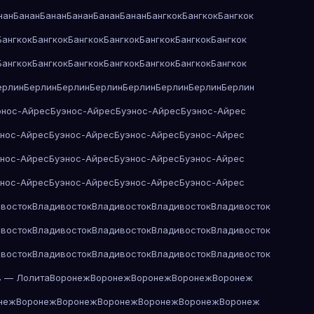
нан
Банан
Банан
Банан
Банан
Банан
Бангкок
Бангкок
Бангкок
Бангкок
Бангкок
Бангкок
Бангкок
Бангкок
Бангкок
Бангкок
Бангкок
Бангкок
Бангкок
Бангкок
Бангкок
Бангкок
Бангкок
ерлин
Берлин
Берлин
Берлин
Берлин
Берлин
Берлин
Берлин
энос-Айрес
Буэнос-Айрес
Буэнос-Айрес
Буэнос-Айрес
энос-Айрес
Буэнос-Айрес
Буэнос-Айрес
Буэнос-Айрес
энос-Айрес
Буэнос-Айрес
Буэнос-Айрес
Буэнос-Айрес
энос-Айрес
Буэнос-Айрес
Буэнос-Айрес
Буэнос-Айрес
восток
Владивосток
Владивосток
Владивосток
Владивосток
восток
Владивосток
Владивосток
Владивосток
Владивосток
восток
Владивосток
Владивосток
Владивосток
Владивосток
в — Лолита
Воронеж
Воронеж
Воронеж
Воронеж
Воронеж
неж
Воронеж
Воронеж
Воронеж
Воронеж
Воронеж
Воронеж