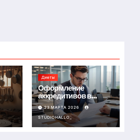
Диеты
Оформление
аккредитивов в
международной
23 МАРТА 2026
торговле
STUDIOHALLO_