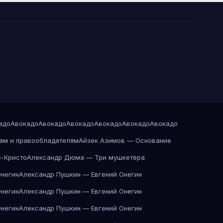
адо
Авокадо
Авокадо
Авокадо
Авокадо
Авокадо
Авокадо
ам и правообладателям
Айзек Азимов — Основание
-Кристо
Александр Дюма — Три мушкетёра
Онегин
Александр Пушкин — Евгений Онегин
Онегин
Александр Пушкин — Евгений Онегин
Онегин
Александр Пушкин — Евгений Онегин