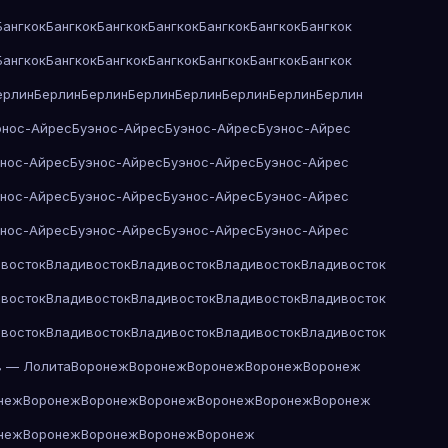
Бангкок
Бангкок
Бангкок
Бангкок
Бангкок
Бангкок
Бангкок
Бангкок
Бангкок
Бангкок
Бангкок
Бангкок
Бангкок
Бангкок
ерлин
Берлин
Берлин
Берлин
Берлин
Берлин
Берлин
Берлин
энос-Айрес
Буэнос-Айрес
Буэнос-Айрес
Буэнос-Айрес
энос-Айрес
Буэнос-Айрес
Буэнос-Айрес
Буэнос-Айрес
энос-Айрес
Буэнос-Айрес
Буэнос-Айрес
Буэнос-Айрес
энос-Айрес
Буэнос-Айрес
Буэнос-Айрес
Буэнос-Айрес
восток
Владивосток
Владивосток
Владивосток
Владивосток
восток
Владивосток
Владивосток
Владивосток
Владивосток
восток
Владивосток
Владивосток
Владивосток
Владивосток
в — Лолита
Воронеж
Воронеж
Воронеж
Воронеж
Воронеж
неж
Воронеж
Воронеж
Воронеж
Воронеж
Воронеж
Воронеж
неж
Воронеж
Воронеж
Воронеж
Воронеж