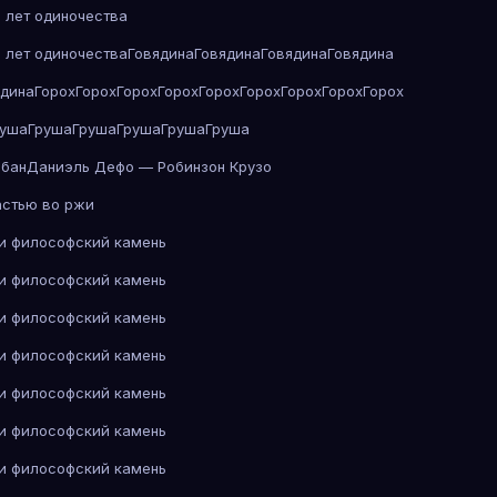
 лет одиночества
 лет одиночества
Говядина
Говядина
Говядина
Говядина
ядина
Горох
Горох
Горох
Горох
Горох
Горох
Горох
Горох
Горох
руша
Груша
Груша
Груша
Груша
Груша
абан
Даниэль Дефо — Робинзон Крузо
астью во ржи
 и философский камень
 и философский камень
 и философский камень
 и философский камень
 и философский камень
 и философский камень
 и философский камень