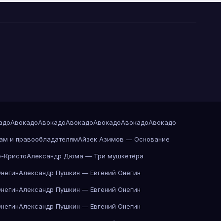
адо
Авокадо
Авокадо
Авокадо
Авокадо
Авокадо
Авокадо
ам и правообладателям
Айзек Азимов — Основание
-Кристо
Александр Дюма — Три мушкетёра
Онегин
Александр Пушкин — Евгений Онегин
Онегин
Александр Пушкин — Евгений Онегин
Онегин
Александр Пушкин — Евгений Онегин