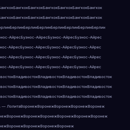
Бангкок
Бангкок
Бангкок
Бангкок
Бангкок
Бангкок
Бангкок
Бангкок
Бангкок
Бангкок
Бангкок
Бангкок
Бангкок
Бангкок
ерлин
Берлин
Берлин
Берлин
Берлин
Берлин
Берлин
Берлин
энос-Айрес
Буэнос-Айрес
Буэнос-Айрес
Буэнос-Айрес
энос-Айрес
Буэнос-Айрес
Буэнос-Айрес
Буэнос-Айрес
энос-Айрес
Буэнос-Айрес
Буэнос-Айрес
Буэнос-Айрес
энос-Айрес
Буэнос-Айрес
Буэнос-Айрес
Буэнос-Айрес
восток
Владивосток
Владивосток
Владивосток
Владивосток
восток
Владивосток
Владивосток
Владивосток
Владивосток
восток
Владивосток
Владивосток
Владивосток
Владивосток
в — Лолита
Воронеж
Воронеж
Воронеж
Воронеж
Воронеж
неж
Воронеж
Воронеж
Воронеж
Воронеж
Воронеж
Воронеж
неж
Воронеж
Воронеж
Воронеж
Воронеж