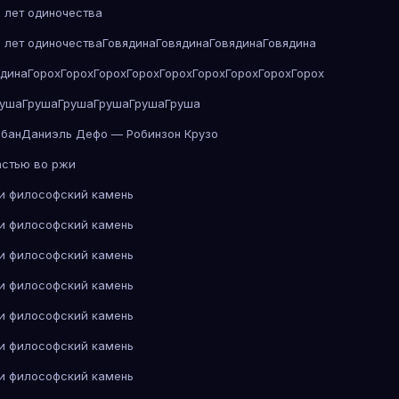
 лет одиночества
 лет одиночества
Говядина
Говядина
Говядина
Говядина
ядина
Горох
Горох
Горох
Горох
Горох
Горох
Горох
Горох
Горох
руша
Груша
Груша
Груша
Груша
Груша
абан
Даниэль Дефо — Робинзон Крузо
астью во ржи
 и философский камень
 и философский камень
 и философский камень
 и философский камень
 и философский камень
 и философский камень
 и философский камень