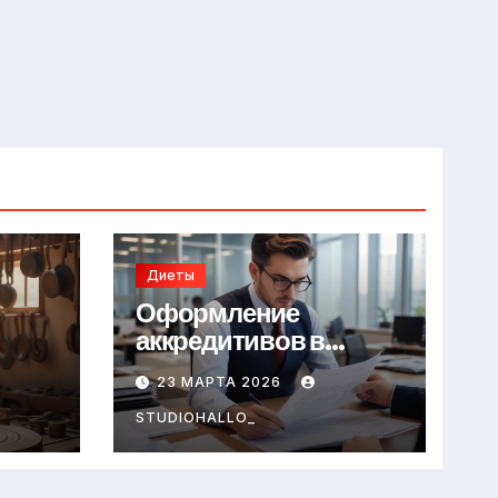
Диеты
Оформление
аккредитивов в
международной
23 МАРТА 2026
торговле
STUDIOHALLO_