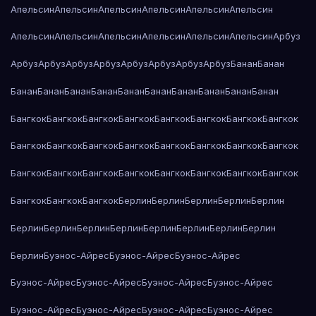
Апельсин
Апельсин
Апельсин
Апельсин
Апельсин
Апельсин
Апельсин
Апельсин
Апельсин
Апельсин
Апельсин
Апельсин
Арбуз
Арбуз
Арбуз
Арбуз
Арбуз
Арбуз
Арбуз
Арбуз
Арбуз
Банан
Банан
Банан
Банан
Банан
Банан
Банан
Банан
Банан
Банан
Банан
Банан
Бангкок
Бангкок
Бангкок
Бангкок
Бангкок
Бангкок
Бангкок
Бангкок
Бангкок
Бангкок
Бангкок
Бангкок
Бангкок
Бангкок
Бангкок
Бангкок
Бангкок
Бангкок
Бангкок
Бангкок
Бангкок
Бангкок
Бангкок
Бангкок
Бангкок
Бангкок
Бангкок
Берлин
Берлин
Берлин
Берлин
Берлин
Берлин
Берлин
Берлин
Берлин
Берлин
Берлин
Берлин
Берлин
Берлин
Буэнос-Айрес
Буэнос-Айрес
Буэнос-Айрес
Буэнос-Айрес
Буэнос-Айрес
Буэнос-Айрес
Буэнос-Айрес
Буэнос-Айрес
Буэнос-Айрес
Буэнос-Айрес
Буэнос-Айрес