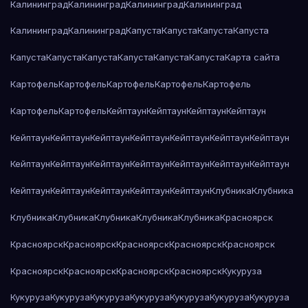
Калининград
Калининград
Калининград
Калининград
Калининград
Калининград
Капуста
Капуста
Капуста
Капуста
Капуста
Капуста
Капуста
Капуста
Капуста
Капуста
Карта сайта
Картофель
Картофель
Картофель
Картофель
Картофель
Картофель
Картофель
Кейптаун
Кейптаун
Кейптаун
Кейптаун
Кейптаун
Кейптаун
Кейптаун
Кейптаун
Кейптаун
Кейптаун
Кейптаун
Кейптаун
Кейптаун
Кейптаун
Кейптаун
Кейптаун
Кейптаун
Кейптаун
Кейптаун
Кейптаун
Кейптаун
Кейптаун
Кейптаун
Клубника
Клубника
Клубника
Клубника
Клубника
Клубника
Клубника
Красноярск
Красноярск
Красноярск
Красноярск
Красноярск
Красноярск
Красноярск
Красноярск
Красноярск
Красноярск
Кукуруза
Кукуруза
Кукуруза
Кукуруза
Кукуруза
Кукуруза
Кукуруза
Кукуруза