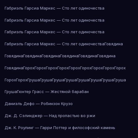
Габриэль Гарсиа Маркес — Сто лет одиночества
Габриэль Гарсиа Маркес — Сто лет одиночества
Габриэль Гарсиа Маркес — Сто лет одиночества
Габриэль Гарсиа Маркес — Сто лет одиночества
Говядина
Говядина
Говядина
Говядина
Говядина
Говядина
Говядина
Говядина
Горох
Горох
Горох
Горох
Горох
Горох
Горох
Горох
Горох
Горох
Горох
Груша
Груша
Груша
Груша
Груша
Груша
Груша
Груша
Груша
Гюнтер Грасс — Жестяной барабан
Даниэль Дефо — Робинзон Крузо
Дж. Д. Сэлинджер — Над пропастью во ржи
Дж. К. Роулинг — Гарри Поттер и философский камень