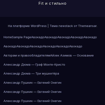
Fit и стильно
На платформе WordPress
|
Тема newstack от
Themeansar
.
Home
Sample Page
Авокадо
Авокадо
Авокадо
Авокадо
Авокадо
Авокадо
Авокадо
Авокадо
Авокадо
Авокадо
Авокадо
Авторам и правообладателям
Айзек Азимов — Основание
Александр Дюма — Граф Монте-Кристо
Александр Дюма — Три мушкетёра
Александр Пушкин — Евгений Онегин
Александр Пушкин — Евгений Онегин
Александр Пушкин — Евгений Онегин