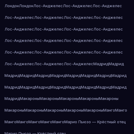
Лондон
Лондон
Лос-Анджелес
Лос-Анджелес
Лос-Анджелес
Лос-Анджелес
Лос-Анджелес
Лос-Анджелес
Лос-Анджелес
Лос-Анджелес
Лос-Анджелес
Лос-Анджелес
Лос-Анджелес
Лос-Анджелес
Лос-Анджелес
Лос-Анджелес
Лос-Анджелес
Лос-Анджелес
Лос-Анджелес
Лос-Анджелес
Лос-Анджелес
Лос-Анджелес
Лос-Анджелес
Лос-Анджелес
Мадрид
Мадрид
Мадрид
Мадрид
Мадрид
Мадрид
Мадрид
Мадрид
Мадрид
Мадрид
Мадрид
Мадрид
Мадрид
Мадрид
Мадрид
Мадрид
Мадрид
Мадрид
Мадрид
Макароны
Макароны
Макароны
Макароны
Макароны
Макароны
Макароны
Макароны
Макароны
Макароны
Манго
Манго
Манго
Манго
Манго
Манго
Манго
Марио Пьюзо — Крёстный отец
Марио Пьюзо — Крёстный отец