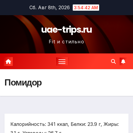
Перейти
Сб. Авг 8th, 2026
3:54:43 AM
к
содержимому
uae-trips.ru
Fit и стильно
Помидор
Калорийность: 341 ккал, Белки: 23.9 г, Жиры: