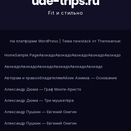
uae-trips.ru
Fit и стильно
На платформе WordPress
|
Тема newstack от
Themeansar
.
Home
Sample Page
Авокадо
Авокадо
Авокадо
Авокадо
Авокадо
Авокадо
Авокадо
Авокадо
Авокадо
Авокадо
Авокадо
Авторам и правообладателям
Айзек Азимов — Основание
Александр Дюма — Граф Монте-Кристо
Александр Дюма — Три мушкетёра
Александр Пушкин — Евгений Онегин
Александр Пушкин — Евгений Онегин