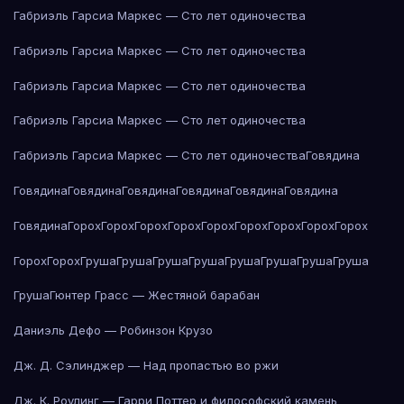
Габриэль Гарсиа Маркес — Сто лет одиночества
Габриэль Гарсиа Маркес — Сто лет одиночества
Габриэль Гарсиа Маркес — Сто лет одиночества
Габриэль Гарсиа Маркес — Сто лет одиночества
Габриэль Гарсиа Маркес — Сто лет одиночества
Говядина
Говядина
Говядина
Говядина
Говядина
Говядина
Говядина
Говядина
Горох
Горох
Горох
Горох
Горох
Горох
Горох
Горох
Горох
Горох
Горох
Груша
Груша
Груша
Груша
Груша
Груша
Груша
Груша
Груша
Гюнтер Грасс — Жестяной барабан
Даниэль Дефо — Робинзон Крузо
Дж. Д. Сэлинджер — Над пропастью во ржи
Дж. К. Роулинг — Гарри Поттер и философский камень