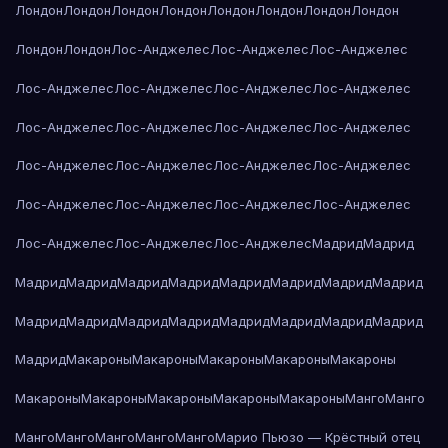
Лондон
Лондон
Лондон
Лондон
Лондон
Лондон
Лондон
Лондон
Лондон
Лондон
Лос-Анджелес
Лос-Анджелес
Лос-Анджелес
Лос-Анджелес
Лос-Анджелес
Лос-Анджелес
Лос-Анджелес
Лос-Анджелес
Лос-Анджелес
Лос-Анджелес
Лос-Анджелес
Лос-Анджелес
Лос-Анджелес
Лос-Анджелес
Лос-Анджелес
Лос-Анджелес
Лос-Анджелес
Лос-Анджелес
Лос-Анджелес
Лос-Анджелес
Лос-Анджелес
Лос-Анджелес
Мадрид
Мадрид
Мадрид
Мадрид
Мадрид
Мадрид
Мадрид
Мадрид
Мадрид
Мадрид
Мадрид
Мадрид
Мадрид
Мадрид
Мадрид
Мадрид
Мадрид
Мадрид
Мадрид
Макароны
Макароны
Макароны
Макароны
Макароны
Макароны
Макароны
Макароны
Макароны
Макароны
Манго
Манго
Манго
Манго
Манго
Манго
Манго
Марио Пьюзо — Крёстный отец