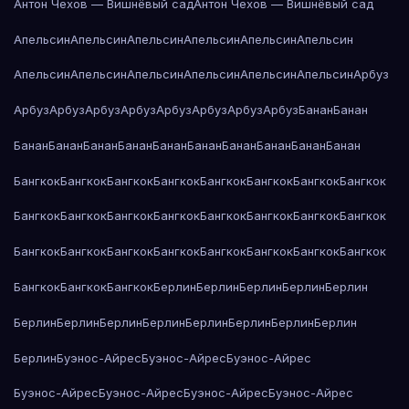
Антон Чехов — Вишнёвый сад
Антон Чехов — Вишнёвый сад
Апельсин
Апельсин
Апельсин
Апельсин
Апельсин
Апельсин
Апельсин
Апельсин
Апельсин
Апельсин
Апельсин
Апельсин
Арбуз
Арбуз
Арбуз
Арбуз
Арбуз
Арбуз
Арбуз
Арбуз
Арбуз
Банан
Банан
Банан
Банан
Банан
Банан
Банан
Банан
Банан
Банан
Банан
Банан
Бангкок
Бангкок
Бангкок
Бангкок
Бангкок
Бангкок
Бангкок
Бангкок
Бангкок
Бангкок
Бангкок
Бангкок
Бангкок
Бангкок
Бангкок
Бангкок
Бангкок
Бангкок
Бангкок
Бангкок
Бангкок
Бангкок
Бангкок
Бангкок
Бангкок
Бангкок
Бангкок
Берлин
Берлин
Берлин
Берлин
Берлин
Берлин
Берлин
Берлин
Берлин
Берлин
Берлин
Берлин
Берлин
Берлин
Буэнос-Айрес
Буэнос-Айрес
Буэнос-Айрес
Буэнос-Айрес
Буэнос-Айрес
Буэнос-Айрес
Буэнос-Айрес