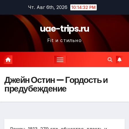
Перейти
Чт. Авг 6th, 2026
10:14:33 PM
к
содержимому
uae-trips.ru
Fit и стильно
Джейн Остин — Гордость и
предубеждение