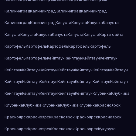
Калининград
Калининград
Калининград
Калининград
Калининград
Калининград
Капуста
Капуста
Капуста
Капуста
Капуста
Капуста
Капуста
Капуста
Капуста
Капуста
Карта сайта
Картофель
Картофель
Картофель
Картофель
Картофель
Картофель
Картофель
Кейптаун
Кейптаун
Кейптаун
Кейптаун
Кейптаун
Кейптаун
Кейптаун
Кейптаун
Кейптаун
Кейптаун
Кейптаун
Кейптаун
Кейптаун
Кейптаун
Кейптаун
Кейптаун
Кейптаун
Кейптаун
Кейптаун
Кейптаун
Кейптаун
Кейптаун
Кейптаун
Клубника
Клубника
Клубника
Клубника
Клубника
Клубника
Клубника
Красноярск
Красноярск
Красноярск
Красноярск
Красноярск
Красноярск
Красноярск
Красноярск
Красноярск
Красноярск
Кукуруза