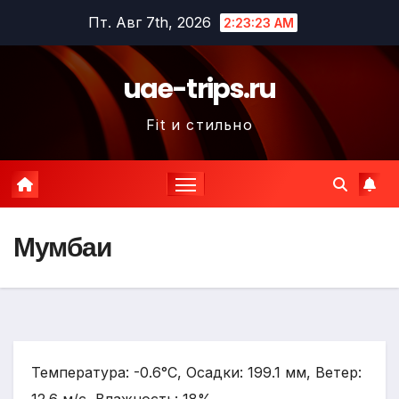
Перейти
Пт. Авг 7th, 2026
2:23:25 AM
к
содержимому
uae-trips.ru
Fit и стильно
Мумбаи
Температура: -0.6°C, Осадки: 199.1 мм, Ветер: