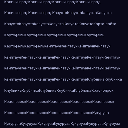
Калининград
Калининград
Калининград
Калининград
Калининград
Калининград
Капуста
Капуста
Капуста
Капуста
Капуста
Капуста
Капуста
Капуста
Капуста
Капуста
Карта сайта
Картофель
Картофель
Картофель
Картофель
Картофель
Картофель
Картофель
Кейптаун
Кейптаун
Кейптаун
Кейптаун
Кейптаун
Кейптаун
Кейптаун
Кейптаун
Кейптаун
Кейптаун
Кейптаун
Кейптаун
Кейптаун
Кейптаун
Кейптаун
Кейптаун
Кейптаун
Кейптаун
Кейптаун
Кейптаун
Кейптаун
Кейптаун
Кейптаун
Клубника
Клубника
Клубника
Клубника
Клубника
Клубника
Клубника
Красноярск
Красноярск
Красноярск
Красноярск
Красноярск
Красноярск
Красноярск
Красноярск
Красноярск
Красноярск
Кукуруза
Кукуруза
Кукуруза
Кукуруза
Кукуруза
Кукуруза
Кукуруза
Кукуруза