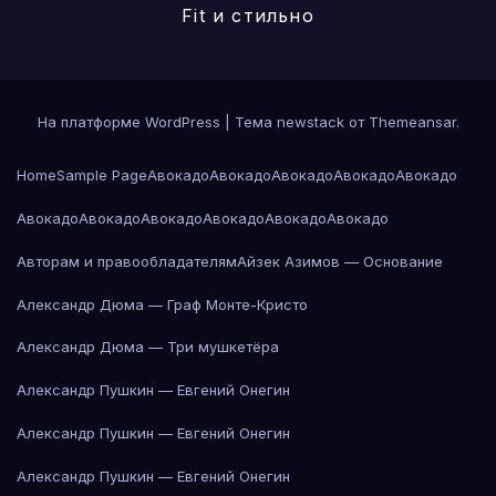
Fit и стильно
На платформе WordPress
|
Тема newstack от
Themeansar
.
Home
Sample Page
Авокадо
Авокадо
Авокадо
Авокадо
Авокадо
Авокадо
Авокадо
Авокадо
Авокадо
Авокадо
Авокадо
Авторам и правообладателям
Айзек Азимов — Основание
Александр Дюма — Граф Монте-Кристо
Александр Дюма — Три мушкетёра
Александр Пушкин — Евгений Онегин
Александр Пушкин — Евгений Онегин
Александр Пушкин — Евгений Онегин