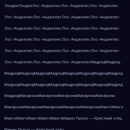
Лондон
Лондон
Лос-Анджелес
Лос-Анджелес
Лос-Анджелес
Лос-Анджелес
Лос-Анджелес
Лос-Анджелес
Лос-Анджелес
Лос-Анджелес
Лос-Анджелес
Лос-Анджелес
Лос-Анджелес
Лос-Анджелес
Лос-Анджелес
Лос-Анджелес
Лос-Анджелес
Лос-Анджелес
Лос-Анджелес
Лос-Анджелес
Лос-Анджелес
Лос-Анджелес
Лос-Анджелес
Лос-Анджелес
Мадрид
Мадрид
Мадрид
Мадрид
Мадрид
Мадрид
Мадрид
Мадрид
Мадрид
Мадрид
Мадрид
Мадрид
Мадрид
Мадрид
Мадрид
Мадрид
Мадрид
Мадрид
Мадрид
Макароны
Макароны
Макароны
Макароны
Макароны
Макароны
Макароны
Макароны
Макароны
Макароны
Манго
Манго
Манго
Манго
Манго
Манго
Манго
Марио Пьюзо — Крёстный отец
Марио Пьюзо — Крёстный отец