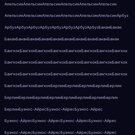
Апельсин
Апельсин
Апельсин
Апельсин
Апельсин
Апельсин
Апельсин
Апельсин
Апельсин
Апельсин
Апельсин
Апельсин
Арбуз
Арбуз
Арбуз
Арбуз
Арбуз
Арбуз
Арбуз
Арбуз
Арбуз
Банан
Банан
Банан
Банан
Банан
Банан
Банан
Банан
Банан
Банан
Банан
Банан
Бангкок
Бангкок
Бангкок
Бангкок
Бангкок
Бангкок
Бангкок
Бангкок
Бангкок
Бангкок
Бангкок
Бангкок
Бангкок
Бангкок
Бангкок
Бангкок
Бангкок
Бангкок
Бангкок
Бангкок
Бангкок
Бангкок
Бангкок
Бангкок
Бангкок
Бангкок
Бангкок
Берлин
Берлин
Берлин
Берлин
Берлин
Берлин
Берлин
Берлин
Берлин
Берлин
Берлин
Берлин
Берлин
Берлин
Буэнос-Айрес
Буэнос-Айрес
Буэнос-Айрес
Буэнос-Айрес
Буэнос-Айрес
Буэнос-Айрес
Буэнос-Айрес
Буэнос-Айрес
Буэнос-Айрес
Буэнос-Айрес
Буэнос-Айрес