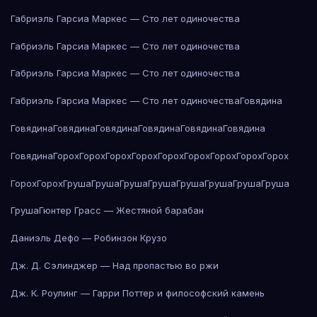
Габриэль Гарсиа Маркес — Сто лет одиночества
Габриэль Гарсиа Маркес — Сто лет одиночества
Габриэль Гарсиа Маркес — Сто лет одиночества
Габриэль Гарсиа Маркес — Сто лет одиночества
Говядина
Говядина
Говядина
Говядина
Говядина
Говядина
Говядина
Говядина
Горох
Горох
Горох
Горох
Горох
Горох
Горох
Горох
Горох
Горох
Горох
Груша
Груша
Груша
Груша
Груша
Груша
Груша
Груша
Груша
Гюнтер Грасс — Жестяной барабан
Даниэль Дефо — Робинзон Крузо
Дж. Д. Сэлинджер — Над пропастью во ржи
Дж. К. Роулинг — Гарри Поттер и философский камень