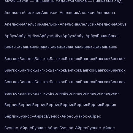
Антон Чехов — Вишнёвый сад
Антон Чехов — Вишнёвый сад
Апельсин
Апельсин
Апельсин
Апельсин
Апельсин
Апельсин
Апельсин
Апельсин
Апельсин
Апельсин
Апельсин
Апельсин
Арбуз
Арбуз
Арбуз
Арбуз
Арбуз
Арбуз
Арбуз
Арбуз
Арбуз
Банан
Банан
Банан
Банан
Банан
Банан
Банан
Банан
Банан
Банан
Банан
Банан
Бангкок
Бангкок
Бангкок
Бангкок
Бангкок
Бангкок
Бангкок
Бангкок
Бангкок
Бангкок
Бангкок
Бангкок
Бангкок
Бангкок
Бангкок
Бангкок
Бангкок
Бангкок
Бангкок
Бангкок
Бангкок
Бангкок
Бангкок
Бангкок
Бангкок
Бангкок
Бангкок
Берлин
Берлин
Берлин
Берлин
Берлин
Берлин
Берлин
Берлин
Берлин
Берлин
Берлин
Берлин
Берлин
Берлин
Буэнос-Айрес
Буэнос-Айрес
Буэнос-Айрес
Буэнос-Айрес
Буэнос-Айрес
Буэнос-Айрес
Буэнос-Айрес