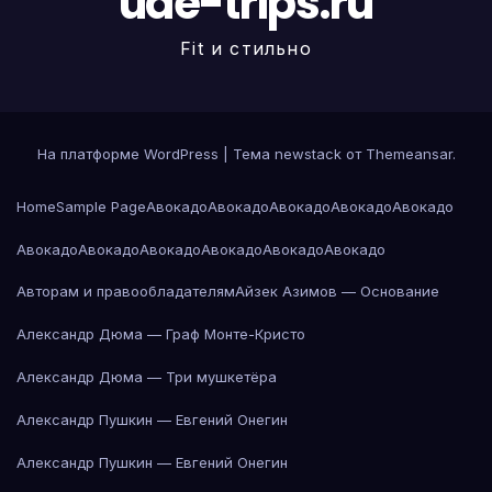
uae-trips.ru
Fit и стильно
На платформе WordPress
|
Тема newstack от
Themeansar
.
Home
Sample Page
Авокадо
Авокадо
Авокадо
Авокадо
Авокадо
Авокадо
Авокадо
Авокадо
Авокадо
Авокадо
Авокадо
Авторам и правообладателям
Айзек Азимов — Основание
Александр Дюма — Граф Монте-Кристо
Александр Дюма — Три мушкетёра
Александр Пушкин — Евгений Онегин
Александр Пушкин — Евгений Онегин