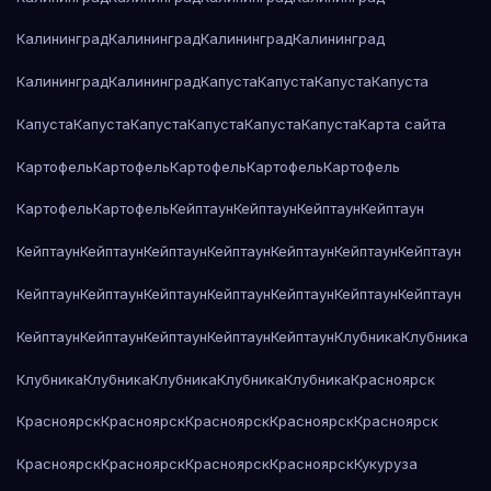
Калининград
Калининград
Калининград
Калининград
Калининград
Калининград
Капуста
Капуста
Капуста
Капуста
Капуста
Капуста
Капуста
Капуста
Капуста
Капуста
Карта сайта
Картофель
Картофель
Картофель
Картофель
Картофель
Картофель
Картофель
Кейптаун
Кейптаун
Кейптаун
Кейптаун
Кейптаун
Кейптаун
Кейптаун
Кейптаун
Кейптаун
Кейптаун
Кейптаун
Кейптаун
Кейптаун
Кейптаун
Кейптаун
Кейптаун
Кейптаун
Кейптаун
Кейптаун
Кейптаун
Кейптаун
Кейптаун
Кейптаун
Клубника
Клубника
Клубника
Клубника
Клубника
Клубника
Клубника
Красноярск
Красноярск
Красноярск
Красноярск
Красноярск
Красноярск
Красноярск
Красноярск
Красноярск
Красноярск
Кукуруза