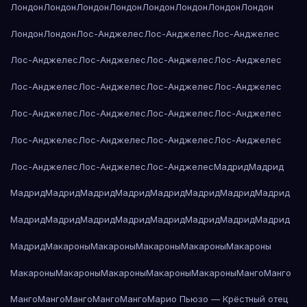
Лондон
Лондон
Лондон
Лондон
Лондон
Лондон
Лондон
Лондон
Лондон
Лондон
Лос-Анджелес
Лос-Анджелес
Лос-Анджелес
Лос-Анджелес
Лос-Анджелес
Лос-Анджелес
Лос-Анджелес
Лос-Анджелес
Лос-Анджелес
Лос-Анджелес
Лос-Анджелес
Лос-Анджелес
Лос-Анджелес
Лос-Анджелес
Лос-Анджелес
Лос-Анджелес
Лос-Анджелес
Лос-Анджелес
Лос-Анджелес
Лос-Анджелес
Лос-Анджелес
Лос-Анджелес
Мадрид
Мадрид
Мадрид
Мадрид
Мадрид
Мадрид
Мадрид
Мадрид
Мадрид
Мадрид
Мадрид
Мадрид
Мадрид
Мадрид
Мадрид
Мадрид
Мадрид
Мадрид
Мадрид
Макароны
Макароны
Макароны
Макароны
Макароны
Макароны
Макароны
Макароны
Макароны
Макароны
Манго
Манго
Манго
Манго
Манго
Манго
Манго
Марио Пьюзо — Крёстный отец