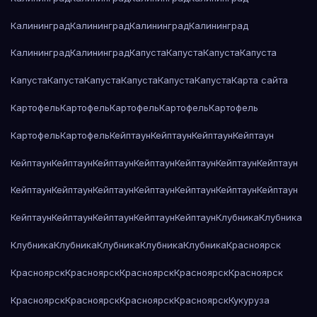
Калининград
Калининград
Калининград
Калининград
Калининград
Калининград
Капуста
Капуста
Капуста
Капуста
Капуста
Капуста
Капуста
Капуста
Капуста
Капуста
Карта сайта
Картофель
Картофель
Картофель
Картофель
Картофель
Картофель
Картофель
Кейптаун
Кейптаун
Кейптаун
Кейптаун
Кейптаун
Кейптаун
Кейптаун
Кейптаун
Кейптаун
Кейптаун
Кейптаун
Кейптаун
Кейптаун
Кейптаун
Кейптаун
Кейптаун
Кейптаун
Кейптаун
Кейптаун
Кейптаун
Кейптаун
Кейптаун
Кейптаун
Клубника
Клубника
Клубника
Клубника
Клубника
Клубника
Клубника
Красноярск
Красноярск
Красноярск
Красноярск
Красноярск
Красноярск
Красноярск
Красноярск
Красноярск
Красноярск
Кукуруза