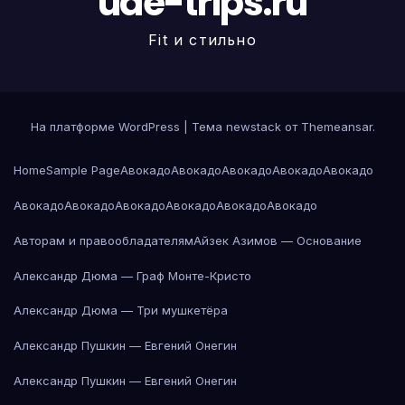
uae-trips.ru
Fit и стильно
На платформе WordPress
|
Тема newstack от
Themeansar
.
Home
Sample Page
Авокадо
Авокадо
Авокадо
Авокадо
Авокадо
Авокадо
Авокадо
Авокадо
Авокадо
Авокадо
Авокадо
Авторам и правообладателям
Айзек Азимов — Основание
Александр Дюма — Граф Монте-Кристо
Александр Дюма — Три мушкетёра
Александр Пушкин — Евгений Онегин
Александр Пушкин — Евгений Онегин