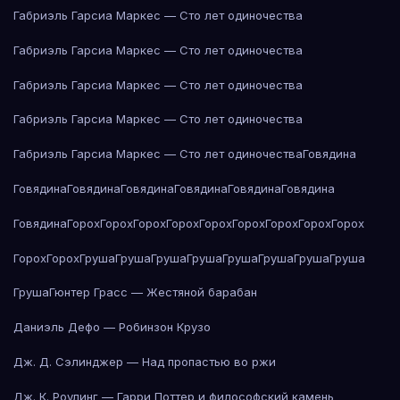
Габриэль Гарсиа Маркес — Сто лет одиночества
Габриэль Гарсиа Маркес — Сто лет одиночества
Габриэль Гарсиа Маркес — Сто лет одиночества
Габриэль Гарсиа Маркес — Сто лет одиночества
Габриэль Гарсиа Маркес — Сто лет одиночества
Говядина
Говядина
Говядина
Говядина
Говядина
Говядина
Говядина
Говядина
Горох
Горох
Горох
Горох
Горох
Горох
Горох
Горох
Горох
Горох
Горох
Груша
Груша
Груша
Груша
Груша
Груша
Груша
Груша
Груша
Гюнтер Грасс — Жестяной барабан
Даниэль Дефо — Робинзон Крузо
Дж. Д. Сэлинджер — Над пропастью во ржи
Дж. К. Роулинг — Гарри Поттер и философский камень