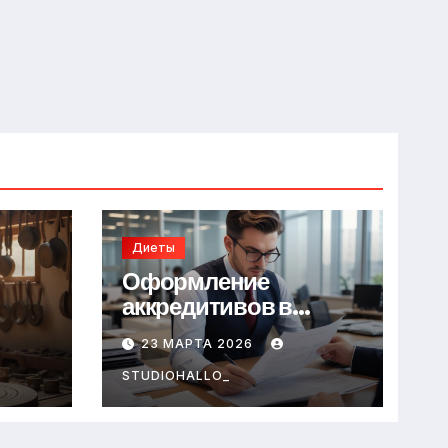
Диеты
Оформление
аккредитивов в
международной
23 МАРТА 2026
торговле
STUDIOHALLO_