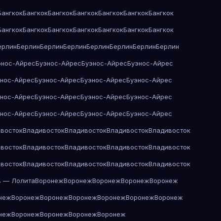
Бангкок
Бангкок
Бангкок
Бангкок
Бангкок
Бангкок
Бангкок
Бангкок
Бангкок
Бангкок
Бангкок
Бангкок
Бангкок
Бангкок
ерлин
Берлин
Берлин
Берлин
Берлин
Берлин
Берлин
Берлин
энос-Айрес
Буэнос-Айрес
Буэнос-Айрес
Буэнос-Айрес
энос-Айрес
Буэнос-Айрес
Буэнос-Айрес
Буэнос-Айрес
энос-Айрес
Буэнос-Айрес
Буэнос-Айрес
Буэнос-Айрес
энос-Айрес
Буэнос-Айрес
Буэнос-Айрес
Буэнос-Айрес
восток
Владивосток
Владивосток
Владивосток
Владивосток
восток
Владивосток
Владивосток
Владивосток
Владивосток
восток
Владивосток
Владивосток
Владивосток
Владивосток
в — Лолита
Воронеж
Воронеж
Воронеж
Воронеж
Воронеж
неж
Воронеж
Воронеж
Воронеж
Воронеж
Воронеж
Воронеж
неж
Воронеж
Воронеж
Воронеж
Воронеж