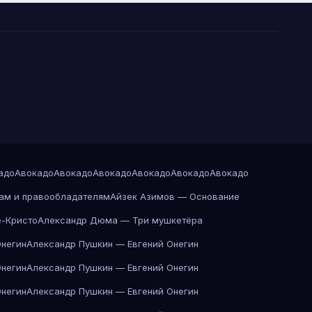
адо
Авокадо
Авокадо
Авокадо
Авокадо
Авокадо
Авокадо
ам и правообладателям
Айзек Азимов — Основание
-Кристо
Александр Дюма — Три мушкетёра
Онегин
Александр Пушкин — Евгений Онегин
Онегин
Александр Пушкин — Евгений Онегин
Онегин
Александр Пушкин — Евгений Онегин