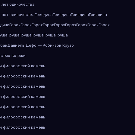
 лет одиночества
 лет одиночества
Говядина
Говядина
Говядина
Говядина
ядина
Горох
Горох
Горох
Горох
Горох
Горох
Горох
Горох
Горох
руша
Груша
Груша
Груша
Груша
Груша
абан
Даниэль Дефо — Робинзон Крузо
астью во ржи
 и философский камень
 и философский камень
 и философский камень
 и философский камень
 и философский камень
 и философский камень
 и философский камень