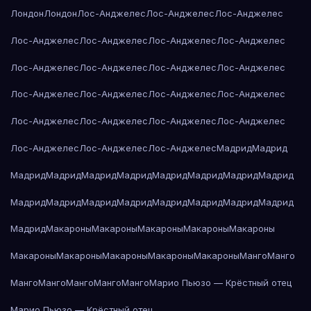
Лондон
Лондон
Лос-Анджелес
Лос-Анджелес
Лос-Анджелес
Лос-Анджелес
Лос-Анджелес
Лос-Анджелес
Лос-Анджелес
Лос-Анджелес
Лос-Анджелес
Лос-Анджелес
Лос-Анджелес
Лос-Анджелес
Лос-Анджелес
Лос-Анджелес
Лос-Анджелес
Лос-Анджелес
Лос-Анджелес
Лос-Анджелес
Лос-Анджелес
Лос-Анджелес
Лос-Анджелес
Лос-Анджелес
Мадрид
Мадрид
Мадрид
Мадрид
Мадрид
Мадрид
Мадрид
Мадрид
Мадрид
Мадрид
Мадрид
Мадрид
Мадрид
Мадрид
Мадрид
Мадрид
Мадрид
Мадрид
Мадрид
Макароны
Макароны
Макароны
Макароны
Макароны
Макароны
Макароны
Макароны
Макароны
Макароны
Манго
Манго
Манго
Манго
Манго
Манго
Манго
Марио Пьюзо — Крёстный отец
Марио Пьюзо — Крёстный отец