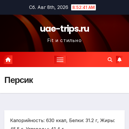
Перейти
Сб. Авг 8th, 2026
8:52:42 AM
к
содержимому
uae-trips.ru
Fit и стильно
Персик
Калорийность: 630 ккал, Белки: 31.2 г, Жиры: