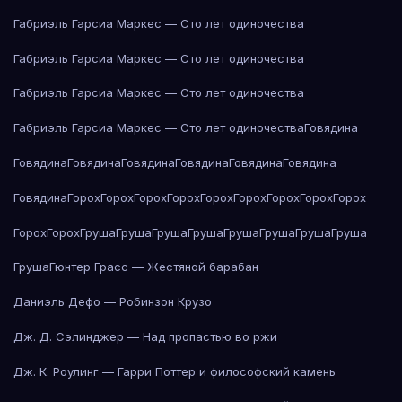
Габриэль Гарсиа Маркес — Сто лет одиночества
Габриэль Гарсиа Маркес — Сто лет одиночества
Габриэль Гарсиа Маркес — Сто лет одиночества
Габриэль Гарсиа Маркес — Сто лет одиночества
Говядина
Говядина
Говядина
Говядина
Говядина
Говядина
Говядина
Говядина
Горох
Горох
Горох
Горох
Горох
Горох
Горох
Горох
Горох
Горох
Горох
Груша
Груша
Груша
Груша
Груша
Груша
Груша
Груша
Груша
Гюнтер Грасс — Жестяной барабан
Даниэль Дефо — Робинзон Крузо
Дж. Д. Сэлинджер — Над пропастью во ржи
Дж. К. Роулинг — Гарри Поттер и философский камень