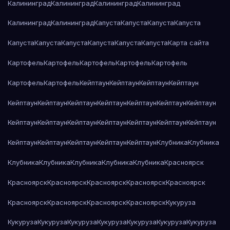
Калининград
Калининград
Калининград
Калининград
Калининград
Калининград
Капуста
Капуста
Капуста
Капуста
Капуста
Капуста
Капуста
Капуста
Капуста
Капуста
Карта сайта
Картофель
Картофель
Картофель
Картофель
Картофель
Картофель
Картофель
Кейптаун
Кейптаун
Кейптаун
Кейптаун
Кейптаун
Кейптаун
Кейптаун
Кейптаун
Кейптаун
Кейптаун
Кейптаун
Кейптаун
Кейптаун
Кейптаун
Кейптаун
Кейптаун
Кейптаун
Кейптаун
Кейптаун
Кейптаун
Кейптаун
Кейптаун
Кейптаун
Клубника
Клубника
Клубника
Клубника
Клубника
Клубника
Клубника
Красноярск
Красноярск
Красноярск
Красноярск
Красноярск
Красноярск
Красноярск
Красноярск
Красноярск
Красноярск
Кукуруза
Кукуруза
Кукуруза
Кукуруза
Кукуруза
Кукуруза
Кукуруза
Кукуруза