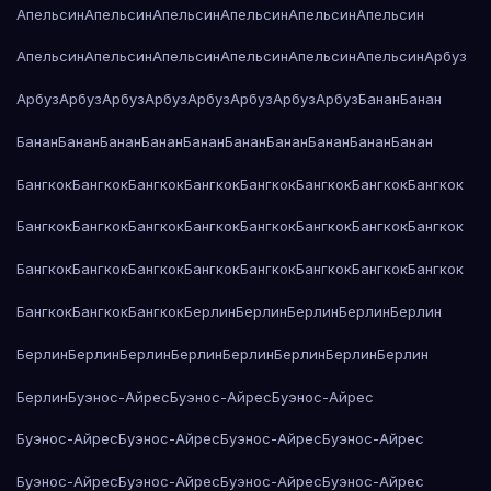
Апельсин
Апельсин
Апельсин
Апельсин
Апельсин
Апельсин
Апельсин
Апельсин
Апельсин
Апельсин
Апельсин
Апельсин
Арбуз
Арбуз
Арбуз
Арбуз
Арбуз
Арбуз
Арбуз
Арбуз
Арбуз
Банан
Банан
Банан
Банан
Банан
Банан
Банан
Банан
Банан
Банан
Банан
Банан
Бангкок
Бангкок
Бангкок
Бангкок
Бангкок
Бангкок
Бангкок
Бангкок
Бангкок
Бангкок
Бангкок
Бангкок
Бангкок
Бангкок
Бангкок
Бангкок
Бангкок
Бангкок
Бангкок
Бангкок
Бангкок
Бангкок
Бангкок
Бангкок
Бангкок
Бангкок
Бангкок
Берлин
Берлин
Берлин
Берлин
Берлин
Берлин
Берлин
Берлин
Берлин
Берлин
Берлин
Берлин
Берлин
Берлин
Буэнос-Айрес
Буэнос-Айрес
Буэнос-Айрес
Буэнос-Айрес
Буэнос-Айрес
Буэнос-Айрес
Буэнос-Айрес
Буэнос-Айрес
Буэнос-Айрес
Буэнос-Айрес
Буэнос-Айрес