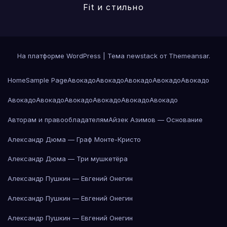
Fit и стильно
На платформе WordPress
|
Тема newstack от
Themeansar
.
Home
Sample Page
Авокадо
Авокадо
Авокадо
Авокадо
Авокадо
Авокадо
Авокадо
Авокадо
Авокадо
Авокадо
Авокадо
Авторам и правообладателям
Айзек Азимов — Основание
Александр Дюма — Граф Монте-Кристо
Александр Дюма — Три мушкетёра
Александр Пушкин — Евгений Онегин
Александр Пушкин — Евгений Онегин
Александр Пушкин — Евгений Онегин