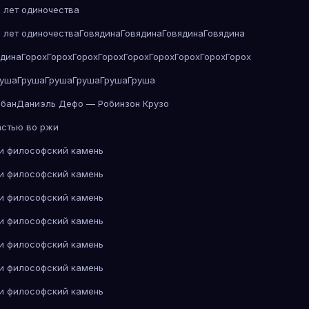
 лет одиночества
 лет одиночества
Говядина
Говядина
Говядина
Говядина
ядина
Горох
Горох
Горох
Горох
Горох
Горох
Горох
Горох
Горох
руша
Груша
Груша
Груша
Груша
Груша
абан
Даниэль Дефо — Робинзон Крузо
астью во ржи
 и философский камень
 и философский камень
 и философский камень
 и философский камень
 и философский камень
 и философский камень
 и философский камень