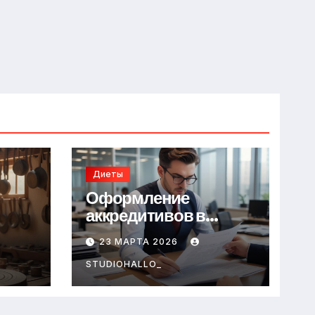
Диеты
Оформление
аккредитивов в
международной
23 МАРТА 2026
торговле
STUDIOHALLO_