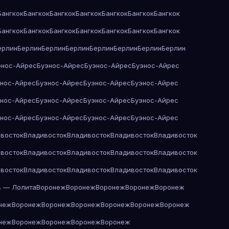
Бангкок
Бангкок
Бангкок
Бангкок
Бангкок
Бангкок
Бангкок
Бангкок
Бангкок
Бангкок
Бангкок
Бангкок
Бангкок
Бангкок
ерлин
Берлин
Берлин
Берлин
Берлин
Берлин
Берлин
Берлин
энос-Айрес
Буэнос-Айрес
Буэнос-Айрес
Буэнос-Айрес
энос-Айрес
Буэнос-Айрес
Буэнос-Айрес
Буэнос-Айрес
энос-Айрес
Буэнос-Айрес
Буэнос-Айрес
Буэнос-Айрес
энос-Айрес
Буэнос-Айрес
Буэнос-Айрес
Буэнос-Айрес
восток
Владивосток
Владивосток
Владивосток
Владивосток
восток
Владивосток
Владивосток
Владивосток
Владивосток
восток
Владивосток
Владивосток
Владивосток
Владивосток
в — Лолита
Воронеж
Воронеж
Воронеж
Воронеж
Воронеж
неж
Воронеж
Воронеж
Воронеж
Воронеж
Воронеж
Воронеж
неж
Воронеж
Воронеж
Воронеж
Воронеж