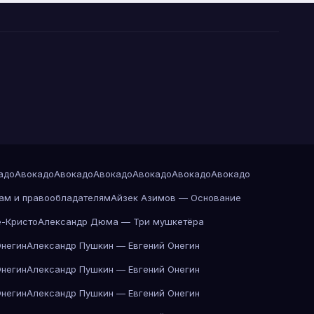
адо
Авокадо
Авокадо
Авокадо
Авокадо
Авокадо
Авокадо
ам и правообладателям
Айзек Азимов — Основание
-Кристо
Александр Дюма — Три мушкетёра
Онегин
Александр Пушкин — Евгений Онегин
Онегин
Александр Пушкин — Евгений Онегин
Онегин
Александр Пушкин — Евгений Онегин