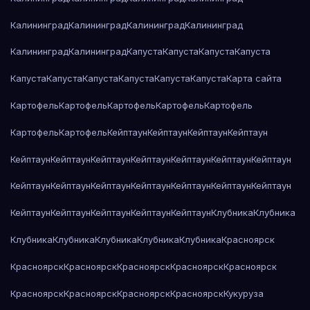
Калининград
Калининград
Калининград
Калининград
Калининград
Калининград
Капуста
Капуста
Капуста
Капуста
Капуста
Капуста
Капуста
Капуста
Капуста
Капуста
Карта сайта
Картофель
Картофель
Картофель
Картофель
Картофель
Картофель
Картофель
Кейптаун
Кейптаун
Кейптаун
Кейптаун
Кейптаун
Кейптаун
Кейптаун
Кейптаун
Кейптаун
Кейптаун
Кейптаун
Кейптаун
Кейптаун
Кейптаун
Кейптаун
Кейптаун
Кейптаун
Кейптаун
Кейптаун
Кейптаун
Кейптаун
Кейптаун
Кейптаун
Клубника
Клубника
Клубника
Клубника
Клубника
Клубника
Клубника
Красноярск
Красноярск
Красноярск
Красноярск
Красноярск
Красноярск
Красноярск
Красноярск
Красноярск
Красноярск
Кукуруза