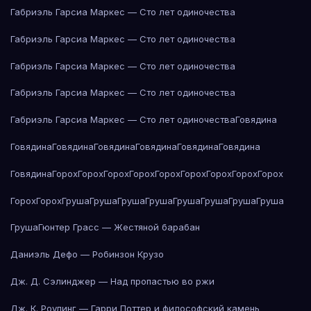
Габриэль Гарсиа Маркес — Сто лет одиночества
Габриэль Гарсиа Маркес — Сто лет одиночества
Габриэль Гарсиа Маркес — Сто лет одиночества
Габриэль Гарсиа Маркес — Сто лет одиночества
Габриэль Гарсиа Маркес — Сто лет одиночества
Говядина
Говядина
Говядина
Говядина
Говядина
Говядина
Говядина
Говядина
Горох
Горох
Горох
Горох
Горох
Горох
Горох
Горох
Горох
Горох
Горох
Груша
Груша
Груша
Груша
Груша
Груша
Груша
Груша
Груша
Гюнтер Грасс — Жестяной барабан
Даниэль Дефо — Робинзон Крузо
Дж. Д. Сэлинджер — Над пропастью во ржи
Дж. К. Роулинг — Гарри Поттер и философский камень