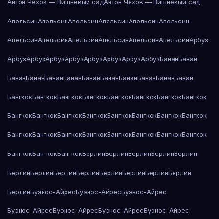
Антон Чехов — Вишнёвый сад
Антон Чехов — Вишнёвый сад
Апельсин
Апельсин
Апельсин
Апельсин
Апельсин
Апельсин
Апельсин
Апельсин
Апельсин
Апельсин
Апельсин
Апельсин
Арбуз
Арбуз
Арбуз
Арбуз
Арбуз
Арбуз
Арбуз
Арбуз
Арбуз
Банан
Банан
Банан
Банан
Банан
Банан
Банан
Банан
Банан
Банан
Банан
Банан
Бангкок
Бангкок
Бангкок
Бангкок
Бангкок
Бангкок
Бангкок
Бангкок
Бангкок
Бангкок
Бангкок
Бангкок
Бангкок
Бангкок
Бангкок
Бангкок
Бангкок
Бангкок
Бангкок
Бангкок
Бангкок
Бангкок
Бангкок
Бангкок
Бангкок
Бангкок
Бангкок
Берлин
Берлин
Берлин
Берлин
Берлин
Берлин
Берлин
Берлин
Берлин
Берлин
Берлин
Берлин
Берлин
Берлин
Буэнос-Айрес
Буэнос-Айрес
Буэнос-Айрес
Буэнос-Айрес
Буэнос-Айрес
Буэнос-Айрес
Буэнос-Айрес