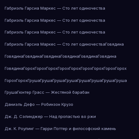
Габриэль Гарсиа Маркес — Сто лет одиночества
Габриэль Гарсиа Маркес — Сто лет одиночества
Габриэль Гарсиа Маркес — Сто лет одиночества
Габриэль Гарсиа Маркес — Сто лет одиночества
Говядина
Говядина
Говядина
Говядина
Говядина
Говядина
Говядина
Говядина
Горох
Горох
Горох
Горох
Горох
Горох
Горох
Горох
Горох
Горох
Горох
Груша
Груша
Груша
Груша
Груша
Груша
Груша
Груша
Груша
Гюнтер Грасс — Жестяной барабан
Даниэль Дефо — Робинзон Крузо
Дж. Д. Сэлинджер — Над пропастью во ржи
Дж. К. Роулинг — Гарри Поттер и философский камень