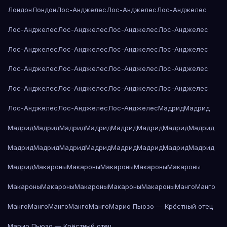
Лондон
Лондон
Лос-Анджелес
Лос-Анджелес
Лос-Анджелес
Лос-Анджелес
Лос-Анджелес
Лос-Анджелес
Лос-Анджелес
Лос-Анджелес
Лос-Анджелес
Лос-Анджелес
Лос-Анджелес
Лос-Анджелес
Лос-Анджелес
Лос-Анджелес
Лос-Анджелес
Лос-Анджелес
Лос-Анджелес
Лос-Анджелес
Лос-Анджелес
Лос-Анджелес
Лос-Анджелес
Лос-Анджелес
Мадрид
Мадрид
Мадрид
Мадрид
Мадрид
Мадрид
Мадрид
Мадрид
Мадрид
Мадрид
Мадрид
Мадрид
Мадрид
Мадрид
Мадрид
Мадрид
Мадрид
Мадрид
Мадрид
Макароны
Макароны
Макароны
Макароны
Макароны
Макароны
Макароны
Макароны
Макароны
Макароны
Манго
Манго
Манго
Манго
Манго
Манго
Манго
Марио Пьюзо — Крёстный отец
Марио Пьюзо — Крёстный отец