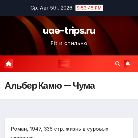
Перейти
Ср. Авг 5th, 2026
9:53:46 PM
к
содержимому
uae-trips.ru
Fit и стильно
Альбер Камю — Чума
Роман, 1947, 336 стр. жизнь в суровых