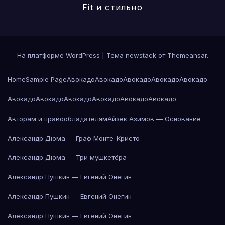
Fit и стильно
На платформе WordPress
|
Тема newstack от
Themeansar
.
Home
Sample Page
Авокадо
Авокадо
Авокадо
Авокадо
Авокадо
Авокадо
Авокадо
Авокадо
Авокадо
Авокадо
Авокадо
Авторам и правообладателям
Айзек Азимов — Основание
Александр Дюма — Граф Монте-Кристо
Александр Дюма — Три мушкетёра
Александр Пушкин — Евгений Онегин
Александр Пушкин — Евгений Онегин
Александр Пушкин — Евгений Онегин