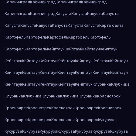
Калининград
Калининград
Калининград
Калининград
Калининград
Калининград
Капуста
Капуста
Капуста
Капуста
Капуста
Капуста
Капуста
Капуста
Капуста
Капуста
Карта сайта
Картофель
Картофель
Картофель
Картофель
Картофель
Картофель
Картофель
Кейптаун
Кейптаун
Кейптаун
Кейптаун
Кейптаун
Кейптаун
Кейптаун
Кейптаун
Кейптаун
Кейптаун
Кейптаун
Кейптаун
Кейптаун
Кейптаун
Кейптаун
Кейптаун
Кейптаун
Кейптаун
Кейптаун
Кейптаун
Кейптаун
Кейптаун
Кейптаун
Клубника
Клубника
Клубника
Клубника
Клубника
Клубника
Клубника
Красноярск
Красноярск
Красноярск
Красноярск
Красноярск
Красноярск
Красноярск
Красноярск
Красноярск
Красноярск
Кукуруза
Кукуруза
Кукуруза
Кукуруза
Кукуруза
Кукуруза
Кукуруза
Кукуруза