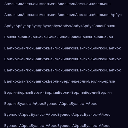
Апельсин
Апельсин
Апельсин
Апельсин
Апельсин
Апельсин
Апельсин
Апельсин
Апельсин
Апельсин
Апельсин
Апельсин
Арбуз
Арбуз
Арбуз
Арбуз
Арбуз
Арбуз
Арбуз
Арбуз
Арбуз
Банан
Банан
Банан
Банан
Банан
Банан
Банан
Банан
Банан
Банан
Банан
Банан
Бангкок
Бангкок
Бангкок
Бангкок
Бангкок
Бангкок
Бангкок
Бангкок
Бангкок
Бангкок
Бангкок
Бангкок
Бангкок
Бангкок
Бангкок
Бангкок
Бангкок
Бангкок
Бангкок
Бангкок
Бангкок
Бангкок
Бангкок
Бангкок
Бангкок
Бангкок
Бангкок
Берлин
Берлин
Берлин
Берлин
Берлин
Берлин
Берлин
Берлин
Берлин
Берлин
Берлин
Берлин
Берлин
Берлин
Буэнос-Айрес
Буэнос-Айрес
Буэнос-Айрес
Буэнос-Айрес
Буэнос-Айрес
Буэнос-Айрес
Буэнос-Айрес
Буэнос-Айрес
Буэнос-Айрес
Буэнос-Айрес
Буэнос-Айрес