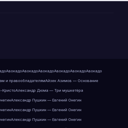
адо
Авокадо
Авокадо
Авокадо
Авокадо
Авокадо
Авокадо
ам и правообладателям
Айзек Азимов — Основание
-Кристо
Александр Дюма — Три мушкетёра
Онегин
Александр Пушкин — Евгений Онегин
Онегин
Александр Пушкин — Евгений Онегин
Онегин
Александр Пушкин — Евгений Онегин