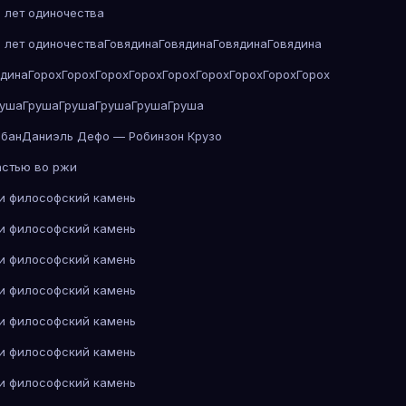
 лет одиночества
 лет одиночества
Говядина
Говядина
Говядина
Говядина
ядина
Горох
Горох
Горох
Горох
Горох
Горох
Горох
Горох
Горох
руша
Груша
Груша
Груша
Груша
Груша
абан
Даниэль Дефо — Робинзон Крузо
астью во ржи
 и философский камень
 и философский камень
 и философский камень
 и философский камень
 и философский камень
 и философский камень
 и философский камень