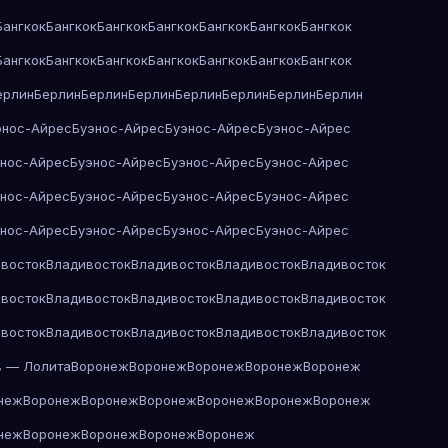
Бангкок
Бангкок
Бангкок
Бангкок
Бангкок
Бангкок
Бангкок
Бангкок
Бангкок
Бангкок
Бангкок
Бангкок
Бангкок
Бангкок
ерлин
Берлин
Берлин
Берлин
Берлин
Берлин
Берлин
Берлин
энос-Айрес
Буэнос-Айрес
Буэнос-Айрес
Буэнос-Айрес
энос-Айрес
Буэнос-Айрес
Буэнос-Айрес
Буэнос-Айрес
энос-Айрес
Буэнос-Айрес
Буэнос-Айрес
Буэнос-Айрес
энос-Айрес
Буэнос-Айрес
Буэнос-Айрес
Буэнос-Айрес
восток
Владивосток
Владивосток
Владивосток
Владивосток
восток
Владивосток
Владивосток
Владивосток
Владивосток
восток
Владивосток
Владивосток
Владивосток
Владивосток
в — Лолита
Воронеж
Воронеж
Воронеж
Воронеж
Воронеж
неж
Воронеж
Воронеж
Воронеж
Воронеж
Воронеж
Воронеж
неж
Воронеж
Воронеж
Воронеж
Воронеж