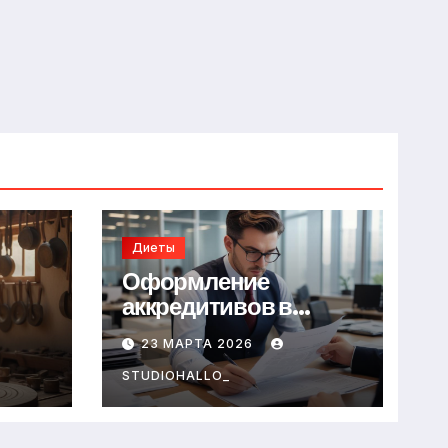
Диеты
Оформление
аккредитивов в
международной
23 МАРТА 2026
торговле
STUDIOHALLO_