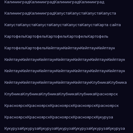
Калининград
Калининград
Калининград
Калининград
Калининград
Калининград
Капуста
Капуста
Капуста
Капуста
Капуста
Капуста
Капуста
Капуста
Капуста
Капуста
Карта сайта
Картофель
Картофель
Картофель
Картофель
Картофель
Картофель
Картофель
Кейптаун
Кейптаун
Кейптаун
Кейптаун
Кейптаун
Кейптаун
Кейптаун
Кейптаун
Кейптаун
Кейптаун
Кейптаун
Кейптаун
Кейптаун
Кейптаун
Кейптаун
Кейптаун
Кейптаун
Кейптаун
Кейптаун
Кейптаун
Кейптаун
Кейптаун
Кейптаун
Клубника
Клубника
Клубника
Клубника
Клубника
Клубника
Клубника
Красноярск
Красноярск
Красноярск
Красноярск
Красноярск
Красноярск
Красноярск
Красноярск
Красноярск
Красноярск
Кукуруза
Кукуруза
Кукуруза
Кукуруза
Кукуруза
Кукуруза
Кукуруза
Кукуруза