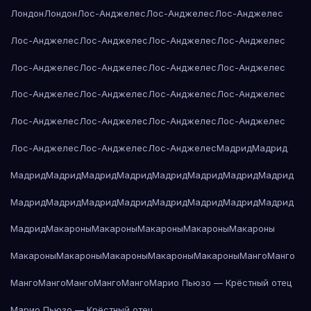
Лондон
Лондон
Лос-Анджелес
Лос-Анджелес
Лос-Анджелес
Лос-Анджелес
Лос-Анджелес
Лос-Анджелес
Лос-Анджелес
Лос-Анджелес
Лос-Анджелес
Лос-Анджелес
Лос-Анджелес
Лос-Анджелес
Лос-Анджелес
Лос-Анджелес
Лос-Анджелес
Лос-Анджелес
Лос-Анджелес
Лос-Анджелес
Лос-Анджелес
Лос-Анджелес
Лос-Анджелес
Лос-Анджелес
Мадрид
Мадрид
Мадрид
Мадрид
Мадрид
Мадрид
Мадрид
Мадрид
Мадрид
Мадрид
Мадрид
Мадрид
Мадрид
Мадрид
Мадрид
Мадрид
Мадрид
Мадрид
Мадрид
Макароны
Макароны
Макароны
Макароны
Макароны
Макароны
Макароны
Макароны
Макароны
Макароны
Манго
Манго
Манго
Манго
Манго
Манго
Манго
Марио Пьюзо — Крёстный отец
Марио Пьюзо — Крёстный отец