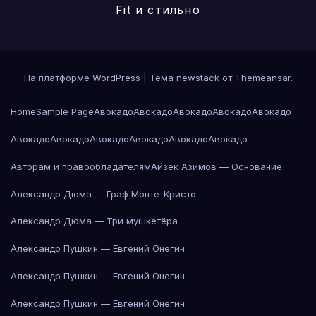
Fit и стильно
На платформе WordPress
|
Тема newstack от
Themeansar
.
Home
Sample Page
Авокадо
Авокадо
Авокадо
Авокадо
Авокадо
Авокадо
Авокадо
Авокадо
Авокадо
Авокадо
Авокадо
Авторам и правообладателям
Айзек Азимов — Основание
Александр Дюма — Граф Монте-Кристо
Александр Дюма — Три мушкетёра
Александр Пушкин — Евгений Онегин
Александр Пушкин — Евгений Онегин
Александр Пушкин — Евгений Онегин