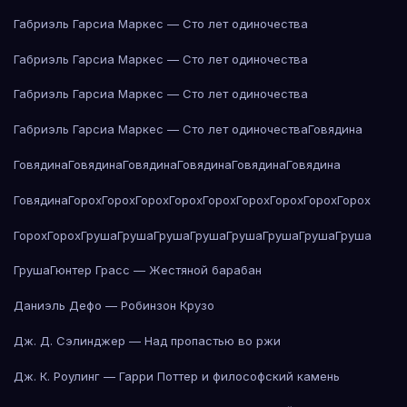
Габриэль Гарсиа Маркес — Сто лет одиночества
Габриэль Гарсиа Маркес — Сто лет одиночества
Габриэль Гарсиа Маркес — Сто лет одиночества
Габриэль Гарсиа Маркес — Сто лет одиночества
Говядина
Говядина
Говядина
Говядина
Говядина
Говядина
Говядина
Говядина
Горох
Горох
Горох
Горох
Горох
Горох
Горох
Горох
Горох
Горох
Горох
Груша
Груша
Груша
Груша
Груша
Груша
Груша
Груша
Груша
Гюнтер Грасс — Жестяной барабан
Даниэль Дефо — Робинзон Крузо
Дж. Д. Сэлинджер — Над пропастью во ржи
Дж. К. Роулинг — Гарри Поттер и философский камень