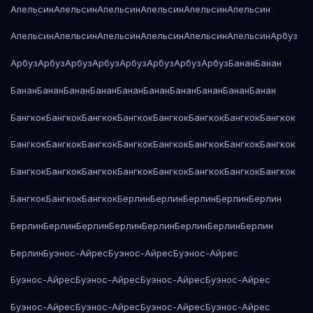
Апельсин
Апельсин
Апельсин
Апельсин
Апельсин
Апельсин
Апельсин
Апельсин
Апельсин
Апельсин
Апельсин
Апельсин
Арбуз
Арбуз
Арбуз
Арбуз
Арбуз
Арбуз
Арбуз
Арбуз
Арбуз
Банан
Банан
Банан
Банан
Банан
Банан
Банан
Банан
Банан
Банан
Банан
Банан
Бангкок
Бангкок
Бангкок
Бангкок
Бангкок
Бангкок
Бангкок
Бангкок
Бангкок
Бангкок
Бангкок
Бангкок
Бангкок
Бангкок
Бангкок
Бангкок
Бангкок
Бангкок
Бангкок
Бангкок
Бангкок
Бангкок
Бангкок
Бангкок
Бангкок
Бангкок
Бангкок
Берлин
Берлин
Берлин
Берлин
Берлин
Берлин
Берлин
Берлин
Берлин
Берлин
Берлин
Берлин
Берлин
Берлин
Буэнос-Айрес
Буэнос-Айрес
Буэнос-Айрес
Буэнос-Айрес
Буэнос-Айрес
Буэнос-Айрес
Буэнос-Айрес
Буэнос-Айрес
Буэнос-Айрес
Буэнос-Айрес
Буэнос-Айрес