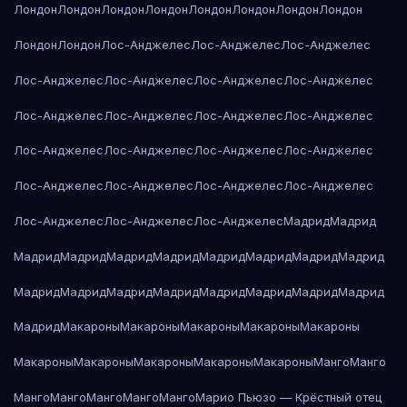
Лондон
Лондон
Лондон
Лондон
Лондон
Лондон
Лондон
Лондон
Лондон
Лондон
Лос-Анджелес
Лос-Анджелес
Лос-Анджелес
Лос-Анджелес
Лос-Анджелес
Лос-Анджелес
Лос-Анджелес
Лос-Анджелес
Лос-Анджелес
Лос-Анджелес
Лос-Анджелес
Лос-Анджелес
Лос-Анджелес
Лос-Анджелес
Лос-Анджелес
Лос-Анджелес
Лос-Анджелес
Лос-Анджелес
Лос-Анджелес
Лос-Анджелес
Лос-Анджелес
Лос-Анджелес
Мадрид
Мадрид
Мадрид
Мадрид
Мадрид
Мадрид
Мадрид
Мадрид
Мадрид
Мадрид
Мадрид
Мадрид
Мадрид
Мадрид
Мадрид
Мадрид
Мадрид
Мадрид
Мадрид
Макароны
Макароны
Макароны
Макароны
Макароны
Макароны
Макароны
Макароны
Макароны
Макароны
Манго
Манго
Манго
Манго
Манго
Манго
Манго
Марио Пьюзо — Крёстный отец