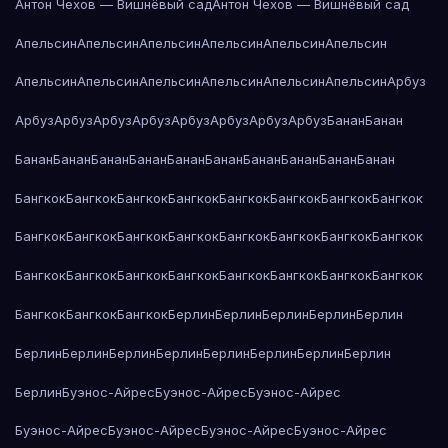
Антон Чехов — Вишнёвый сад
Антон Чехов — Вишнёвый сад
Апельсин
Апельсин
Апельсин
Апельсин
Апельсин
Апельсин
Апельсин
Апельсин
Апельсин
Апельсин
Апельсин
Апельсин
Арбуз
Арбуз
Арбуз
Арбуз
Арбуз
Арбуз
Арбуз
Арбуз
Арбуз
Банан
Банан
Банан
Банан
Банан
Банан
Банан
Банан
Банан
Банан
Банан
Банан
Бангкок
Бангкок
Бангкок
Бангкок
Бангкок
Бангкок
Бангкок
Бангкок
Бангкок
Бангкок
Бангкок
Бангкок
Бангкок
Бангкок
Бангкок
Бангкок
Бангкок
Бангкок
Бангкок
Бангкок
Бангкок
Бангкок
Бангкок
Бангкок
Бангкок
Бангкок
Бангкок
Берлин
Берлин
Берлин
Берлин
Берлин
Берлин
Берлин
Берлин
Берлин
Берлин
Берлин
Берлин
Берлин
Берлин
Буэнос-Айрес
Буэнос-Айрес
Буэнос-Айрес
Буэнос-Айрес
Буэнос-Айрес
Буэнос-Айрес
Буэнос-Айрес