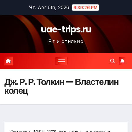
Перейти
Чт. Авг 6th, 2026
9:39:27 PM
к
содержимому
uae-trips.ru
Fit и стильно
Дж. Р. Р. Толкин — Властелин
колец