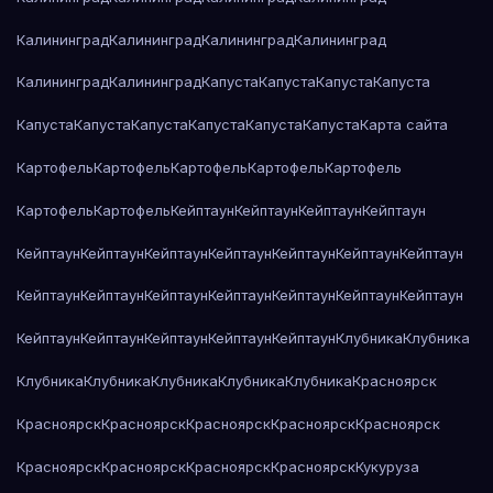
Калининград
Калининград
Калининград
Калининград
Калининград
Калининград
Капуста
Капуста
Капуста
Капуста
Капуста
Капуста
Капуста
Капуста
Капуста
Капуста
Карта сайта
Картофель
Картофель
Картофель
Картофель
Картофель
Картофель
Картофель
Кейптаун
Кейптаун
Кейптаун
Кейптаун
Кейптаун
Кейптаун
Кейптаун
Кейптаун
Кейптаун
Кейптаун
Кейптаун
Кейптаун
Кейптаун
Кейптаун
Кейптаун
Кейптаун
Кейптаун
Кейптаун
Кейптаун
Кейптаун
Кейптаун
Кейптаун
Кейптаун
Клубника
Клубника
Клубника
Клубника
Клубника
Клубника
Клубника
Красноярск
Красноярск
Красноярск
Красноярск
Красноярск
Красноярск
Красноярск
Красноярск
Красноярск
Красноярск
Кукуруза