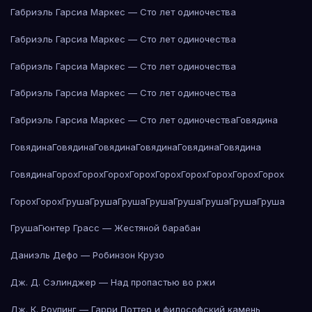
Габриэль Гарсиа Маркес — Сто лет одиночества
Габриэль Гарсиа Маркес — Сто лет одиночества
Габриэль Гарсиа Маркес — Сто лет одиночества
Габриэль Гарсиа Маркес — Сто лет одиночества
Габриэль Гарсиа Маркес — Сто лет одиночества
Говядина
Говядина
Говядина
Говядина
Говядина
Говядина
Говядина
Говядина
Горох
Горох
Горох
Горох
Горох
Горох
Горох
Горох
Горох
Горох
Горох
Груша
Груша
Груша
Груша
Груша
Груша
Груша
Груша
Груша
Гюнтер Грасс — Жестяной барабан
Даниэль Дефо — Робинзон Крузо
Дж. Д. Сэлинджер — Над пропастью во ржи
Дж. К. Роулинг — Гарри Поттер и философский камень