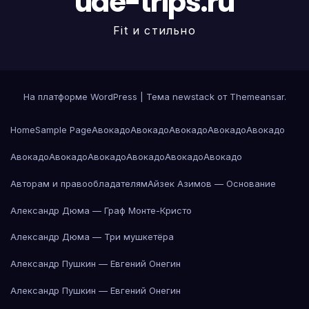
uae-trips.ru
Fit и стильно
На платформе WordPress
|
Тема newstack от
Themeansar
.
Home
Sample Page
Авокадо
Авокадо
Авокадо
Авокадо
Авокадо
Авокадо
Авокадо
Авокадо
Авокадо
Авокадо
Авокадо
Авторам и правообладателям
Айзек Азимов — Основание
Александр Дюма — Граф Монте-Кристо
Александр Дюма — Три мушкетёра
Александр Пушкин — Евгений Онегин
Александр Пушкин — Евгений Онегин