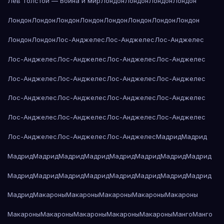
Лев Толстой — Война и мир
Лондон
Лондон
Лондон
Лондон
Лондон
Лондон
Лондон
Лондон
Лондон
Лондон
Лондон
Лондон
Лондон
Лондон
Лос-Анджелес
Лос-Анджелес
Лос-Анджелес
Лос-Анджелес
Лос-Анджелес
Лос-Анджелес
Лос-Анджелес
Лос-Анджелес
Лос-Анджелес
Лос-Анджелес
Лос-Анджелес
Лос-Анджелес
Лос-Анджелес
Лос-Анджелес
Лос-Анджелес
Лос-Анджелес
Лос-Анджелес
Лос-Анджелес
Лос-Анджелес
Лос-Анджелес
Лос-Анджелес
Лос-Анджелес
Мадрид
Мадрид
Мадрид
Мадрид
Мадрид
Мадрид
Мадрид
Мадрид
Мадрид
Мадрид
Мадрид
Мадрид
Мадрид
Мадрид
Мадрид
Мадрид
Мадрид
Мадрид
Мадрид
Макароны
Макароны
Макароны
Макароны
Макароны
Макароны
Макароны
Макароны
Макароны
Макароны
Манго
Манго