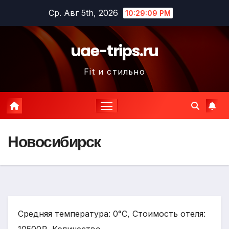
Перейти
Ср. Авг 5th, 2026
10:29:10 PM
к
содержимому
uae-trips.ru
Fit и стильно
Новосибирск
Средняя температура: 0°C, Стоимость отеля: