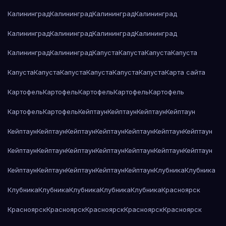
Калининград
Калининград
Калининград
Калининград
Калининград
Калининград
Калининград
Калининград
Калининград
Калининград
Капуста
Капуста
Капуста
Капуста
Капуста
Капуста
Капуста
Капуста
Капуста
Капуста
Карта сайта
Картофель
Картофель
Картофель
Картофель
Картофель
Картофель
Картофель
Кейптаун
Кейптаун
Кейптаун
Кейптаун
Кейптаун
Кейптаун
Кейптаун
Кейптаун
Кейптаун
Кейптаун
Кейптаун
Кейптаун
Кейптаун
Кейптаун
Кейптаун
Кейптаун
Кейптаун
Кейптаун
Кейптаун
Кейптаун
Кейптаун
Кейптаун
Кейптаун
Клубника
Клубника
Клубника
Клубника
Клубника
Клубника
Клубника
Красноярск
Красноярск
Красноярск
Красноярск
Красноярск
Красноярск