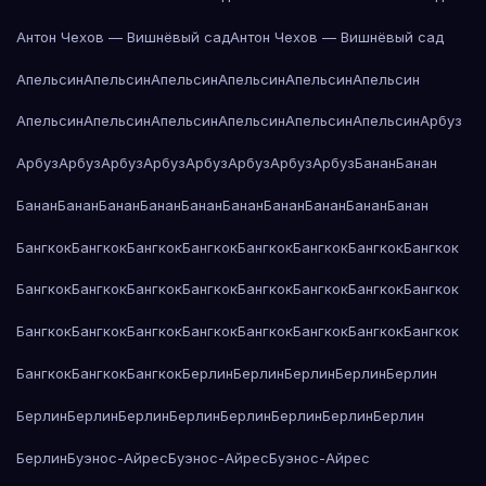
Антон Чехов — Вишнёвый сад
Антон Чехов — Вишнёвый сад
Апельсин
Апельсин
Апельсин
Апельсин
Апельсин
Апельсин
Апельсин
Апельсин
Апельсин
Апельсин
Апельсин
Апельсин
Арбуз
Арбуз
Арбуз
Арбуз
Арбуз
Арбуз
Арбуз
Арбуз
Арбуз
Банан
Банан
Банан
Банан
Банан
Банан
Банан
Банан
Банан
Банан
Банан
Банан
Бангкок
Бангкок
Бангкок
Бангкок
Бангкок
Бангкок
Бангкок
Бангкок
Бангкок
Бангкок
Бангкок
Бангкок
Бангкок
Бангкок
Бангкок
Бангкок
Бангкок
Бангкок
Бангкок
Бангкок
Бангкок
Бангкок
Бангкок
Бангкок
Бангкок
Бангкок
Бангкок
Берлин
Берлин
Берлин
Берлин
Берлин
Берлин
Берлин
Берлин
Берлин
Берлин
Берлин
Берлин
Берлин
Берлин
Буэнос-Айрес
Буэнос-Айрес
Буэнос-Айрес