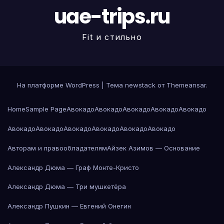
uae-trips.ru
Fit и стильно
На платформе WordPress
|
Тема newstack от
Themeansar
.
Home
Sample Page
Авокадо
Авокадо
Авокадо
Авокадо
Авокадо
Авокадо
Авокадо
Авокадо
Авокадо
Авокадо
Авокадо
Авторам и правообладателям
Айзек Азимов — Основание
Александр Дюма — Граф Монте-Кристо
Александр Дюма — Три мушкетёра
Александр Пушкин — Евгений Онегин