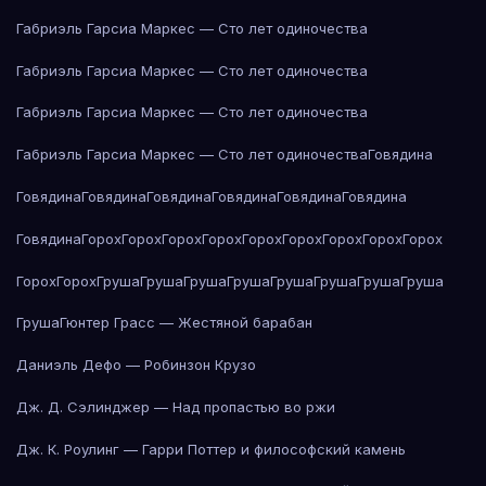
Габриэль Гарсиа Маркес — Сто лет одиночества
Габриэль Гарсиа Маркес — Сто лет одиночества
Габриэль Гарсиа Маркес — Сто лет одиночества
Габриэль Гарсиа Маркес — Сто лет одиночества
Говядина
Говядина
Говядина
Говядина
Говядина
Говядина
Говядина
Говядина
Горох
Горох
Горох
Горох
Горох
Горох
Горох
Горох
Горох
Горох
Горох
Груша
Груша
Груша
Груша
Груша
Груша
Груша
Груша
Груша
Гюнтер Грасс — Жестяной барабан
Даниэль Дефо — Робинзон Крузо
Дж. Д. Сэлинджер — Над пропастью во ржи
Дж. К. Роулинг — Гарри Поттер и философский камень