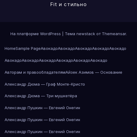
Fit и стильно
На платформе WordPress
|
Тема newstack от
Themeansar
.
Home
Sample Page
Авокадо
Авокадо
Авокадо
Авокадо
Авокадо
Авокадо
Авокадо
Авокадо
Авокадо
Авокадо
Авокадо
Авторам и правообладателям
Айзек Азимов — Основание
Александр Дюма — Граф Монте-Кристо
Александр Дюма — Три мушкетёра
Александр Пушкин — Евгений Онегин
Александр Пушкин — Евгений Онегин
Александр Пушкин — Евгений Онегин