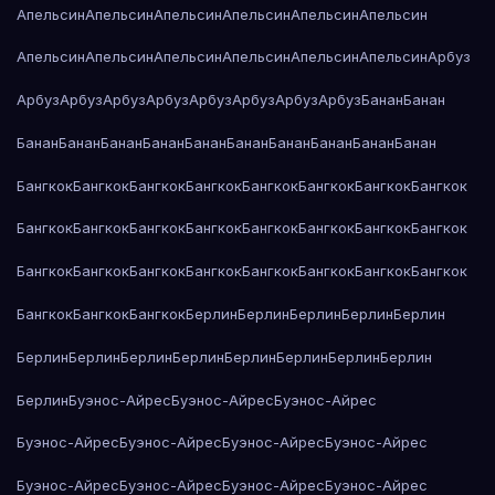
Апельсин
Апельсин
Апельсин
Апельсин
Апельсин
Апельсин
Апельсин
Апельсин
Апельсин
Апельсин
Апельсин
Апельсин
Арбуз
Арбуз
Арбуз
Арбуз
Арбуз
Арбуз
Арбуз
Арбуз
Арбуз
Банан
Банан
Банан
Банан
Банан
Банан
Банан
Банан
Банан
Банан
Банан
Банан
Бангкок
Бангкок
Бангкок
Бангкок
Бангкок
Бангкок
Бангкок
Бангкок
Бангкок
Бангкок
Бангкок
Бангкок
Бангкок
Бангкок
Бангкок
Бангкок
Бангкок
Бангкок
Бангкок
Бангкок
Бангкок
Бангкок
Бангкок
Бангкок
Бангкок
Бангкок
Бангкок
Берлин
Берлин
Берлин
Берлин
Берлин
Берлин
Берлин
Берлин
Берлин
Берлин
Берлин
Берлин
Берлин
Берлин
Буэнос-Айрес
Буэнос-Айрес
Буэнос-Айрес
Буэнос-Айрес
Буэнос-Айрес
Буэнос-Айрес
Буэнос-Айрес
Буэнос-Айрес
Буэнос-Айрес
Буэнос-Айрес
Буэнос-Айрес