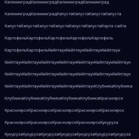
Калининград
Калининград
Калининград
Калининград
Калининград
Калининград
Капуста
Капуста
Капуста
Капуста
Капуста
Капуста
Капуста
Капуста
Капуста
Капуста
Карта сайта
Картофель
Картофель
Картофель
Картофель
Картофель
Картофель
Картофель
Кейптаун
Кейптаун
Кейптаун
Кейптаун
Кейптаун
Кейптаун
Кейптаун
Кейптаун
Кейптаун
Кейптаун
Кейптаун
Кейптаун
Кейптаун
Кейптаун
Кейптаун
Кейптаун
Кейптаун
Кейптаун
Кейптаун
Кейптаун
Кейптаун
Кейптаун
Кейптаун
Клубника
Клубника
Клубника
Клубника
Клубника
Клубника
Клубника
Красноярск
Красноярск
Красноярск
Красноярск
Красноярск
Красноярск
Красноярск
Красноярск
Красноярск
Красноярск
Кукуруза
Кукуруза
Кукуруза
Кукуруза
Кукуруза
Кукуруза
Кукуруза
Кукуруза