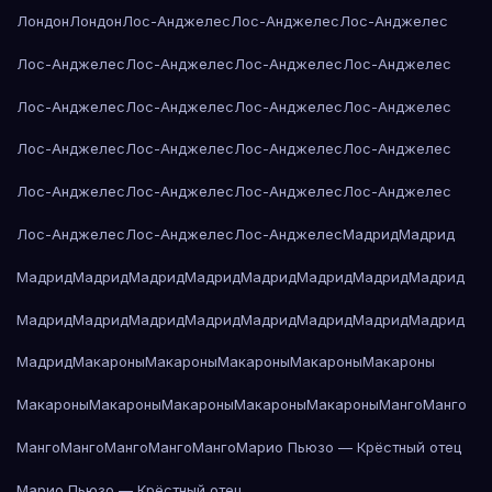
Лондон
Лондон
Лос-Анджелес
Лос-Анджелес
Лос-Анджелес
Лос-Анджелес
Лос-Анджелес
Лос-Анджелес
Лос-Анджелес
Лос-Анджелес
Лос-Анджелес
Лос-Анджелес
Лос-Анджелес
Лос-Анджелес
Лос-Анджелес
Лос-Анджелес
Лос-Анджелес
Лос-Анджелес
Лос-Анджелес
Лос-Анджелес
Лос-Анджелес
Лос-Анджелес
Лос-Анджелес
Лос-Анджелес
Мадрид
Мадрид
Мадрид
Мадрид
Мадрид
Мадрид
Мадрид
Мадрид
Мадрид
Мадрид
Мадрид
Мадрид
Мадрид
Мадрид
Мадрид
Мадрид
Мадрид
Мадрид
Мадрид
Макароны
Макароны
Макароны
Макароны
Макароны
Макароны
Макароны
Макароны
Макароны
Макароны
Манго
Манго
Манго
Манго
Манго
Манго
Манго
Марио Пьюзо — Крёстный отец
Марио Пьюзо — Крёстный отец